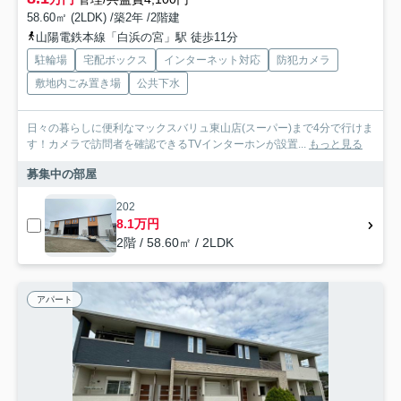
58.60㎡ (2LDK) /築2年 /2階建
山陽電鉄本線「白浜の宮」駅 徒歩11分
駐輪場
宅配ボックス
インターネット対応
防犯カメラ
敷地内ごみ置き場
公共下水
日々の暮らしに便利なマックスバリュ東山店(スーパー)まで4分で行けま
す！カメラで訪問者を確認できるTVインターホンが設置...
もっと見る
募集中の部屋
202
8.1万円
2階 / 58.60㎡ / 2LDK
アパート