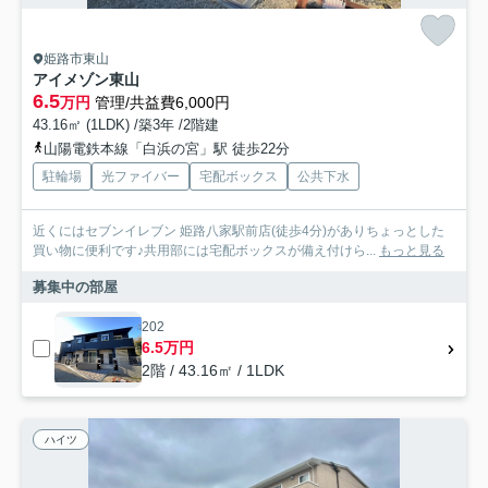
姫路市東山
アイメゾン東山
6.5
万円
管理/共益費6,000円
43.16㎡ (1LDK) /築3年 /2階建
山陽電鉄本線「白浜の宮」駅 徒歩22分
駐輪場
光ファイバー
宅配ボックス
公共下水
近くにはセブンイレブン 姫路八家駅前店(徒歩4分)がありちょっとした
買い物に便利です♪共用部には宅配ボックスが備え付けら...
もっと見る
募集中の部屋
202
6.5万円
2階 / 43.16㎡ / 1LDK
ハイツ