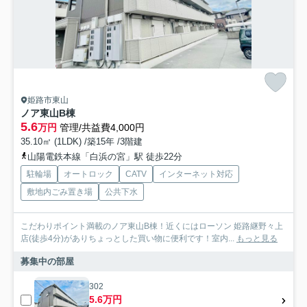
姫路市東山
ノア東山B棟
5.6
万円
管理/共益費4,000円
35.10㎡ (1LDK) /築15年 /3階建
山陽電鉄本線「白浜の宮」駅 徒歩22分
駐輪場
オートロック
CATV
インターネット対応
敷地内ごみ置き場
公共下水
こだわりポイント満載のノア東山B棟！近くにはローソン 姫路継野々上
店(徒歩4分)がありちょっとした買い物に便利です！室内...
もっと見る
募集中の部屋
302
5.6万円