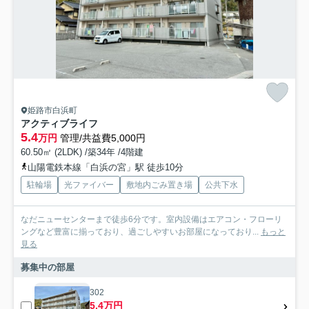
姫路市白浜町
アクティブライフ
5.4
万円
管理/共益費5,000円
60.50㎡ (2LDK) /築34年 /4階建
山陽電鉄本線「白浜の宮」駅 徒歩10分
駐輪場
光ファイバー
敷地内ごみ置き場
公共下水
なだニューセンターまで徒歩6分です。室内設備はエアコン・フローリ
ングなど豊富に揃っており、過ごしやすいお部屋になっており...
もっと
見る
募集中の部屋
302
5.4万円