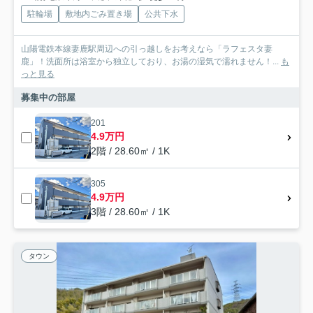
駐輪場
敷地内ごみ置き場
公共下水
山陽電鉄本線妻鹿駅周辺への引っ越しをお考えなら「ラフェスタ妻
鹿」！洗面所は浴室から独立しており、お湯の湿気で濡れません！...
も
っと見る
募集中の部屋
201
4.9万円
2階 / 28.60㎡ / 1K
305
4.9万円
3階 / 28.60㎡ / 1K
タウン