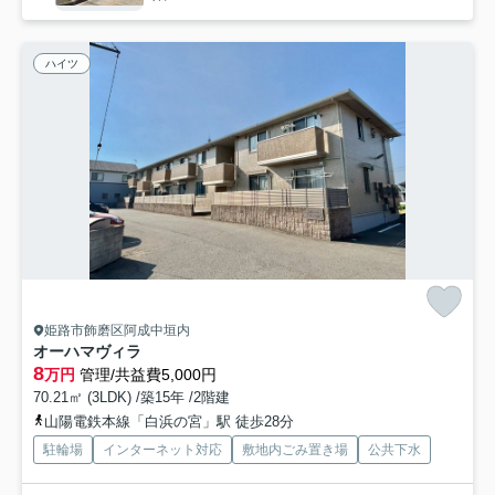
ハイツ
姫路市飾磨区阿成中垣内
オーハマヴィラ
8
万円
管理/共益費5,000円
70.21㎡ (3LDK) /築15年 /2階建
山陽電鉄本線「白浜の宮」駅 徒歩28分
駐輪場
インターネット対応
敷地内ごみ置き場
公共下水