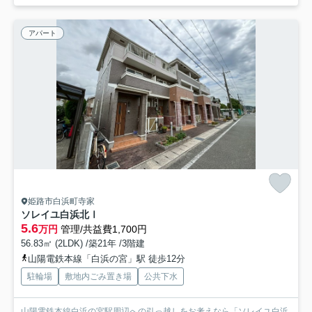
アパート
姫路市白浜町寺家
ソレイユ白浜北Ⅰ
5.6
万円
管理/共益費1,700円
56.83㎡ (2LDK) /築21年 /3階建
山陽電鉄本線「白浜の宮」駅 徒歩12分
駐輪場
敷地内ごみ置き場
公共下水
山陽電鉄本線白浜の宮駅周辺への引っ越しをお考えなら「ソレイユ白浜