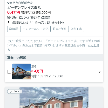
姫路市白浜町寺家
ガーデンプレイス白浜
6.4
万円
管理/共益費3,000円
59.39㎡ (2LDK) /築27年 /2階建
山陽電鉄本線「白浜の宮」駅 徒歩14分
駐輪場
インターネット対応
駐車2台可
公共下水
ぜひ一度見ていただきたい、「ガーデンプレイス白浜」です☆近くのボ
ンマルシェ 白浜店まで徒歩6分で行けます☆独立洗面台を備...
もっと見
る
募集中の部屋
202
6.4万円
2階 / 59.39㎡ / 2LDK
アパート