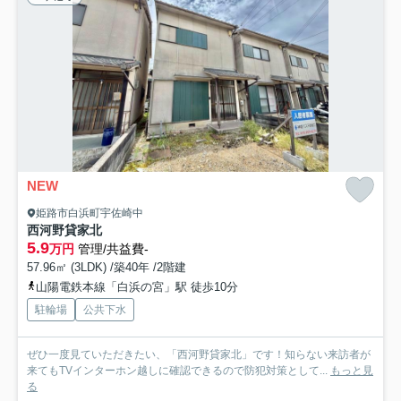
NEW
姫路市白浜町宇佐崎中
西河野貸家北
5.9
万円
管理/共益費-
57.96㎡ (3LDK) /築40年 /2階建
山陽電鉄本線「白浜の宮」駅 徒歩10分
駐輪場
公共下水
ぜひ一度見ていただきたい、「西河野貸家北」です！知らない来訪者が
来てもTVインターホン越しに確認できるので防犯対策として...
もっと見
る