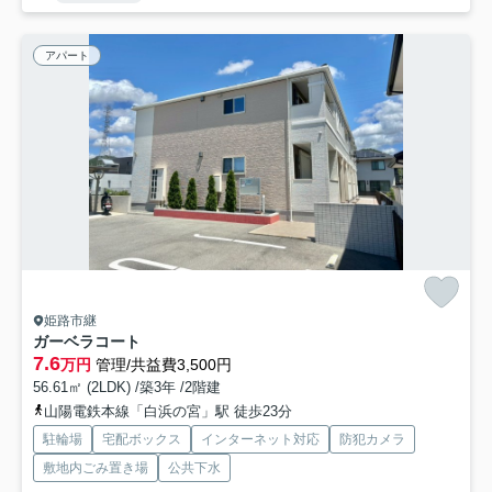
アパート
姫路市継
ガーベラコート
7.6
万円
管理/共益費3,500円
56.61㎡ (2LDK) /築3年 /2階建
山陽電鉄本線「白浜の宮」駅 徒歩23分
駐輪場
宅配ボックス
インターネット対応
防犯カメラ
敷地内ごみ置き場
公共下水