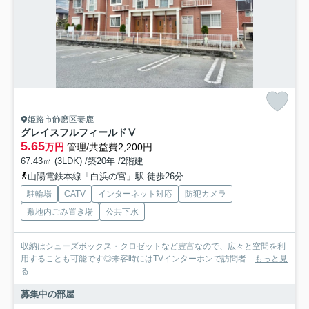
姫路市飾磨区妻鹿
グレイスフルフィールドⅤ
5.65
万円
管理/共益費2,200円
67.43㎡ (3LDK) /築20年 /2階建
山陽電鉄本線「白浜の宮」駅 徒歩26分
駐輪場
CATV
インターネット対応
防犯カメラ
敷地内ごみ置き場
公共下水
収納はシューズボックス・クロゼットなど豊富なので、広々と空間を利
用することも可能です◎来客時にはTVインターホンで訪問者...
もっと見
る
募集中の部屋