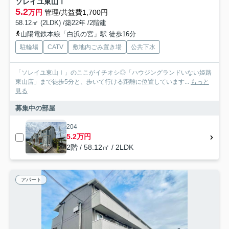
ソレイユ東山Ⅰ
5.2
万円
管理/共益費1,700円
58.12㎡ (2LDK) /築22年 /2階建
山陽電鉄本線「白浜の宮」駅 徒歩16分
駐輪場
CATV
敷地内ごみ置き場
公共下水
「ソレイユ東山Ⅰ」のここがイチオシ◎「ハウジングランドいない姫路
東山店」まで徒歩5分と、歩いて行ける距離に位置しています...
もっと
見る
募集中の部屋
204
5.2万円
2階 / 58.12㎡ / 2LDK
アパート