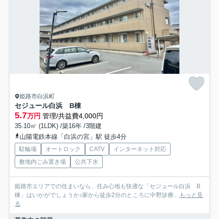
姫路市白浜町
セジュール白浜 B棟
5.7
万円
管理/共益費4,000円
35.10㎡ (1LDK) /築16年 /3階建
山陽電鉄本線「白浜の宮」駅 徒歩4分
駐輪場
オートロック
CATV
インターネット対応
敷地内ごみ置き場
公共下水
姫路市エリアでの住まいなら、住み心地も快適な「セジュール白浜 B
棟」はいかがでしょうか♪家から徒歩2分のところに中野診療...
もっと見
る