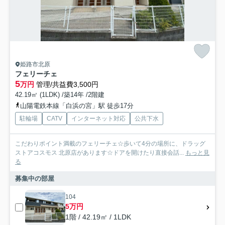
姫路市北原
フェリーチェ
5
万円
管理/共益費3,500円
42.19㎡ (1LDK) /築14年 /2階建
山陽電鉄本線「白浜の宮」駅 徒歩17分
駐輪場
CATV
インターネット対応
公共下水
こだわりポイント満載のフェリーチェ☆歩いて4分の場所に、ドラッグ
ストアコスモス 北原店があります☆ドアを開けたり直接会話...
もっと見
る
募集中の部屋
104
5万円
1階 / 42.19㎡ / 1LDK