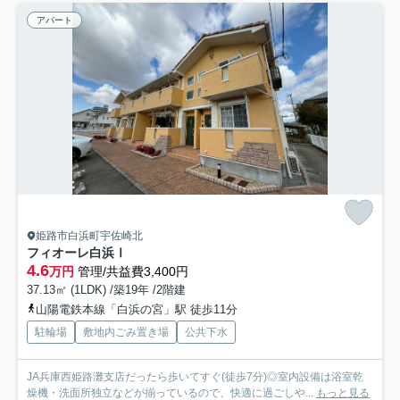
アパート
姫路市白浜町宇佐崎北
フィオーレ白浜Ⅰ
4.6
万円
管理/共益費3,400円
37.13㎡ (1LDK) /築19年 /2階建
山陽電鉄本線「白浜の宮」駅 徒歩11分
駐輪場
敷地内ごみ置き場
公共下水
JA兵庫西姫路灘支店だったら歩いてすぐ(徒歩7分)◎室内設備は浴室乾
燥機・洗面所独立などが揃っているので、快適に過ごしや...
もっと見る