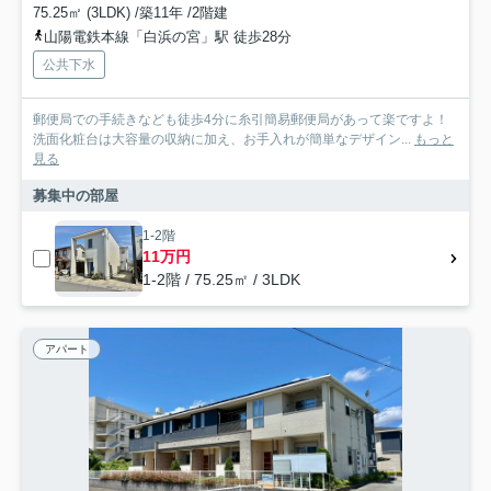
75.25㎡ (3LDK) /築11年 /2階建
山陽電鉄本線「白浜の宮」駅 徒歩28分
公共下水
郵便局での手続きなども徒歩4分に糸引簡易郵便局があって楽ですよ！
洗面化粧台は大容量の収納に加え、お手入れが簡単なデザイン...
もっと
見る
募集中の部屋
1-2階
11万円
1-2階 / 75.25㎡ / 3LDK
アパート