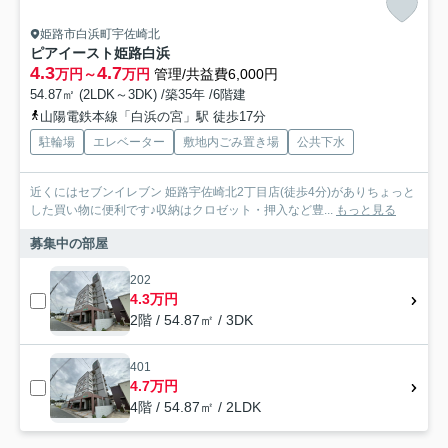
姫路市白浜町宇佐崎北
ピアイースト姫路白浜
4.3
4.7
万円～
万円
管理/共益費6,000円
54.87㎡ (2LDK～3DK) /築35年 /6階建
山陽電鉄本線「白浜の宮」駅 徒歩17分
駐輪場
エレベーター
敷地内ごみ置き場
公共下水
近くにはセブンイレブン 姫路宇佐崎北2丁目店(徒歩4分)がありちょっと
した買い物に便利です♪収納はクロゼット・押入など豊...
もっと見る
募集中の部屋
202
4.3万円
2階 / 54.87㎡ / 3DK
401
4.7万円
4階 / 54.87㎡ / 2LDK