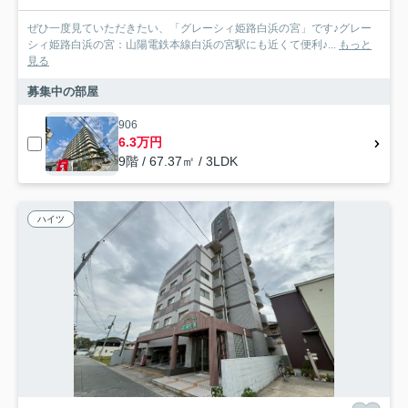
ぜひ一度見ていただきたい、「グレーシィ姫路白浜の宮」です♪グレー
シィ姫路白浜の宮：山陽電鉄本線白浜の宮駅にも近くて便利♪...
もっと
見る
募集中の部屋
906
6.3万円
9階 / 67.37㎡ / 3LDK
ハイツ