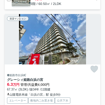
3階 / 60.50㎡ / 2LDK
賃貸マンション
姫路市白浜町
グレーシィ姫路白浜の宮
6.3
万円
管理/共益費4,000円
67.37㎡ (3LDK) /築34年 /11階建
山陽電鉄本線「白浜の宮」駅 徒歩9分
エレベーター
敷地内ごみ置き場
公共下水