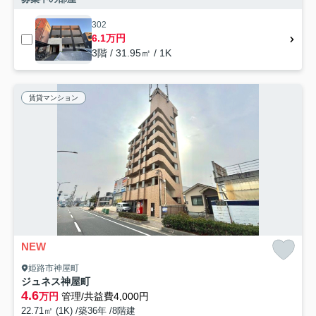
302
6.1万円
3階 / 31.95㎡ / 1K
賃貸マンション
NEW
姫路市神屋町
ジュネス神屋町
4.6
万円
管理/共益費4,000円
22.71㎡ (1K) /築36年 /8階建