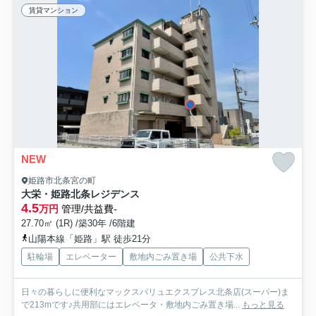
賃貸マンション
NEW
姫路市北条宮の町
大栄・姫路北条レジデンス
4.5
万円
管理/共益費-
27.70㎡ (1R) /築30年 /6階建
山陽本線「姫路」駅 徒歩21分
駐輪場
エレベーター
敷地内ごみ置き場
公共下水
日々の暮らしに便利なマックスバリュエクスプレス北条店(スーパー)ま
で213mです♪共用部にはエレベータ・敷地内ごみ置き場...
もっと見る