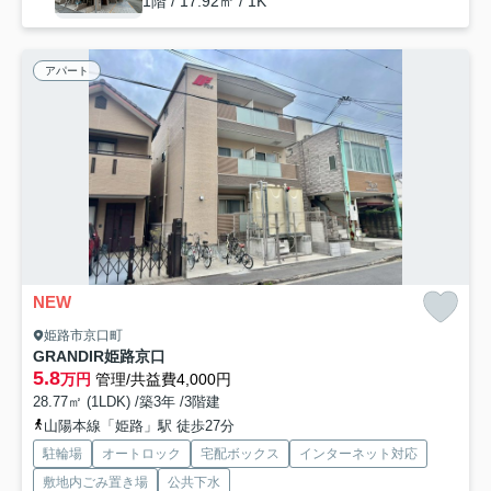
1階 / 17.92㎡ / 1K
アパート
NEW
姫路市京口町
GRANDIR姫路京口
5.8
万円
管理/共益費4,000円
28.77㎡ (1LDK) /築3年 /3階建
山陽本線「姫路」駅 徒歩27分
駐輪場
オートロック
宅配ボックス
インターネット対応
敷地内ごみ置き場
公共下水