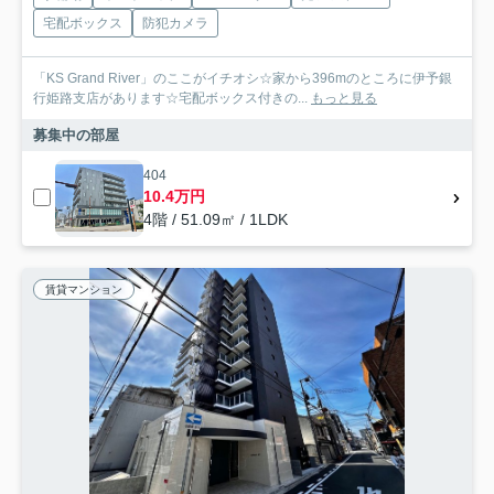
宅配ボックス
防犯カメラ
「KS Grand River」のここがイチオシ☆家から396mのところに伊予銀
行姫路支店があります☆宅配ボックス付きの...
もっと見る
募集中の部屋
404
10.4万円
4階 / 51.09㎡ / 1LDK
賃貸マンション