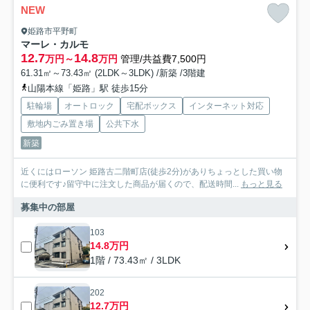
NEW
姫路市平野町
マーレ・カルモ
12.7
14.8
万円～
万円
管理/共益費7,500円
61.31㎡～73.43㎡ (2LDK～3LDK) /新築 /3階建
山陽本線「姫路」駅 徒歩15分
駐輪場
オートロック
宅配ボックス
インターネット対応
敷地内ごみ置き場
公共下水
新築
近くにはローソン 姫路古二階町店(徒歩2分)がありちょっとした買い物
に便利です♪留守中に注文した商品が届くので、配送時間...
もっと見る
募集中の部屋
103
14.8万円
1階 / 73.43㎡ / 3LDK
202
12.7万円