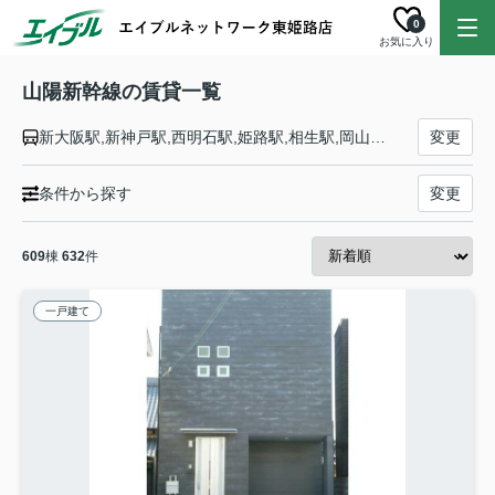
0
お気に入り
山陽新幹線の賃貸一覧
新大阪駅,新神戸駅,西明石駅,姫路駅,相生駅,岡山駅,新倉敷駅,福山駅,新尾道駅,三原駅,東広島駅,広島駅,新岩国駅,徳山駅,新山口駅,厚狭駅,新下関駅,小倉駅,博多駅
変更
条件から探す
変更
609
棟
632
件
一戸建て