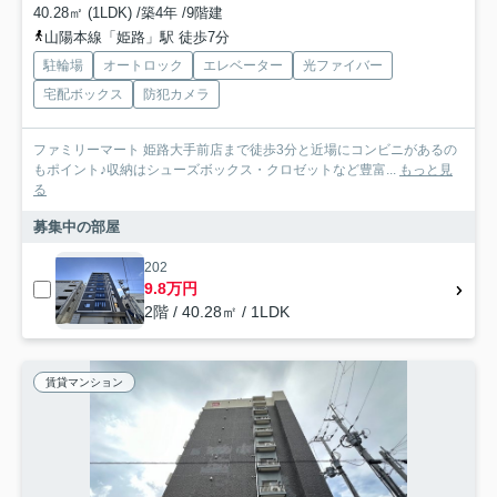
40.28㎡ (1LDK) /築4年 /9階建
山陽本線「姫路」駅 徒歩7分
駐輪場
オートロック
エレベーター
光ファイバー
宅配ボックス
防犯カメラ
ファミリーマート 姫路大手前店まで徒歩3分と近場にコンビニがあるの
もポイント♪収納はシューズボックス・クロゼットなど豊富...
もっと見
る
募集中の部屋
202
9.8万円
2階 / 40.28㎡ / 1LDK
賃貸マンション