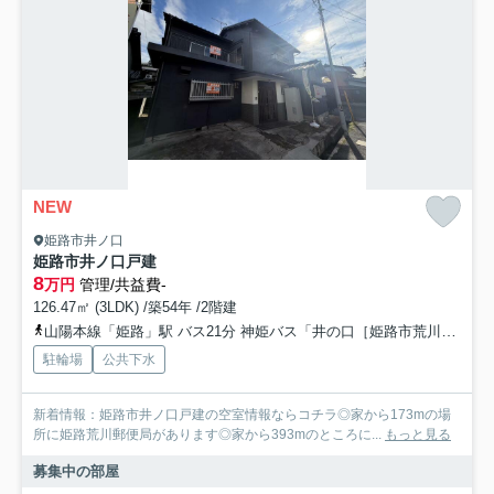
NEW
姫路市井ノ口
姫路市井ノ口戸建
8
万円
管理/共益費-
126.47㎡ (3LDK) /築54年 /2階建
山陽本線「姫路」駅 バス21分 神姫バス「井の口［姫路市荒川］」 停歩2分
駐輪場
公共下水
新着情報：姫路市井ノ口戸建の空室情報ならコチラ◎家から173mの場
所に姫路荒川郵便局があります◎家から393mのところに...
もっと見る
募集中の部屋