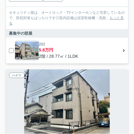
セキュリティ面は、オートロック・TVインターホンなど充実しているの
で、防犯対策もばっちりです◎室内設備は浴室乾燥機・洗面...
もっと見
る
募集中の部屋
202
5.8万円
2階 / 28.77㎡ / 1LDK
ハイツ