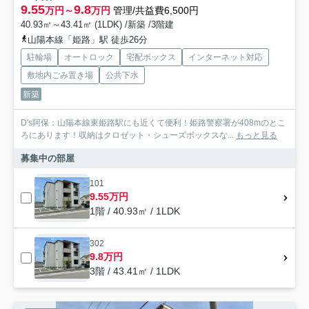
9.55
9.8
万円～
万円
管理/共益費6,500円
40.93㎡～43.41㎡ (1LDK) /新築 /3階建
山陽本線「姫路」駅 徒歩26分
駐輪場
オートロック
宅配ボックス
インターネット対応
敷地内ごみ置き場
公共下水
新築
D's阿保：山陽本線東姫路駅にも近くて便利！姫路警察署が408mのとこ
ろにあります！収納はクロゼット・シューズボックスな...
もっと見る
募集中の部屋
101
9.55万円
1階 / 40.93㎡ / 1LDK
302
9.8万円
3階 / 43.41㎡ / 1LDK