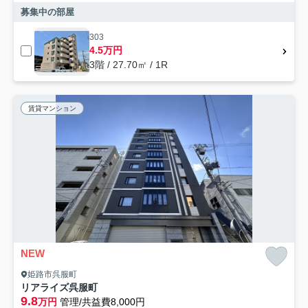
募集中の部屋
303
4.5万円
3階 / 27.70㎡ / 1R
賃貸マンション
NEW
姫路市呉服町
リアライズ呉服町
9.8
万円
管理/共益費8,000円