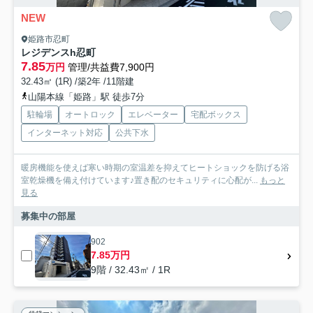
NEW
姫路市忍町
レジデンスh忍町
7.85
万円
管理/共益費7,900円
32.43㎡ (1R) /築2年 /11階建
山陽本線「姫路」駅 徒歩7分
駐輪場
オートロック
エレベーター
宅配ボックス
インターネット対応
公共下水
暖房機能を使えば寒い時期の室温差を抑えてヒートショックを防げる浴
室乾燥機を備え付けています♪置き配のセキュリティに心配が...
もっと
見る
募集中の部屋
902
7.85万円
9階 / 32.43㎡ / 1R