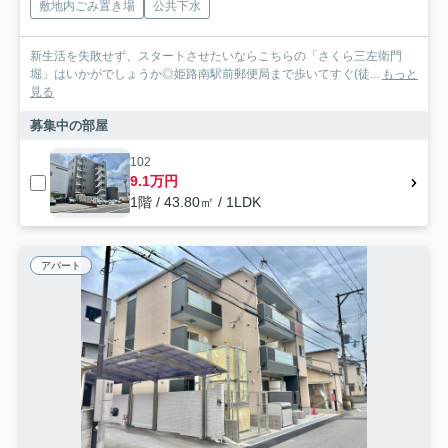
敷地内ごみ置き場
公共下水
新生活を失敗せず、スタートさせたいならこちらの「さくら三左衛門
堀」はいかがでしょうか◎姫路南駅前郵便局まで歩いてすぐ(徒...
もっと
見る
募集中の部屋
102
9.1万円
1階 / 43.80㎡ / 1LDK
アパート