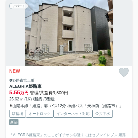
アパート
NEW
姫路市宮上町
ALEGRIA姫路東
5.55
万円
管理/共益費3,500円
25.62㎡ (1K) /新築 /3階建
山陽本線「姫路」駅 バス12分 神姫バス「天神前（姫路市）」 停歩6分
駐輪場
オートロック
インターネット対応
公共下水
新築
「ALEGRIA姫路東」のここがイチオシ◎近くにはセブンイレブン 姫路