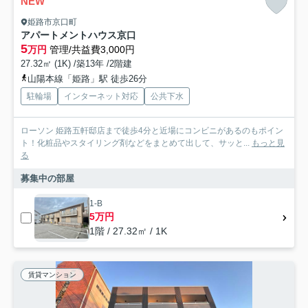
NEW
姫路市京口町
アパートメントハウス京口
5
万円
管理/共益費3,000円
27.32㎡ (1K) /築13年 /2階建
山陽本線「姫路」駅 徒歩26分
駐輪場
インターネット対応
公共下水
ローソン 姫路五軒邸店まで徒歩4分と近場にコンビニがあるのもポイン
ト！化粧品やスタイリング剤などをまとめて出して、サッと...
もっと見
る
募集中の部屋
1-B
5万円
1階 / 27.32㎡ / 1K
賃貸マンション