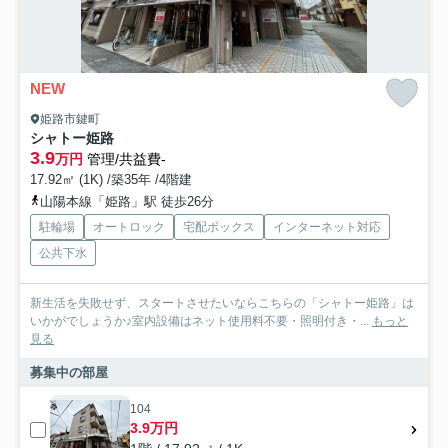
NEW
姫路市鍵町
シャトー姫路
3.9
万円
管理/共益費-
17.92㎡ (1K) /築35年 /4階建
山陽本線「姫路」駅 徒歩26分
駐輪場
オートロック
宅配ボックス
インターネット対応
公共下水
新生活を失敗せず、スタートさせたいならこちらの「シャトー姫路」は
いかがでしょうか♪室内設備はネット使用料不要・照明付き・...
もっと
見る
募集中の部屋
104
3.9万円