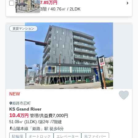
7.85万円
3階 / 40.76㎡ / 2LDK
賃貸マンション
NEW
姫路市忍町
KS Grand River
10.4
万円
管理/共益費7,000円
51.09㎡ (1LDK) /築2年 /7階建
山陽本線「姫路」駅 徒歩6分
駐輪場
オートロック
エレベーター
光ファイバー