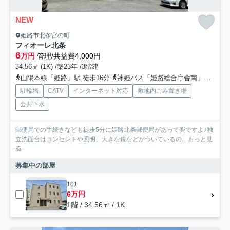
NEW
姫路市北条宮の町
フィオーレ北条
6
万円
管理/共益費4,000円
34.56㎡ (1K) /築23年 /3階建
山陽本線「姫路」駅 徒歩16分
神姫バス「姫路総合庁舎南」バス停下車 徒歩1分
駐輪場
CATV
インターネット対応
敷地内ごみ置き場
公共下水
郵便局での手続きなども徒歩5分に姫路北条郵便局があって楽ですよ♪独
立洗面台はコンセントや照明、大きな鏡などがついているの...
もっと見
る
募集中の部屋
101
6万円
1階 / 34.56㎡ / 1K