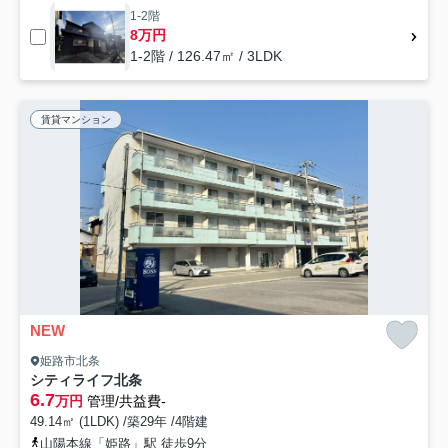
1-2階
8万円
1-2階 / 126.47㎡ / 3LDK
賃貸マンション
NEW
姫路市北条
シティライフ北条
6.7
万円
管理/共益費-
49.14㎡ (1LDK) /築29年 /4階建
山陽本線「姫路」駅 徒歩9分