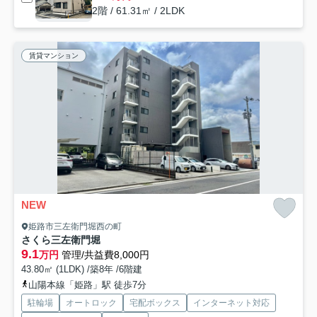
2階 / 61.31㎡ / 2LDK
賃貸マンション
NEW
姫路市三左衛門堀西の町
さくら三左衛門堀
9.1
万円
管理/共益費8,000円
43.80㎡ (1LDK) /築8年 /6階建
山陽本線「姫路」駅 徒歩7分
駐輪場
オートロック
宅配ボックス
インターネット対応