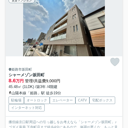
賃貸マンション
姫路市坂田町
シャーメゾン坂田町
8.6
万円
管理/共益費9,000円
45.48㎡ (1LDK) /築3年 /4階建
山陽本線「姫路」駅 徒歩19分
駐輪場
オートロック
エレベーター
CATV
宅配ボックス
インターネット対応
播但線京口駅周辺への引っ越しをお考えなら「シャーメゾン坂田町」♪
ゴダイ薬局 下寺町店まで徒歩4分にあるので、体調が悪くな...
もっと見