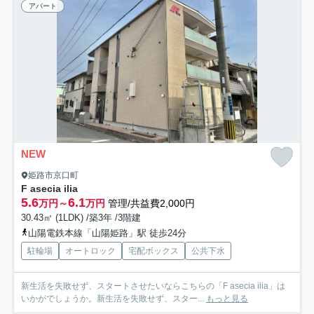
アパート
NEW
姫路市京口町
F asecia ilia
5.6
6.1
万円～
万円
管理/共益費2,000円
30.43㎡ (1LDK) /築3年 /3階建
山陽電鉄本線「山陽姫路」駅 徒歩24分
駐輪場
オートロック
宅配ボックス
公共下水
新生活を失敗せず、スタートさせたいならこちらの「F asecia ilia」は
いかがでしょうか。新生活を失敗せず、スター...
もっと見る