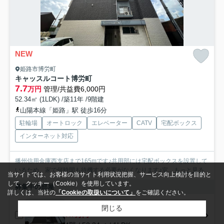
NEW
姫路市博労町
キャッスルコート博労町
7.7
万円
管理/共益費6,000円
52.34㎡ (1LDK) /築11年 /9階建
山陽本線「姫路」駅 徒歩16分
駐輪場
オートロック
エレベーター
CATV
宅配ボックス
インターネット対応
播州信用金庫西支店まで165mです♪共用部には宅配ボックスを設置して
いるため、家で何時間も待機する必要がなくなります♪室...
もっと見る
当サイトでは、お客様の当サイト利用状況把握、サービス向上検討を目的と
して、クッキー（Cookie）を使用しています。
募集中の部屋
詳しくは、当社の
「Cookieの取扱いについて」
をご確認ください。
401
閉じる
7.7万円