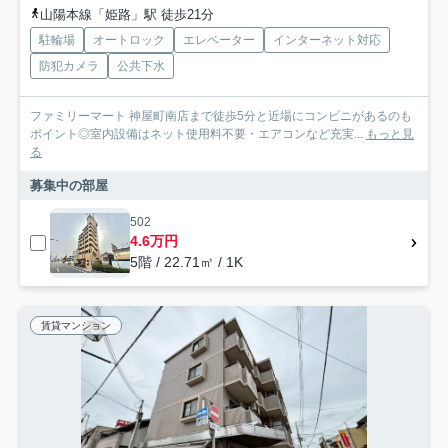
山陽本線「姫路」駅 徒歩21分
駐輪場
オートロック
エレベーター
インターネット対応
防犯カメラ
公共下水
ファミリーマート 神屋町南店まで徒歩5分と近場にコンビニがあるのも
ポイント◎室内設備はネット使用料不要・エアコンなど充実...
もっと見
る
募集中の部屋
502
4.6万円
5階 / 22.71㎡ / 1K
賃貸マンション