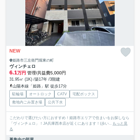
NEW
姫路市三左衛門堀東の町
ヴィンチェロ
6.1
万円
管理/共益費5,000円
31.95㎡ (1K) /築17年 /3階建
山陽本線「姫路」駅 徒歩17分
駐輪場
オートロック
CATV
宅配ボックス
敷地内ごみ置き場
公共下水
こだわりで選びたい方におすすめ！姫路市エリアで住まいをお探しなら
「ヴィンチェロ」！JA兵庫西本店が近くにあります！(歩い...
もっと見
る
募集中の部屋