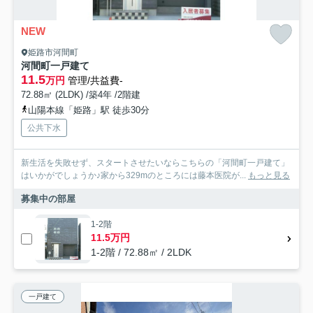
NEW
姫路市河間町
河間町一戸建て
11.5
万円
管理/共益費-
72.88㎡ (2LDK) /築4年 /2階建
山陽本線「姫路」駅 徒歩30分
公共下水
新生活を失敗せず、スタートさせたいならこちらの「河間町一戸建て」
はいかがでしょうか♪家から329mのところには藤本医院が...
もっと見る
募集中の部屋
1-2階
11.5万円
1-2階 / 72.88㎡ / 2LDK
一戸建て