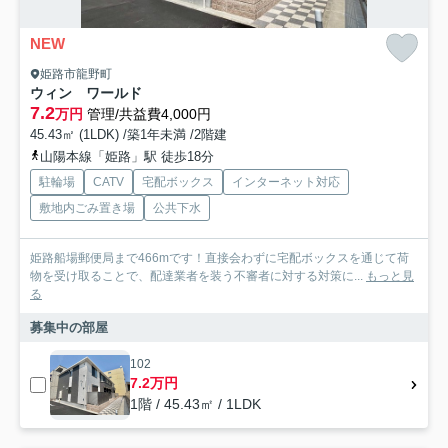
NEW
姫路市龍野町
ウィン ワールド
7.2
万円
管理/共益費4,000円
45.43㎡ (1LDK) /築1年未満 /2階建
山陽本線「姫路」駅 徒歩18分
駐輪場
CATV
宅配ボックス
インターネット対応
敷地内ごみ置き場
公共下水
姫路船場郵便局まで466mです！直接会わずに宅配ボックスを通じて荷
物を受け取ることで、配達業者を装う不審者に対する対策に...
もっと見
る
募集中の部屋
102
7.2万円
1階 / 45.43㎡ / 1LDK