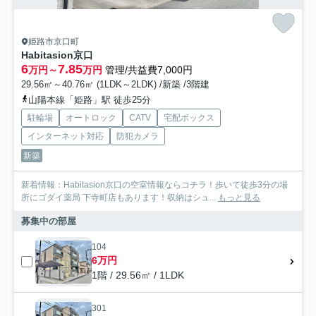
姫路市京口町
Habitasion京口
6
7.85
万円～
万円
管理/共益費7,000円
29.56㎡～40.76㎡ (1LDK～2LDK) /新築 /3階建
山陽本線「姫路」駅 徒歩25分
駐輪場
オートロック
CATV
宅配ボックス
インターネット対応
防犯カメラ
新築
新着情報：Habitasion京口の空室情報ならコチラ！歩いて徒歩3分の場
所にゴダイ薬局 下寺町店もあります！収納はシュ...
もっと見る
募集中の部屋
104
6万円
1階 / 29.56㎡ / 1LDK
301