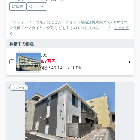
駐輪場
公共下水
「シティライフ北条」のここがイチオシ☆城陽江尻病院まで292mです
☆化粧品やスタイリング剤などをまとめて出し入れして、サ...
もっと見
る
募集中の部屋
305
6.7万円
3階 / 49.14㎡ / 1LDK
アパート