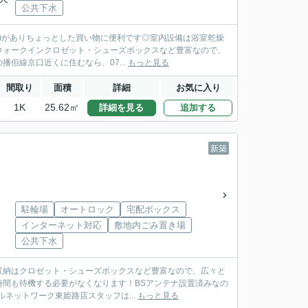
公共下水
4分)がありちょっとした買い物に便利です◎室内設備は浴室乾燥
ウォークインクロゼット・シューズボックスなど豊富なので、
但線京口近くに住むなら、07...
もっと見る
間取り
面積
詳細
お気に入り
1K
25.62㎡
詳細を見る
追加する
新築
駐輪場
オートロック
宅配ボックス
インターネット対応
敷地内ごみ置き場
公共下水
！収納はクロゼット・シューズボックスなど豊富なので、広々と
間も待機する必要がなくなります！BSアンテナ設置済みなの
ネットワーク東姫路店スタッフは...
もっと見る