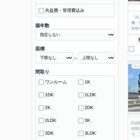
共益費・管理費込み
「A
機・
築年数
衣類
面積
～
アパ
間取り
ワンルーム
1K
1DK
1LDK
2K
2DK
2LDK
3K
D'
空間
3DK
3LDK
で、