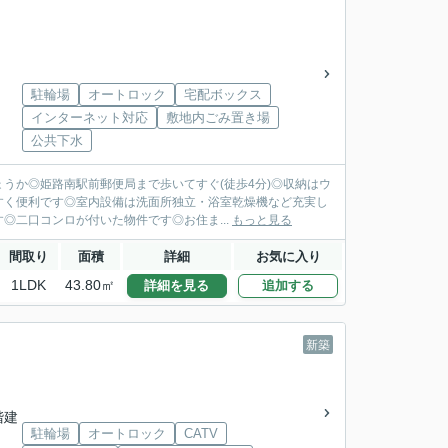
駐輪場
オートロック
宅配ボックス
インターネット対応
敷地内ごみ置き場
公共下水
うか◎姫路南駅前郵便局まで歩いてすぐ(徒歩4分)◎収納はウ
すく便利です◎室内設備は洗面所独立・浴室乾燥機など充実し
二口コンロが付いた物件です◎お住ま...
もっと見る
間取り
面積
詳細
お気に入り
1LDK
43.80㎡
詳細を見る
追加する
新築
3階建
駐輪場
オートロック
CATV