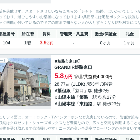
活を失敗せず、スタートさせたいならこちらの「シャトー姫路」はいかがでしょう
っており、過ごしやすいお部屋になっております♪共用部には宅配ボックスを設置し
ック機能が付いているのでドアの前まで知らない人が入りずらくなり防犯対策につなが
部屋番号
所在階
賃料
管理費・共益費
敷金/保証金
礼金
3.9
104
1階
-
0ヶ月
1ヶ月
万円
ート
姫路市
京口町
GRANDIR姫路京口
5.8
万円
管理/共益費4,000円
28.77㎡ (1LDK) /築3年 /3階建
播但線
「
京口
」駅 徒歩2分
山陽本線
「
姫路
」駅 徒歩27分
山陽本線
「
東姫路
」駅 徒歩23分
ュリティ面は、オートロック・TVインターホンなど充実しているので、防犯対策も
収納はクロゼット・シューズボックスなど豊富なので、広々と空間を利用すること
荷物を受け取れます◎清掃しやすくニーズの高い全居室フローリングのお住まいです
部屋番号
所在階
賃料
管理費・共益費
敷金/保証金
礼金