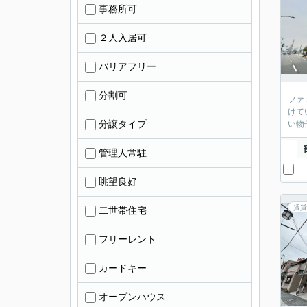
事務所可
２人入居可
バリアフリー
分割可
ファ
けて
分譲タイプ
い物
管理人常駐
眺望良好
賃貸
二世帯住宅
フリーレント
カードキー
オープンハウス