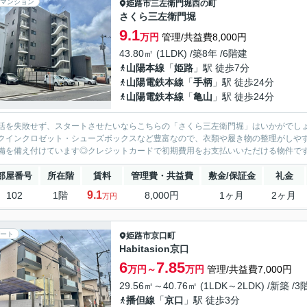
マンション
姫路市
三左衛門堀西の町
さくら三左衛門堀
9.1
万円
管理/共益費8,000円
43.80㎡ (1LDK) /築8年 /6階建
山陽本線
「
姫路
」駅 徒歩7分
山陽電鉄本線
「
手柄
」駅 徒歩24分
山陽電鉄本線
「
亀山
」駅 徒歩24分
活を失敗せず、スタートさせたいならこちらの「さくら三左衛門堀」はいかがでしょ
クインクロゼット・シューズボックスなど豊富なので、衣類や履き物の整理がしや
備を備え付けています◎クレジットカードで初期費用をお支払いいただける物件です◎
部屋番号
所在階
賃料
管理費・共益費
敷金/保証金
礼金
9.1
102
1階
8,000円
1ヶ月
2ヶ月
万円
ート
姫路市
京口町
Habitasion京口
6
7.85
万円～
万円
管理/共益費7,000円
29.56㎡～40.76㎡ (1LDK～2LDK) /新築 /
播但線
「
京口
」駅 徒歩3分