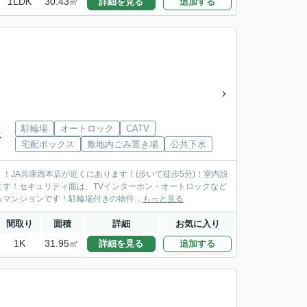
1LDK
30.43㎡
詳細を見る
追加する
駐輪場
オートロック
CATV
ス
宅配ボックス
敷地内ごみ置き場
公共下水
JA兵庫西本店が近くにあります！(歩いて徒歩5分)！室内設
す！セキュリティ面は、TVインターホン・オートロックなど
ンションです！駐輪場付きの物件...
もっと見る
間取り
面積
詳細
お気に入り
1K
31.95㎡
詳細を見る
追加する