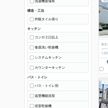
洗濯機置場有
賃貸
構造・工法
外観タイル張り
キッチン
コンロ２口以上
新生
食器洗い乾燥機
ォー
た設
システムキッチン
カウンターキッチン
バス・トイレ
アパ
バス・トイレ別
追焚機能浴室
浴室乾燥機