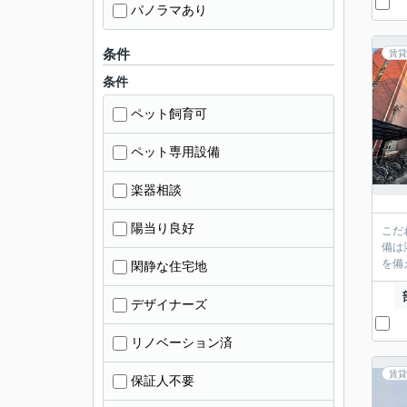
パノラマあり
条件
賃貸
条件
ペット飼育可
ペット専用設備
楽器相談
陽当り良好
こだ
備は
を備
閑静な住宅地
デザイナーズ
リノベーション済
賃貸
保証人不要