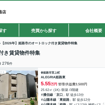
探す
売買から探す
会社概要
【2026年】姫路市のオートロック付き賃貸物件特集
ク付き賃貸物件特集
276
棟
件
ート
姫路市
宮上町
ALEGRIA姫路東
5.55
万円
管理/共益費3,500円
25.62㎡ (1K) /新築 /3階建
播但線
「
京口
」駅 徒歩13分
山陽本線
「
東姫路
」駅 徒歩12分
山陽本線
「
姫路
」駅 バス12分 神姫バス