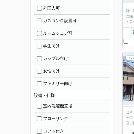
外国人可
新生
に揃
ガスコンロ設置可
トロ
ルームシェア可
学生向け
カップル向け
アパ
女性向け
ファミリー向け
設備・仕様
室内洗濯機置場
セキ
実◎
フローリング
面で
ロフト付き