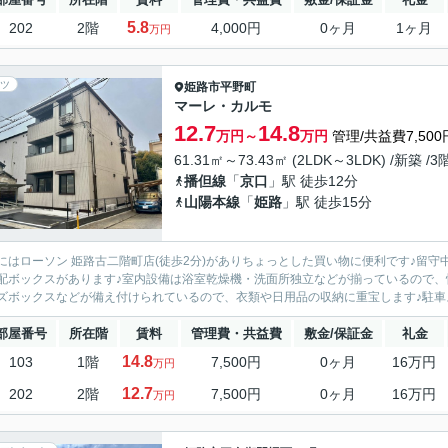
5.8
202
2階
4,000円
0ヶ月
1ヶ月
万円
ツ
姫路市
平野町
マーレ・カルモ
12.7
14.8
万円～
万円
管理/共益費7,500
61.31㎡～73.43㎡ (2LDK～3LDK) /新築 /
播但線
「
京口
」駅 徒歩12分
山陽本線
「
姫路
」駅 徒歩15分
にはローソン 姫路古二階町店(徒歩2分)がありちょっとした買い物に便利です♪留
配ボックスがあります♪室内設備は浴室乾燥機・洗面所独立などが揃っているので、
ズボックスなどが備え付けられているので、衣類や日用品の収納に重宝します♪駐車ス
部屋番号
所在階
賃料
管理費・共益費
敷金/保証金
礼金
14.8
103
1階
7,500円
0ヶ月
16万円
万円
12.7
202
2階
7,500円
0ヶ月
16万円
万円