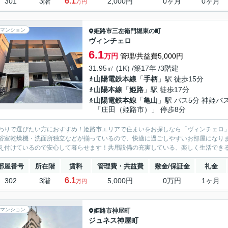
6.1
301
3階
2,000円
0ヶ月
0ヶ月
万円
マンション
姫路市
三左衛門堀東の町
ヴィンチェロ
6.1
万円
管理/共益費5,000円
31.95㎡ (1K) /築17年 /3階建
山陽電鉄本線
「
手柄
」駅 徒歩15分
山陽本線
「
姫路
」駅 徒歩17分
山陽電鉄本線
「
亀山
」駅 バス5分 神姫バ
「庄田（姫路市）」 停歩8分
わりで選びたい方におすすめ！姫路市エリアで住まいをお探しなら「ヴィンチェロ」！
浴室乾燥機・洗面所独立などが揃っているので、快適に過ごしやすいお部屋になりま
え付けているので安心して暮らせます！共用設備の充実している、楽しく生活できるマ
部屋番号
所在階
賃料
管理費・共益費
敷金/保証金
礼金
6.1
302
3階
5,000円
0万円
1ヶ月
万円
マンション
姫路市
神屋町
ジュネス神屋町