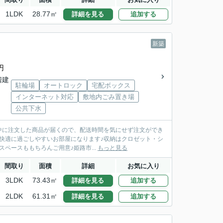
1LDK
28.77㎡
詳細を見る
追加する
新築
円
3階建
駐輪場
オートロック
宅配ボックス
インターネット対応
敷地内ごみ置き場
公共下水
守中に注文した商品が届くので、配送時間を気にせず注文ができ
快適に過ごしやすいお部屋になります♪収納はクロゼット・シ
ペースももちろんご用意♪姫路市...
もっと見る
間取り
面積
詳細
お気に入り
3LDK
73.43㎡
詳細を見る
追加する
2LDK
61.31㎡
詳細を見る
追加する