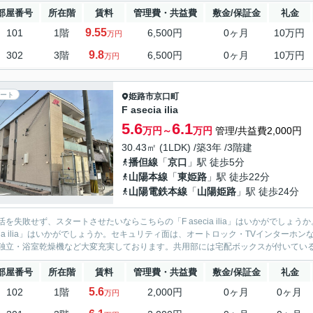
部屋番号
所在階
賃料
管理費・共益費
敷金/保証金
礼金
9.55
101
1階
6,500円
0ヶ月
10万円
万円
9.8
302
3階
6,500円
0ヶ月
10万円
万円
ート
姫路市
京口町
F asecia ilia
5.6
6.1
万円～
万円
管理/共益費2,000円
30.43㎡ (1LDK) /築3年 /3階建
播但線
「
京口
」駅 徒歩5分
山陽本線
「
東姫路
」駅 徒歩22分
山陽電鉄本線
「
山陽姫路
」駅 徒歩24分
活を失敗せず、スタートさせたいならこちらの「F asecia ilia」はいかがでし
ecia ilia」はいかがでしょうか。セキュリティ面は、オートロック・TVインタ
独立・浴室乾燥機など大変充実しております。共用部には宅配ボックスが付いているの
部屋番号
所在階
賃料
管理費・共益費
敷金/保証金
礼金
5.6
102
1階
2,000円
0ヶ月
0ヶ月
万円