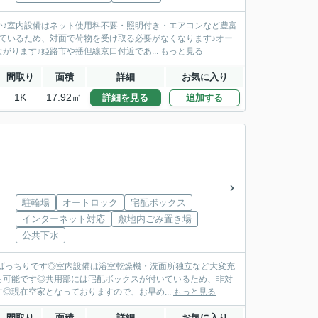
か♪室内設備はネット使用料不要・照明付き・エアコンなど豊富
ているため、対面で荷物を受け取る必要がなくなります♪オー
ります♪姫路市や播但線京口付近であ...
もっと見る
間取り
面積
詳細
お気に入り
1K
17.92㎡
詳細を見る
追加する
駐輪場
オートロック
宅配ボックス
インターネット対応
敷地内ごみ置き場
公共下水
ばっちりです◎室内設備は浴室乾燥機・洗面所独立など大変充
も可能です◎共用部には宅配ボックスが付いているため、非対
◎現在空家となっておりますので、お早め...
もっと見る
間取り
面積
詳細
お気に入り