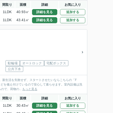
間取り
面積
詳細
お気に入り
1LDK
40.93㎡
詳細を見る
追加する
1LDK
43.41㎡
詳細を見る
追加する
駐輪場
オートロック
宅配ボックス
公共下水
ょうか。新生活を失敗せず、スタートさせたいならこちらの「F
ーホンなどを備え付けているので安心して暮らせます。室内設備は洗
で、荷物の...
もっと見る
間取り
面積
詳細
お気に入り
1LDK
30.43㎡
詳細を見る
追加する