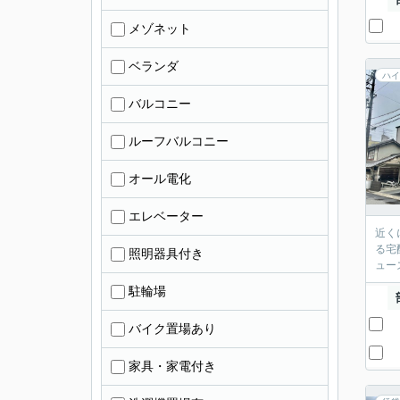
メゾネット
ベランダ
ハイ
バルコニー
ルーフバルコニー
オール電化
エレベーター
近く
る宅
照明器具付き
ュー
駐輪場
バイク置場あり
家具・家電付き