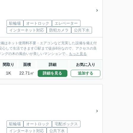
駐輪場
オートロック
エレベーター
インターネット対応
防犯カメラ
公共下水
設備はネット使用料不要・エアコンなど充実した設備を備え付
安心して生活できます◎駅まで徒歩8分なので、アクセスの良
グの木の風合いが美しいマンションで...
もっと見る
間取り
面積
詳細
お気に入り
1K
22.71㎡
詳細を見る
追加する
駐輪場
オートロック
宅配ボックス
インターネット対応
公共下水