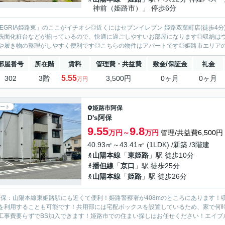
神前（姫路市）」 停歩6分
LEGRIA姫路東」のここがイチオシ◎近くにはセブンイレブン 姫路双葉町店(徒歩
洗面化粧台などが揃っているので、快適に過ごしやすいお部屋になります◎収納は
や履き物の整理がしやすく便利です◎こちらの物件はアパートです◎姫路市エリアの播
部屋番号
所在階
賃料
管理費・共益費
敷金/保証金
礼金
5.55
302
3階
3,500円
0ヶ月
0ヶ月
万円
ート
姫路市
阿保
D's阿保
9.55
9.8
万円～
万円
管理/共益費6,500円
40.93㎡～43.41㎡ (1LDK) /新築 /3階建
山陽本線
「
東姫路
」駅 徒歩10分
播但線
「
京口
」駅 徒歩25分
山陽本線
「
姫路
」駅 徒歩26分
s阿保：山陽本線東姫路駅にも近くて便利！姫路警察署が408mのところにあります
を利用することも可能です！共用部には宅配ボックスを設置しているため、家で何時
工事費要らずでBS加入できます！姫路市での住まい探しはお任せください！エイブル