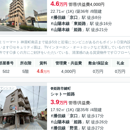
4.6
万円
管理/共益費4,000円
22.71㎡ (1K) /築36年 /8階建
播但線
「
京口
」駅 徒歩8分
山陽本線
「
東姫路
」駅 徒歩16分
山陽本線
「
姫路
」駅 徒歩21分
ミリーマート 神屋町南店まで徒歩5分と近場にコンビニがあるのもポイント◎室内
います◎セキュリティ面は、TVインターホン・オートロックなど充実しているので
件です◎多くの方にご好評をいただいている、清潔感のある賃貸物件です◎フローリン
部屋番号
所在階
賃料
管理費・共益費
敷金/保証金
礼金
4.6
502
5階
4,000円
0万円
0万円
万円
マンション
姫路市
鍵町
シャトー姫路
3.9
万円
管理/共益費-
17.92㎡ (1K) /築35年 /4階建
播但線
「
京口
」駅 徒歩17分
山陽本線
「
姫路
」駅 徒歩26分
播但線
「
野里
」駅 徒歩27分