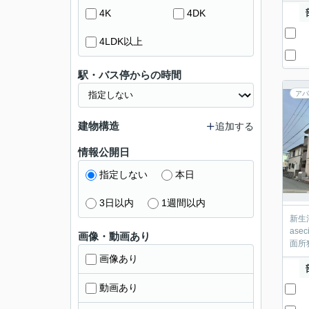
4K
4DK
4LDK以上
駅・バス停からの時間
アパ
建物構造
追加する
情報公開日
指定しない
本日
3日以内
1週間以内
新生
as
画像・動画あり
面所
画像あり
動画あり