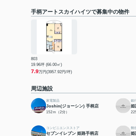
手柄アートスカイハイツで募集中の物件
803
19.96坪 (66.00㎡)
7.9
万円(3957.92円/坪)
周辺施設
家電製品
銀
Joshin(ジョーシン) 手柄店
姫
152ｍ（2分）
2
コンビニエンスストア
郵
セブンイレブン 姫路手柄店
姫