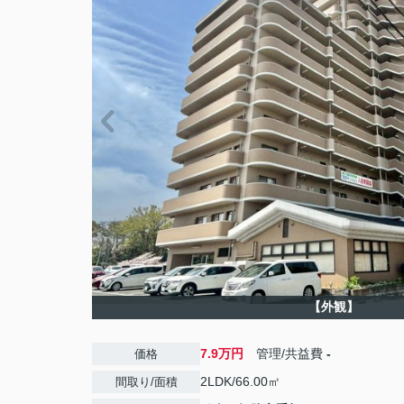
【外観】
7.9万円
管理/共益費
-
価格
2LDK/66.00㎡
間取り/面積