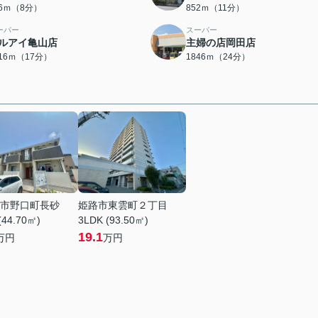
76ｍ（8分）
852ｍ（11分）
ーパー
スーパー
ルアイ亀山店
主婦の店岡田店
316ｍ（17分）
1846ｍ（24分）
市野口町長砂
姫路市東雲町２丁目
(44.70㎡)
3LDK (93.50㎡)
19.1
万円
万円