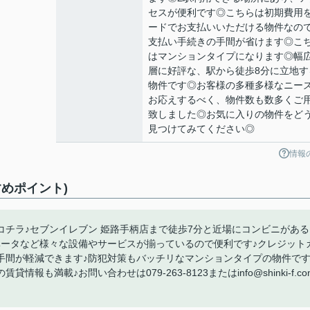
セスが便利です◎こちらは初期費用
ードでお支払いいただける物件なの
支払い手続きの手間が省けます◎こ
はマンションタイプになります◎幅
層に好評な、駅から徒歩8分に立地す
物件です◎お客様の多種多様なニー
お応えするべく、物件数も数多くご
致しました◎お気に入りの物件をど
見つけてみてください◎
情報
めポイント)
チラ♪セブンイレブン 姫路手柄店まで徒歩7分と近場にコンビニがある
ベータなど様々な設備やサービスが揃っているので便利です♪クレジット
手間が軽減できます♪防犯対策もバッチリなマンションタイプの物件です
満載♪お問い合わせは079-263-8123またはinfo@shinki-f.co