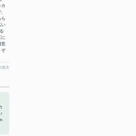
をカ
で、
ちら
広い
る
ズに
用意
うぞ
の見方
カ
♪
m