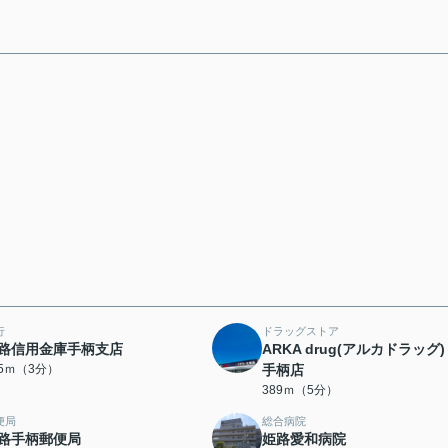
行
ドラッグストア
路信用金庫手柄支店
ARKA drug(アルカドラッグ)
25ｍ（3分）
手柄店
389ｍ（5分）
便局
総合病院
路手柄郵便局
姫路愛和病院