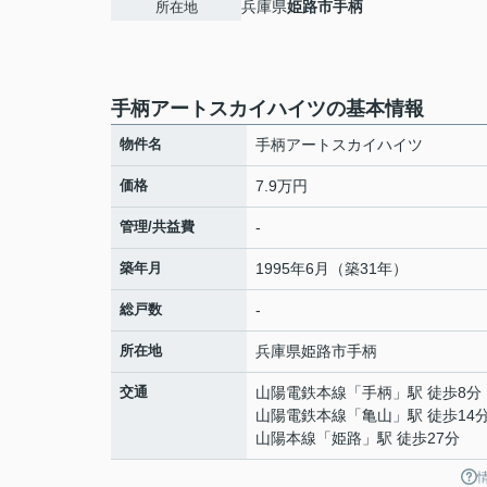
兵庫県
姫路市
手柄
所在地
手柄アートスカイハイツの基本情報
物件名
手柄アートスカイハイツ
価格
7.9万円
管理/共益費
-
築年月
1995年6月（築31年）
総戸数
-
所在地
兵庫県
姫路市
手柄
交通
山陽電鉄本線
「
手柄
」駅 徒歩8分
山陽電鉄本線
「
亀山
」駅 徒歩14
山陽本線
「
姫路
」駅 徒歩27分