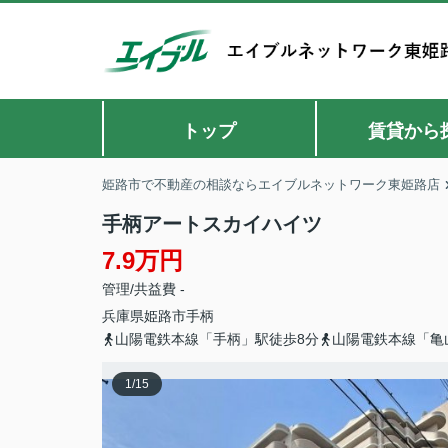
トップ
賃貸から
姫路市で不動産の相談ならエイブルネットワーク東姫路店
手柄アートスカイハイツ
7.9万円
管理/共益費 -
兵庫県
姫路市
手柄
山陽電鉄本線「手柄」駅徒歩8分
山陽電鉄本線「亀
1
/
15