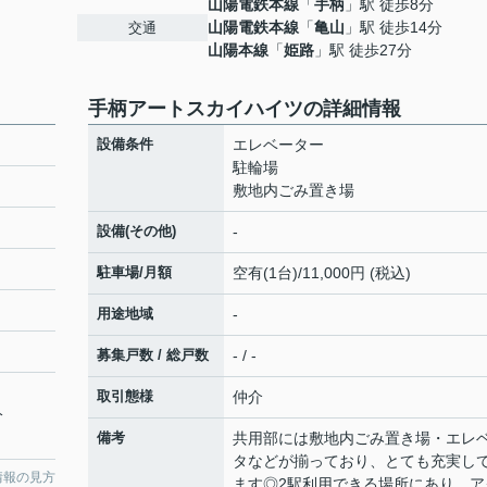
山陽電鉄本線
「
手柄
」駅 徒歩8分
山陽電鉄本線
「
亀山
」駅 徒歩14分
交通
山陽本線
「
姫路
」駅 徒歩27分
手柄アートスカイハイツの詳細情報
設備条件
エレベーター
駐輪場
敷地内ごみ置き場
設備(その他)
-
駐車場/月額
空有(1台)/11,000円 (税込)
用途地域
-
募集戸数 / 総戸数
- / -
取引態様
仲介
分
備考
共用部には敷地内ごみ置き場・エレ
タなどが揃っており、とても充実し
情報の見方
ます◎2駅利用できる場所にあり、ア