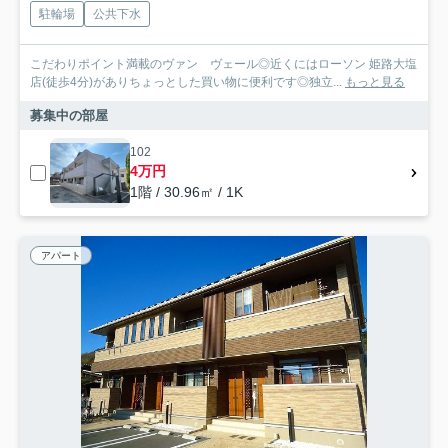
駐輪場
公共下水
こだわりポイント満載のヴァン ヴェール◎近くにはローソン 姫路大塩
店(徒歩4分)がありちょっとした買い物に便利です◎独立...
もっと見る
募集中の部屋
102
4万円
1階 / 30.96㎡ / 1K
アパート