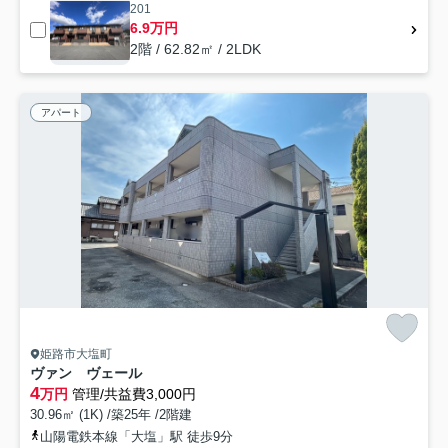
201
6.9万円
2階 / 62.82㎡ / 2LDK
アパート
姫路市大塩町
ヴァン ヴェール
4
万円
管理/共益費3,000円
30.96㎡ (1K) /築25年 /2階建
山陽電鉄本線「大塩」駅 徒歩9分