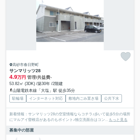
高砂市春日野町
サンマリッツ28
4.9
万円
管理/共益費-
53.82㎡ (3DK) /築30年 /2階建
山陽電鉄本線「大塩」駅 徒歩35分
駐輪場
インターネット対応
敷地内ごみ置き場
公共下水
新着情報：サンマリッツ28の空室情報ならコチラ♪歩いて徒歩5分の場所
にマルアイ曽根店があるのもポイント♪独立洗面台はコン...
もっと見る
募集中の部屋