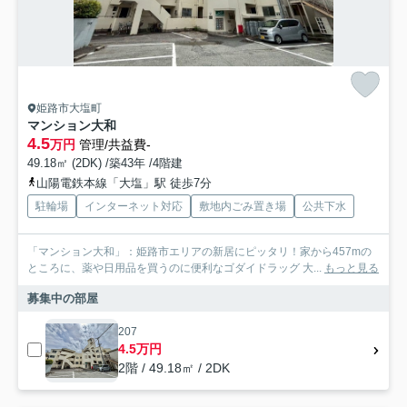
姫路市大塩町
マンション大和
4.5
万円
管理/共益費-
49.18㎡ (2DK) /築43年 /4階建
山陽電鉄本線「大塩」駅 徒歩7分
駐輪場
インターネット対応
敷地内ごみ置き場
公共下水
「マンション大和」：姫路市エリアの新居にピッタリ！家から457mの
ところに、薬や日用品を買うのに便利なゴダイドラッグ 大...
もっと見る
募集中の部屋
207
4.5万円
2階 / 49.18㎡ / 2DK