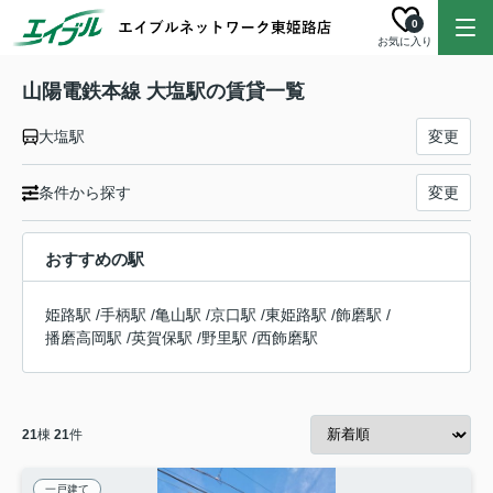
0
お気に入り
山陽電鉄本線 大塩駅の賃貸一覧
大塩駅
変更
条件から探す
変更
おすすめの駅
姫路駅
/
手柄駅
/
亀山駅
/
京口駅
/
東姫路駅
/
飾磨駅
/
播磨高岡駅
/
英賀保駅
/
野里駅
/
西飾磨駅
21
棟
21
件
一戸建て