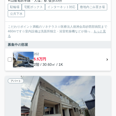
山陽電鉄本線「大塩」駅 徒歩33分
駐輪場
宅配ボックス
インターネット対応
敷地内ごみ置き場
公共下水
こだわりポイント満載のソネテラス☆医療法人徳洲会高砂西部病院まで
460mです☆室内設備は洗面所独立・浴室乾燥機などが揃っ...
もっと見
る
募集中の部屋
202
5.5万円
2階 / 30.60㎡ / 1K
アパート