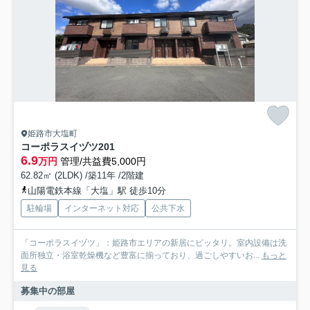
姫路市大塩町
コーポラスイヅツ201
6.9
万円
管理/共益費5,000円
62.82㎡ (2LDK) /築11年 /2階建
山陽電鉄本線「大塩」駅 徒歩10分
駐輪場
インターネット対応
公共下水
「コーポラスイヅツ」：姫路市エリアの新居にピッタリ。室内設備は洗
面所独立・浴室乾燥機など豊富に揃っており、過ごしやすいお...
もっと
見る
募集中の部屋