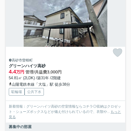
高砂市曽根町
グリーンハイツ高砂
4.4
万円
管理/共益費3,000円
54.81㎡ (2LDK) /築31年 /2階建
山陽電鉄本線「大塩」駅 徒歩38分
駐輪場
公共下水
新着情報：グリーンハイツ高砂の空室情報ならコチラ◎収納はクロゼッ
ト・シューズボックスなどが備え付けられているので、衣類や...
もっと
見る
募集中の部屋