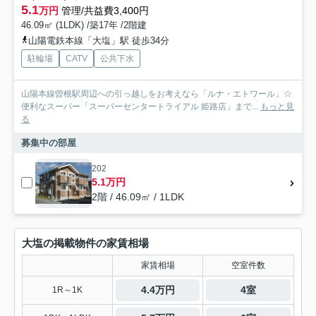
5.1
万円
管理/共益費3,400円
46.09㎡ (1LDK) /築17年 /2階建
山陽電鉄本線「大塩」駅 徒歩34分
駐輪場
CATV
公共下水
山陽本線曽根駅周辺への引っ越しをお考えなら「ルナ・エトワール」☆
便利なスーパー「スーパーセンタートライアル 姫路店」まで...
もっと見
る
募集中の部屋
202
5.1万円
2階 / 46.09㎡ / 1LDK
大塩の掲載物件の家賃相場
家賃相場
空室件数
4.4万円
4室
1R～1K