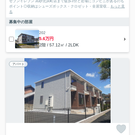
セブンイレブン 高砂北浜町店まで徒歩3分と近場にコンビニがあるのも
ポイント◎収納はシューズボックス・クロゼット・全居室収...
もっと見
る
募集中の部屋
202
5.6万円
2階 / 57.12㎡ / 2LDK
アパート