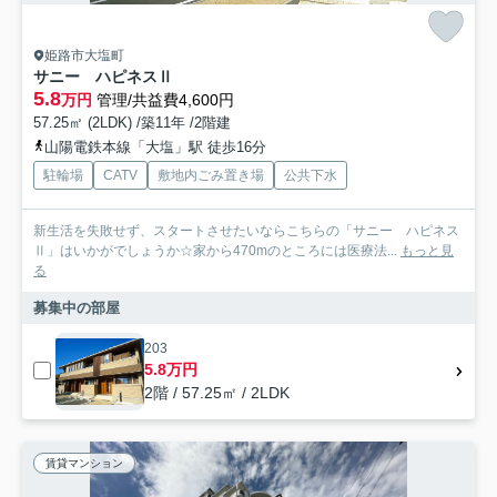
姫路市大塩町
サニー ハピネスⅡ
5.8
万円
管理/共益費4,600円
57.25㎡ (2LDK) /築11年 /2階建
山陽電鉄本線「大塩」駅 徒歩16分
駐輪場
CATV
敷地内ごみ置き場
公共下水
新生活を失敗せず、スタートさせたいならこちらの「サニー ハピネス
Ⅱ」はいかがでしょうか☆家から470mのところには医療法...
もっと見
る
募集中の部屋
203
5.8万円
2階 / 57.25㎡ / 2LDK
賃貸マンション