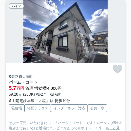
ハイツ
姫路市大塩町
パーム・コート
5.7
万円
管理/共益費4,000円
59.28㎡ (2LDK) /築27年 /2階建
山陽電鉄本線「大塩」駅 徒歩10分
駐輪場
宅配ボックス
インターネット対応
公共下水
ぜひ一度見ていただきたい、「パーム・コート」です！ローソン 姫路大
塩店まで徒歩6分と近場にコンビニがあるのもポイント！来...
もっと見