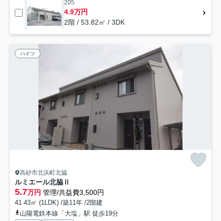
205
4.9万円
2階 / 53.82㎡ / 3DK
ハイツ
高砂市北浜町北脇
ルミエール北脇Ⅱ
5.7
万円
管理/共益費3,500円
41.43㎡ (1LDK) /築11年 /2階建
山陽電鉄本線「大塩」駅 徒歩19分