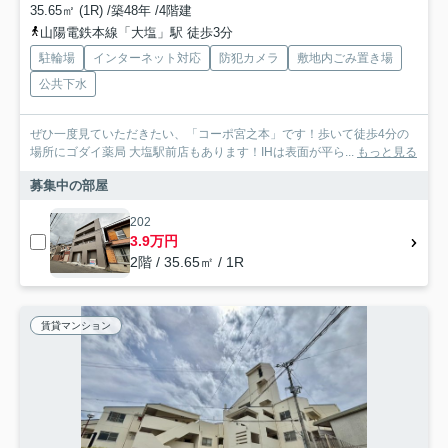
35.65㎡ (1R) /築48年 /4階建
山陽電鉄本線「大塩」駅 徒歩3分
駐輪場
インターネット対応
防犯カメラ
敷地内ごみ置き場
公共下水
ぜひ一度見ていただきたい、「コーポ宮之本」です！歩いて徒歩4分の
場所にゴダイ薬局 大塩駅前店もあります！IHは表面が平ら...
もっと見る
募集中の部屋
202
3.9万円
2階 / 35.65㎡ / 1R
賃貸マンション