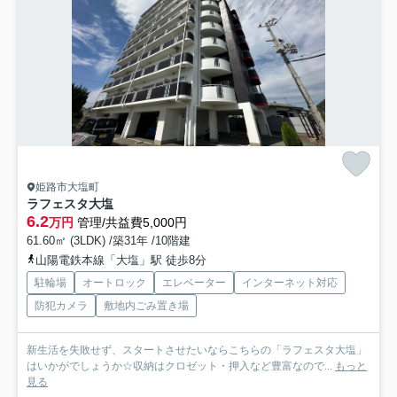
姫路市大塩町
ラフェスタ大塩
6.2
万円
管理/共益費5,000円
61.60㎡ (3LDK) /築31年 /10階建
山陽電鉄本線「大塩」駅 徒歩8分
駐輪場
オートロック
エレベーター
インターネット対応
防犯カメラ
敷地内ごみ置き場
新生活を失敗せず、スタートさせたいならこちらの「ラフェスタ大塩」
はいかがでしょうか☆収納はクロゼット・押入など豊富なので...
もっと
見る