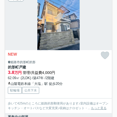
NEW
姫路市的形町的形
的形町戸建
3.8
万円
管理/共益費4,000円
62.09㎡ (2LDK) /築47年 /2階建
山陽電鉄本線「大塩」駅 徒歩20分
駐輪場
公共下水
歩いて425mのところに姫路的形郵便局があります♪室内設備はオープン
キッチン・オートバスなど大変充実♪収納はクロゼット・...
もっと見る
募集中の部屋