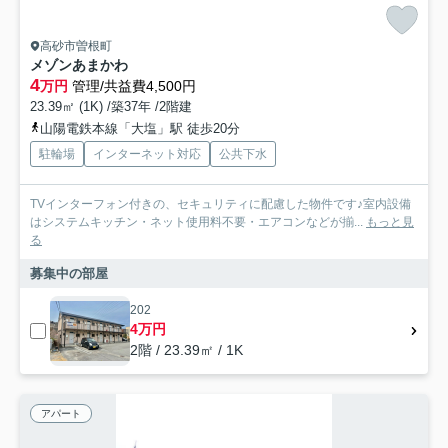
高砂市曽根町
メゾンあまかわ
4
万円
管理/共益費4,500円
23.39㎡ (1K) /築37年 /2階建
山陽電鉄本線「大塩」駅 徒歩20分
駐輪場
インターネット対応
公共下水
TVインターフォン付きの、セキュリティに配慮した物件です♪室内設備
はシステムキッチン・ネット使用料不要・エアコンなどが揃...
もっと見
る
募集中の部屋
202
4万円
2階 / 23.39㎡ / 1K
アパート