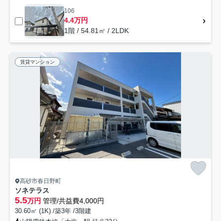
106
4.4万円
1階 / 54.81㎡ / 2LDK
賃貸マンション
高砂市春日野町
ソネテラス
5.5
万円
管理/共益費4,000円
30.60㎡ (1K) /築3年 /3階建