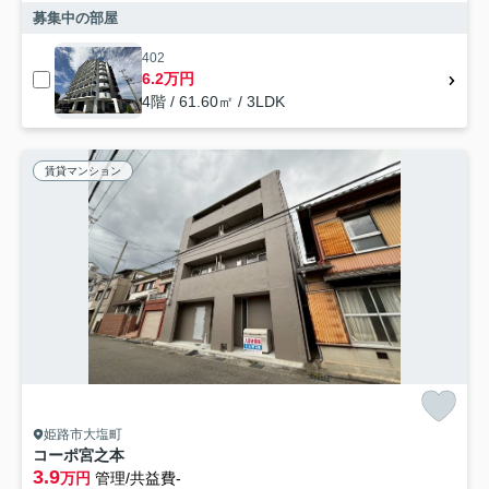
募集中の部屋
402
6.2万円
4階 / 61.60㎡ / 3LDK
賃貸マンション
姫路市大塩町
コーポ宮之本
3.9
万円
管理/共益費-