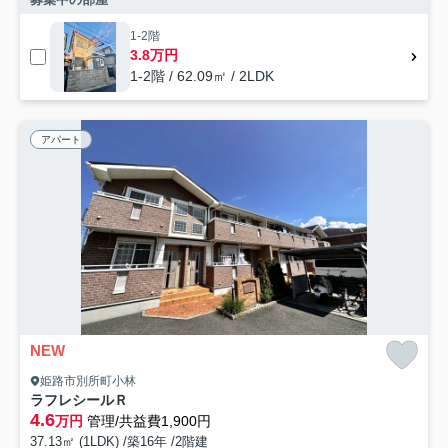
1-2階
3.8万円
1-2階 / 62.09㎡ / 2LDK
アパート
NEW
姫路市別所町小林
ラフレシールＲ
4.6
万円
管理/共益費1,900円
37.13㎡ (1LDK) /築16年 /2階建