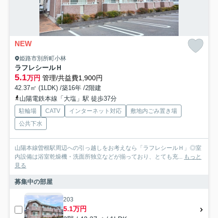
NEW
姫路市別所町小林
ラフレシールＨ
5.1
万円
管理/共益費1,900円
42.37㎡ (1LDK) /築16年 /2階建
山陽電鉄本線「大塩」駅 徒歩37分
駐輪場
CATV
インターネット対応
敷地内ごみ置き場
公共下水
山陽本線曽根駅周辺への引っ越しをお考えなら「ラフレシールＨ」◎室
内設備は浴室乾燥機・洗面所独立などが揃っており、とても充...
もっと
見る
募集中の部屋
203
5.1万円