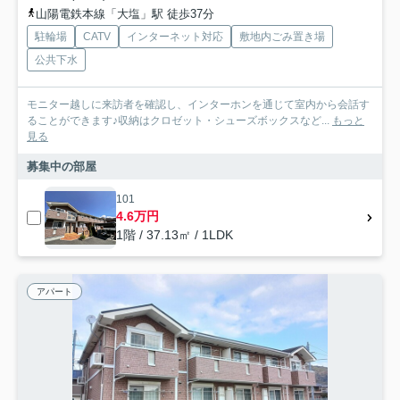
山陽電鉄本線「大塩」駅 徒歩37分
駐輪場
CATV
インターネット対応
敷地内ごみ置き場
公共下水
モニター越しに来訪者を確認し、インターホンを通じて室内から会話す
ることができます♪収納はクロゼット・シューズボックスなど...
もっと
見る
募集中の部屋
101
4.6万円
1階 / 37.13㎡ / 1LDK
アパート