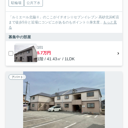
駐輪場
公共下水
「ルミエール北脇Ⅱ」のここがイチオシ☆セブンイレブン 高砂北浜町店
まで徒歩5分と近場にコンビニがあるのもポイント☆身支度...
もっと見
る
募集中の部屋
101
5.7万円
1階 / 41.43㎡ / 1LDK
アパート