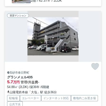
2階 / 42.37㎡ / 1LDK
賃貸マンション
高砂市春日野町
グランメェル435
5.7
万円
管理/共益費-
54.88㎡ (2LDK) /築36年 /6階建
山陽電鉄本線「大塩」駅 徒歩36分
駐輪場
エレベーター
インターネット対応
敷地内ごみ置き場
公共下水