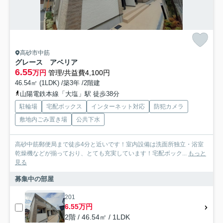
高砂市中筋
グレース アベリア
6.55
万円
管理/共益費4,100円
46.54㎡ (1LDK) /築3年 /2階建
山陽電鉄本線「大塩」駅 徒歩38分
駐輪場
宅配ボックス
インターネット対応
防犯カメラ
敷地内ごみ置き場
公共下水
高砂中筋郵便局まで徒歩4分と近いです！室内設備は洗面所独立・浴室
乾燥機などが揃っており、とても充実しています！宅配ボック...
もっと
見る
募集中の部屋
201
6.55万円
2階 / 46.54㎡ / 1LDK