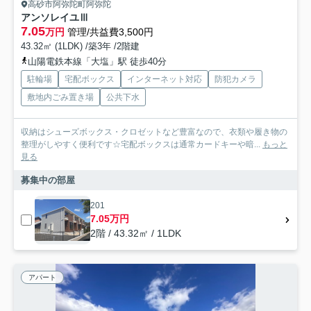
高砂市阿弥陀町阿弥陀
アンソレイユⅢ
7.05
万円
管理/共益費3,500円
43.32㎡ (1LDK) /築3年 /2階建
山陽電鉄本線「大塩」駅 徒歩40分
駐輪場
宅配ボックス
インターネット対応
防犯カメラ
敷地内ごみ置き場
公共下水
収納はシューズボックス・クロゼットなど豊富なので、衣類や履き物の
整理がしやすく便利です☆宅配ボックスは通常カードキーや暗...
もっと
見る
募集中の部屋
201
7.05万円
2階 / 43.32㎡ / 1LDK
アパート