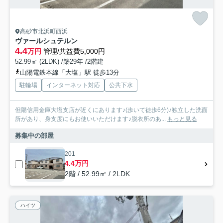
高砂市北浜町西浜
ヴァールシュテルン
4.4
万円
管理/共益費5,000円
52.99㎡ (2LDK) /築29年 /2階建
山陽電鉄本線「大塩」駅 徒歩13分
駐輪場
インターネット対応
公共下水
但陽信用金庫大塩支店が近くにあります♪(歩いて徒歩6分)♪独立した洗面
所があり、身支度にもお使いいただけます♪脱衣所のあ...
もっと見る
募集中の部屋
201
4.4万円
2階 / 52.99㎡ / 2LDK
ハイツ