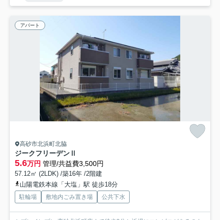
アパート
高砂市北浜町北脇
ジークフリーデンⅡ
5.6
万円
管理/共益費3,500円
57.12㎡ (2LDK) /築16年 /2階建
山陽電鉄本線「大塩」駅 徒歩18分
駐輪場
敷地内ごみ置き場
公共下水