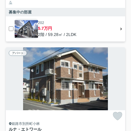
る
募集中の部屋
202
5.7万円
2階 / 59.28㎡ / 2LDK
アパート
姫路市別所町小林
ルナ・エトワール