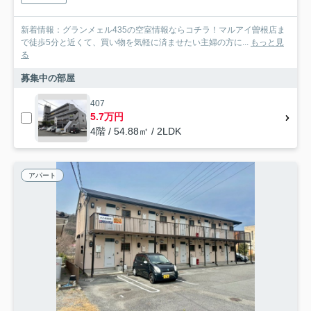
新着情報：グランメェル435の空室情報ならコチラ！マルアイ曽根店ま
で徒歩5分と近くて、買い物を気軽に済ませたい主婦の方に...
もっと見
る
募集中の部屋
407
5.7万円
4階 / 54.88㎡ / 2LDK
アパート