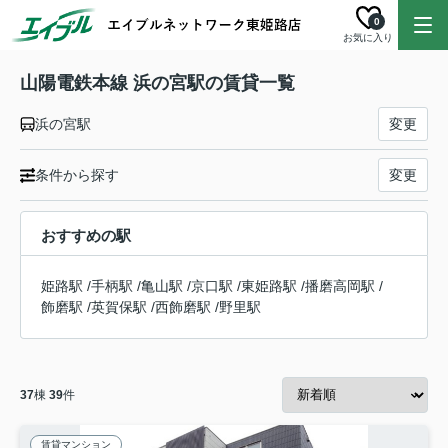
0
お気に入り
山陽電鉄本線 浜の宮駅の賃貸一覧
浜の宮駅
変更
条件から探す
変更
おすすめの駅
姫路駅
/
手柄駅
/
亀山駅
/
京口駅
/
東姫路駅
/
播磨高岡駅
/
飾磨駅
/
英賀保駅
/
西飾磨駅
/
野里駅
37
棟
39
件
賃貸マンション