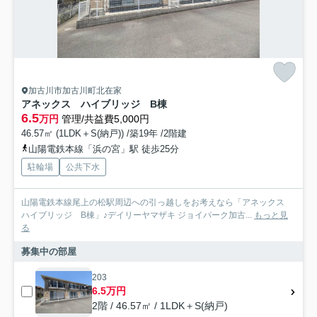
加古川市加古川町北在家
アネックス ハイブリッジ B棟
6.5
万円
管理/共益費5,000円
46.57㎡ (1LDK＋S(納戸)) /築19年 /2階建
山陽電鉄本線「浜の宮」駅 徒歩25分
駐輪場
公共下水
山陽電鉄本線尾上の松駅周辺への引っ越しをお考えなら「アネックス
ハイブリッジ B棟」♪デイリーヤマザキ ジョイパーク加古...
もっと見
る
募集中の部屋
203
6.5万円
2階 / 46.57㎡ / 1LDK＋S(納戸)