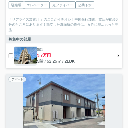
駐輪場
エレベーター
光ファイバー
公共下水
「リアライズ加古川I」のここがイチオシ！中国銀行加古川支店が徒歩6
分のところにあります！独立した洗面所の物件は、女性に非...
もっと見
る
募集中の部屋
501
5.7万円
5階 / 52.25㎡ / 2LDK
アパート