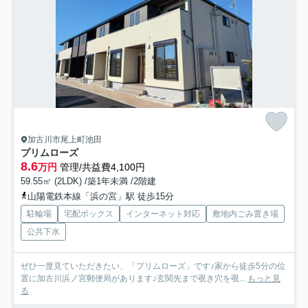
加古川市尾上町池田
プリムローズ
8.6
万円
管理/共益費4,100円
59.55㎡ (2LDK) /築1年未満 /2階建
山陽電鉄本線「浜の宮」駅 徒歩15分
駐輪場
宅配ボックス
インターネット対応
敷地内ごみ置き場
公共下水
ぜひ一度見ていただきたい、「プリムローズ」です♪家から徒歩5分の位
置に加古川浜ノ宮郵便局があります♪玄関先まで覗き穴を覗...
もっと見
る