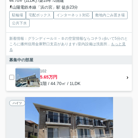
44.70㎡ (1LDK) /築15年 /2階建
山陽電鉄本線「浜の宮」駅 徒歩23分
駐輪場
宅配ボックス
インターネット対応
敷地内ごみ置き場
公共下水
新着情報：グランディールⅡ－Ｂの空室情報ならコチラ♪歩いて5分のと
ころに播州信用金庫野口支店があります♪室内設備は洗面所...
もっと見
る
募集中の部屋
102
5.65万円
1階 / 44.70㎡ / 1LDK
ハイツ