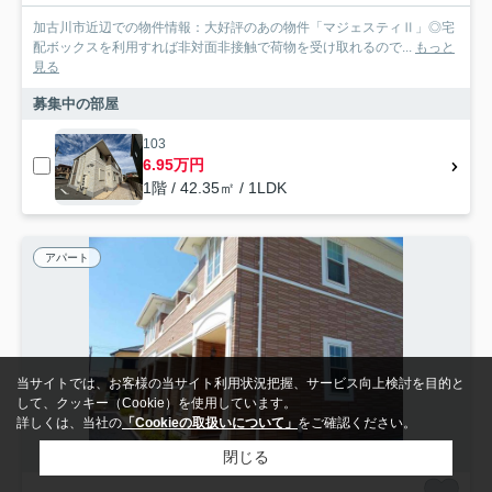
加古川市近辺での物件情報：大好評のあの物件「マジェスティⅡ」◎宅
配ボックスを利用すれば非対面非接触で荷物を受け取れるので...
もっと
見る
募集中の部屋
103
6.95万円
1階 / 42.35㎡ / 1LDK
アパート
当サイトでは、お客様の当サイト利用状況把握、サービス向上検討を目的と
して、クッキー（Cookie）を使用しています。
詳しくは、当社の
「Cookieの取扱いについて」
をご確認ください。
閉じる