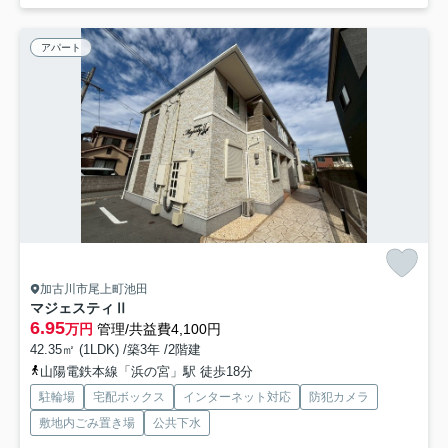
アパート
加古川市尾上町池田
マジェスティⅡ
6.95
万円
管理/共益費4,100円
42.35㎡ (1LDK) /築3年 /2階建
山陽電鉄本線「浜の宮」駅 徒歩18分
駐輪場
宅配ボックス
インターネット対応
防犯カメラ
敷地内ごみ置き場
公共下水