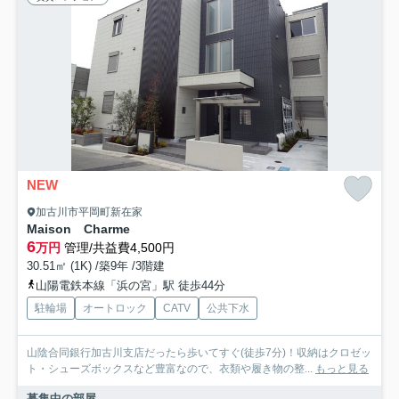
NEW
加古川市平岡町新在家
Maison Charme
6
万円
管理/共益費4,500円
30.51㎡ (1K) /築9年 /3階建
山陽電鉄本線「浜の宮」駅 徒歩44分
駐輪場
オートロック
CATV
公共下水
山陰合同銀行加古川支店だったら歩いてすぐ(徒歩7分)！収納はクロゼッ
ト・シューズボックスなど豊富なので、衣類や履き物の整...
もっと見る
募集中の部屋