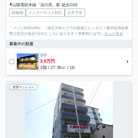
山陽電鉄本線「浜の宮」駅 徒歩23分
駐輪場
インターネット対応
公共下水
「メゾンKAGURA」：加古川市エリアの新居にピッタリ！播州信用金庫
野口支店が徒歩7分のところにあります！来客時にはTV...
もっと見る
募集中の部屋
103
3.9万円
1階 / 27.36㎡ / 1K
賃貸マンション