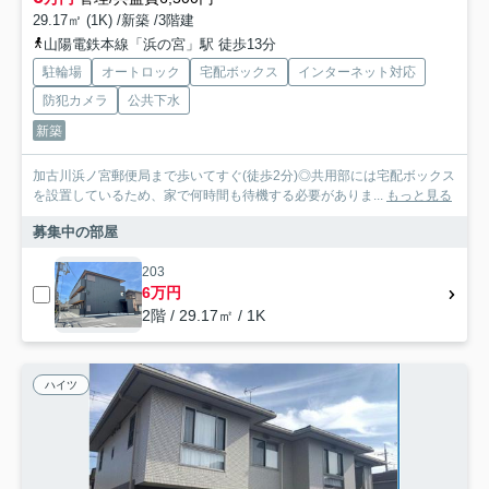
29.17㎡ (1K) /新築 /3階建
山陽電鉄本線「浜の宮」駅 徒歩13分
駐輪場
オートロック
宅配ボックス
インターネット対応
防犯カメラ
公共下水
新築
加古川浜ノ宮郵便局まで歩いてすぐ(徒歩2分)◎共用部には宅配ボックス
を設置しているため、家で何時間も待機する必要がありま...
もっと見る
募集中の部屋
203
6万円
2階 / 29.17㎡ / 1K
ハイツ