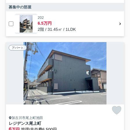
募集中の部屋
202
6.5万円
2階 / 31.45㎡ / 1LDK
アパート
加古川市尾上町池田
レジデンス尾上町
6
万円
管理/共益費6,500円