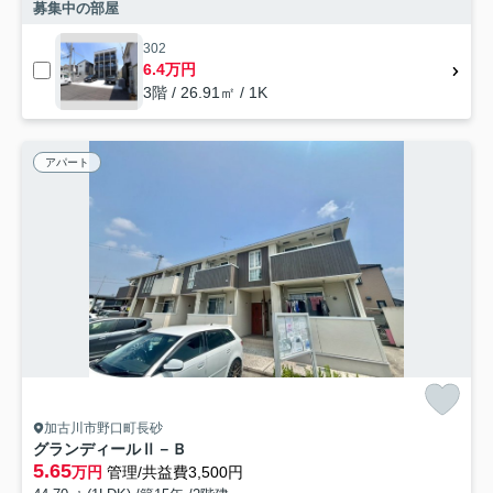
募集中の部屋
302
6.4万円
3階 / 26.91㎡ / 1K
アパート
加古川市野口町長砂
グランディールⅡ－Ｂ
5.65
万円
管理/共益費3,500円