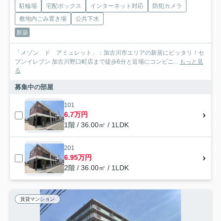
駐輪場
宅配ボックス
インターネット対応
防犯カメラ
敷地内ごみ置き場
公共下水
新築
「メゾン ド アミュレット」：加古川市エリアの新居にピッタリ！セ
ブンイレブン 加古川野口町店まで徒歩6分と近場にコンビニ...
もっと見
る
募集中の部屋
101
6.7万円
1階 / 36.00㎡ / 1LDK
201
6.95万円
2階 / 36.00㎡ / 1LDK
賃貸マンション