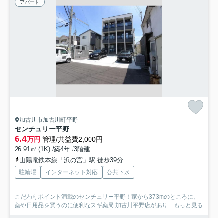
アパート
加古川市加古川町平野
センチュリー平野
6.4
万円
管理/共益費2,000円
26.91㎡ (1K) /築4年 /3階建
山陽電鉄本線「浜の宮」駅 徒歩39分
駐輪場
インターネット対応
公共下水
こだわりポイント満載のセンチュリー平野！家から373mのところに、
薬や日用品を買うのに便利なスギ薬局 加古川平野店があり...
もっと見る