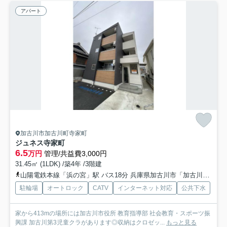
アパート
加古川市加古川町寺家町
ジュネス寺家町
6.5
万円
管理/共益費3,000円
31.45㎡ (1LDK) /築4年 /3階建
山陽電鉄本線「浜の宮」駅 バス18分 兵庫県加古川市「加古川駅」 停歩11分
駐輪場
オートロック
CATV
インターネット対応
公共下水
家から413mの場所には加古川市役所 教育指導部 社会教育・スポーツ振
興課 加古川第3児童クラがあります◎収納はクロゼッ...
もっと見る