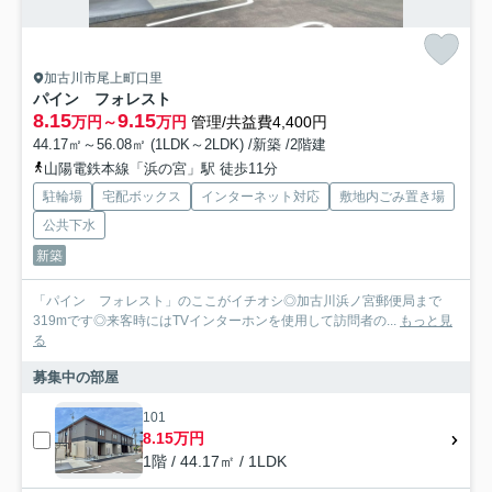
加古川市尾上町口里
パイン フォレスト
8.15
9.15
万円～
万円
管理/共益費4,400円
44.17㎡～56.08㎡ (1LDK～2LDK) /新築 /2階建
山陽電鉄本線「浜の宮」駅 徒歩11分
駐輪場
宅配ボックス
インターネット対応
敷地内ごみ置き場
公共下水
新築
「パイン フォレスト」のここがイチオシ◎加古川浜ノ宮郵便局まで
319mです◎来客時にはTVインターホンを使用して訪問者の...
もっと見
る
募集中の部屋
101
8.15万円
1階 / 44.17㎡ / 1LDK