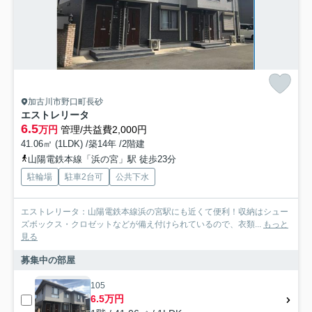
加古川市野口町長砂
エストレリータ
6.5
万円
管理/共益費2,000円
41.06㎡ (1LDK) /築14年 /2階建
山陽電鉄本線「浜の宮」駅 徒歩23分
駐輪場
駐車2台可
公共下水
エストレリータ：山陽電鉄本線浜の宮駅にも近くて便利！収納はシュー
ズボックス・クロゼットなどが備え付けられているので、衣類...
もっと
見る
募集中の部屋
105
6.5万円