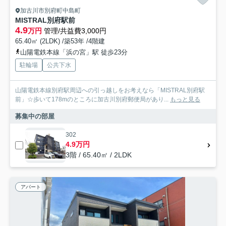
加古川市別府町中島町
MISTRAL別府駅前
4.9
万円
管理/共益費3,000円
65.40㎡ (2LDK) /築53年 /4階建
山陽電鉄本線「浜の宮」駅 徒歩23分
駐輪場
公共下水
山陽電鉄本線別府駅周辺への引っ越しをお考えなら「MISTRAL別府駅
前」☆歩いて178mのところに加古川別府郵便局があり...
もっと見る
募集中の部屋
302
4.9万円
3階 / 65.40㎡ / 2LDK
アパート