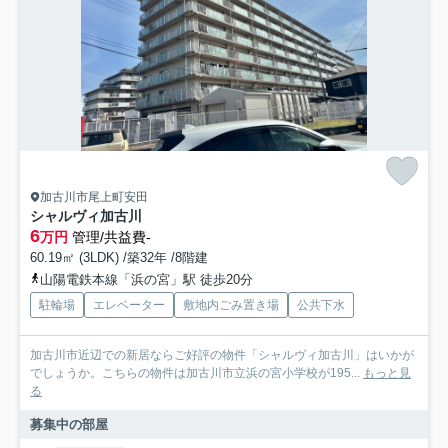
加古川市尾上町安田
シャルヴィ加古川
6
万円
管理/共益費-
60.19㎡ (3LDK) /築32年 /8階建
山陽電鉄本線「浜の宮」駅 徒歩20分
駐輪場
エレベーター
敷地内ごみ置き場
公共下水
加古川市近辺での新居ならご好評の物件「シャルヴィ加古川」はいかが
でしょうか。こちらの物件は加古川市立浜の宮小学校が195...
もっと見
る
募集中の部屋