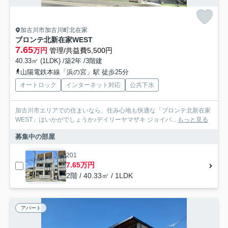
加古川市加古川町北在家
ブロンテ北新在家WEST
7.65
万円
管理/共益費5,500円
40.33㎡ (1LDK) /築2年 /3階建
山陽電鉄本線「浜の宮」駅 徒歩25分
オートロック
インターネット対応
公共下水
加古川市エリアでの住まいなら、住み心地も快適な「ブロンテ北新在家
WEST」はいかがでしょうか♪デイリーヤマザキ ジョイパ...
もっと見る
募集中の部屋
201
7.65万円
2階 / 40.33㎡ / 1LDK
アパート