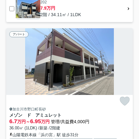
202
7.9万円
2階 / 34.11㎡ / 1LDK
アパート
加古川市野口町長砂
メゾン ド アミュレット
6.7
6.95
万円～
万円
管理/共益費4,000円
36.00㎡ (1LDK) /新築 /2階建
山陽電鉄本線「浜の宮」駅 徒歩31分