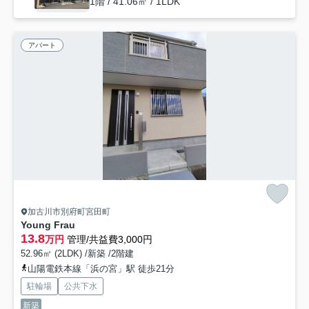
1階 / 41.06㎡ / 1LDK
アパート
加古川市別府町宮田町
Young Frau
13.8
万円
管理/共益費3,000円
52.96㎡ (2LDK) /新築 /2階建
山陽電鉄本線「浜の宮」駅 徒歩21分
駐輪場
公共下水
新築