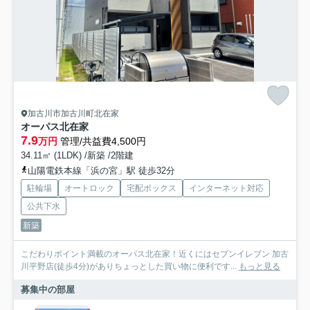
加古川市加古川町北在家
オーパス北在家
7.9
万円
管理/共益費4,500円
34.11㎡ (1LDK) /新築 /2階建
山陽電鉄本線「浜の宮」駅 徒歩32分
駐輪場
オートロック
宅配ボックス
インターネット対応
公共下水
新築
こだわりポイント満載のオーパス北在家！近くにはセブンイレブン 加古
川平野店(徒歩4分)がありちょっとした買い物に便利です...
もっと見る
募集中の部屋