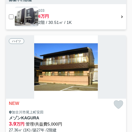
103
6万円
2階 / 30.51㎡ / 1K
ハイツ
NEW
加古川市尾上町安田
メゾンKAGURA
3.9
万円
管理/共益費5,000円
27.36㎡ (1K) /築27年 /2階建