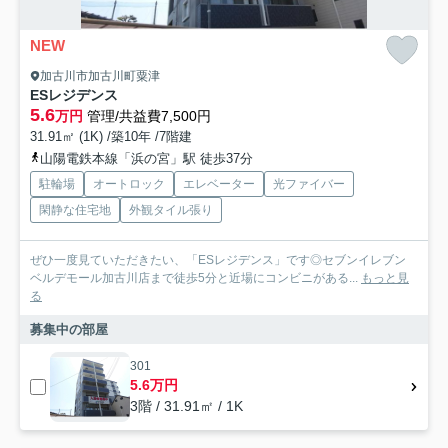
NEW
加古川市加古川町粟津
ESレジデンス
5.6
万円
管理/共益費7,500円
31.91㎡ (1K) /築10年 /7階建
山陽電鉄本線「浜の宮」駅 徒歩37分
駐輪場
オートロック
エレベーター
光ファイバー
閑静な住宅地
外観タイル張り
ぜひ一度見ていただきたい、「ESレジデンス」です◎セブンイレブン
ベルデモール加古川店まで徒歩5分と近場にコンビニがある...
もっと見
る
募集中の部屋
301
5.6万円
3階 / 31.91㎡ / 1K