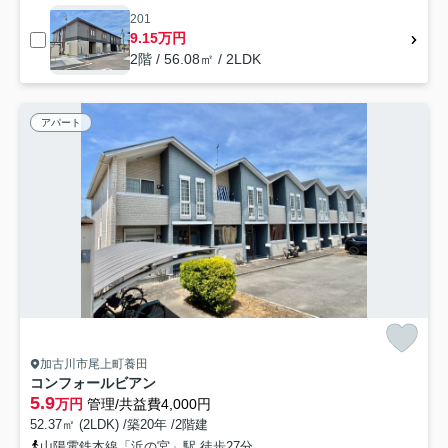
201
9.15万円
2階 / 56.08㎡ / 2LDK
アパート
加古川市尾上町養田
コンフォールビアン
5.9
万円
管理/共益費4,000円
52.37㎡ (2LDK) /築20年 /2階建
山陽電鉄本線「浜の宮」駅 徒歩27分