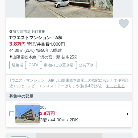
加古川市尾上町養田
Tウエストマンション A棟
3.8
万円
管理/共益費4,000円
44.00㎡ (2DK) /築50年 /3階建
山陽電鉄本線「浜の宮」駅 徒歩25分
駐輪場
CATV
敷地内ごみ置き場
公共下水
Tウエストマンション A棟：山陽電鉄本線尾上の松駅にも近くて便利◎
近くにはコンビニエンスストアーはりまや(徒歩4分)があ...
もっと見る
募集中の部屋
205
3.8万円
2階 / 44.00㎡ / 2DK