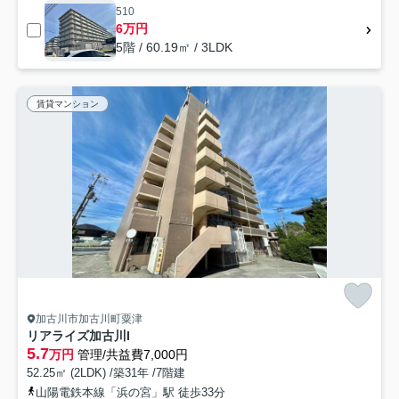
510
6万円
5階 / 60.19㎡ / 3LDK
賃貸マンション
加古川市加古川町粟津
リアライズ加古川I
5.7
万円
管理/共益費7,000円
52.25㎡ (2LDK) /築31年 /7階建
山陽電鉄本線「浜の宮」駅 徒歩33分