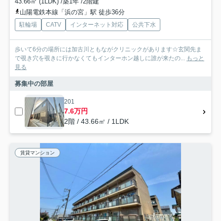
43.66㎡ (1LDK) /築1年 /2階建
山陽電鉄本線「浜の宮」駅 徒歩36分
駐輪場
CATV
インターネット対応
公共下水
歩いて6分の場所には加古川ともながクリニックがあります☆玄関先ま
で覗き穴を覗きに行かなくてもインターホン越しに誰が来たの...
もっと
見る
募集中の部屋
201
7.6万円
2階 / 43.66㎡ / 1LDK
賃貸マンション