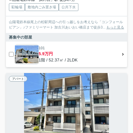
駐輪場
敷地内ごみ置き場
公共下水
山陽電鉄本線尾上の松駅周辺への引っ越しをお考えなら「コンフォール
ビアン」♪ファミリーマート 加古川あいおい橋店まで徒歩3...
もっと見る
募集中の部屋
101
5.9万円
1階 / 52.37㎡ / 2LDK
アパート