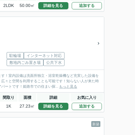
2LDK
50.00㎡
詳細を見る
追加する
駐輪場
インターネット対応
敷地内ごみ置き場
公共下水
あります！室内設備は洗面所独立・浴室乾燥機など充実した設備を
、広々と空間を利用することも可能です！知らない人が来た時
ートです！姫路市での住まい探...
もっと見る
間取り
面積
詳細
お気に入り
1K
27.23㎡
詳細を見る
追加する
新築