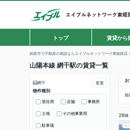
トップ
賃貸から
姫路市で不動産の相談ならエイブルネットワーク東姫路店
山陽本線 網干駅の賃貸一覧
お
網干
変更
物件種別
姫
居住用
店舗
事務所
土地
その他事業用
28
棟
駐車場
アパ