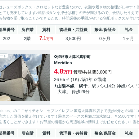
はシューズボックス・クロゼットなど豊富なので、衣類や履き物の整理がしやすく
とても充実しています♪通話ボタンを押せば相手の声が聞けるので、会話したうえで
も荷物を受け取ることができるため、時間調整の手間が省ける宅配ボックスが付いてい
部屋番号
所在階
賃料
管理費・共益費
敷金/保証金
礼金
7.1
202
2階
3,500円
0ヶ月
1ヶ月
万円
ート
姫路市
大津区真砂町
Meridies
4.8
万円
管理/共益費3,000円
26.65㎡ (1K) /築1年 /2階建
山陽本線
「
網干
」駅 バス14分 神姫バス
大津」 停歩29分
eridies」のここがイチオシ！セブンイレブン 姫路大津真砂店まで徒歩4分と近
充実した設備を備え付けています！駐車スペースの月額ご請求額は、￥5500です
を省くことができます！お部屋の情報から周辺地域の情報までお任せください！当社で
部屋番号
所在階
賃料
管理費・共益費
敷金/保証金
礼金