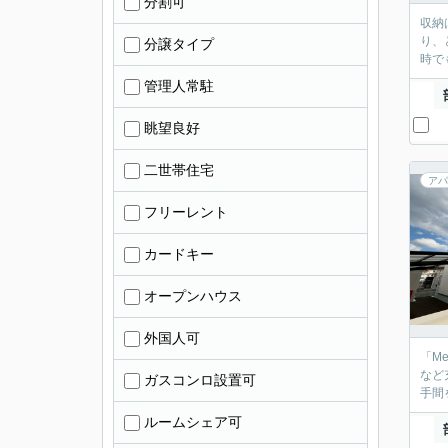
分割可
収納
り、
分譲タイプ
時で
管理人常駐
眺望良好
二世帯住宅
アパ
フリーレント
カードキー
オープンハウス
外国人可
「M
など
ガスコンロ設置可
手間
ルームシェア可