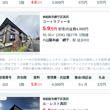
4.8
101
1階
3,000円
0万円
0万円
万円
ツ
姫路市
網干区高田
コートラフィーネ
5.9
万円
管理/共益費4,000円
55.30㎡ (2DK) /築27年 /2階建
山陽本線
「
網干
」駅 徒歩9分
情報：コートラフィーネの空室情報ならコチラ！歩いて徒歩3分の場所にスギ薬局 
ホン付きです！入浴後でも湿気に悩まされずに化粧やヘアメイクができる独立洗面
など豊富なので、衣類や履き物の整理がしやすく便利です！ぜひご覧いただきたい賃貸
部屋番号
所在階
賃料
管理費・共益費
敷金/保証金
礼金
5.9
102
1階
4,000円
0ヶ月
3万円
万円
ート
姫路市
網干区高田
ル・レスト高田