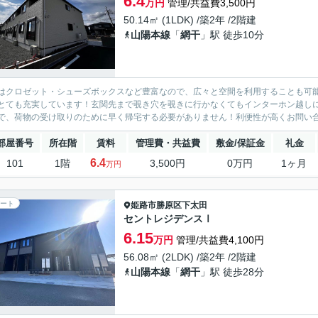
6.4
万円
管理/共益費3,500円
50.14㎡ (1LDK) /築2年 /2階建
山陽本線
「
網干
」駅 徒歩10分
はクロゼット・シューズボックスなど豊富なので、広々と空間を利用することも可
とても充実しています！玄関先まで覗き穴を覗きに行かなくてもインターホン越し
で、荷物の受け取りのために早く帰宅する必要がありません！利便性が高くお問い合
部屋番号
所在階
賃料
管理費・共益費
敷金/保証金
礼金
6.4
101
1階
3,500円
0万円
1ヶ月
万円
ート
姫路市
勝原区下太田
セントレジデンスⅠ
6.15
万円
管理/共益費4,100円
56.08㎡ (2LDK) /築2年 /2階建
山陽本線
「
網干
」駅 徒歩28分