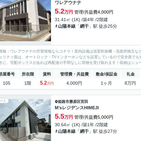
ワレアウナテ
5.2
万円
管理/共益費4,000円
31.41㎡ (1K) /築4年 /2階建
山陽本線
「
網干
」駅 徒歩25分
情報：ワレアウナテの空室情報ならコチラ！室内設備は浴室乾燥機・洗面所独立な
ュリティ面は、オートロック・TVインターホンなどを設置しているので安全面でも
きに、宅配ボックスがあれば再配達の手間なしに荷物を受け取れます！収納はシュー
部屋番号
所在階
賃料
管理費・共益費
敷金/保証金
礼金
5.2
105
1階
4,000円
1ヶ月
8万円
万円
ート
姫路市
勝原区宮田
M’sレジデンスHIMEJI
5.5
万円
管理/共益費5,000円
30.64㎡ (1K) /築1年 /2階建
山陽本線
「
網干
」駅 徒歩27分