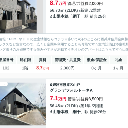
8.7
万円
管理/共益費2,000円
56.73㎡ (2LDK) /新築 /2階建
山陽本線
「
網干
」駅 徒歩25分
情報：Pure RyujuⅡの空室情報ならコチラ☆歩いて4分のところに西兵庫信用
ックスなど豊富なので、広々と空間を利用することも可能です☆室内設備は浴室乾
ング張りのお部屋です☆住みやすさが満載でイチオシのアパートはこちらです☆山陽本
部屋番号
所在階
賃料
管理費・共益費
敷金/保証金
礼金
8.7
102
1階
2,000円
0ヶ月
1ヶ月
万円
ート
姫路市
勝原区山戸
グランデフォルトーネA
7.1
万円
管理/共益費3,500円
56.48㎡ (2LDK) /築1年 /2階建
山陽本線
「
網干
」駅 徒歩26分