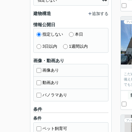
建物構造
追加する
アパ
情報公開日
指定しない
本日
3日以内
1週間以内
画像・動画あり
画像あり
こだ
備え
動画あり
でも
パノラマあり
条件
条件
アパ
ペット飼育可