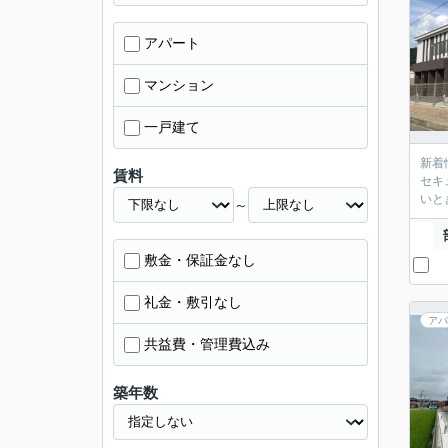
アパート
マンション
一戸建て
新着
賃料
セキ
いと
～
敷金・保証金なし
礼金・敷引なし
アパ
共益費・管理費込み
築年数