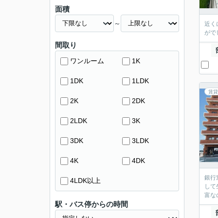
面積
～
近く
がでし
間取り
ワンルーム
1K
1DK
1LDK
賃貸
2K
2DK
2LDK
3K
3DK
3LDK
4K
4DK
銀行
4LDK以上
して
富な
駅・バス停からの時間