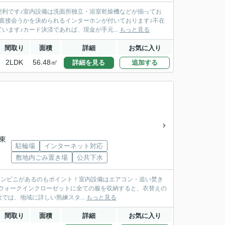
便利です♪室内設備は洗面所独立・浴室乾燥機などが揃ってお
直接会うかを決められるインターホンが付いております♪不在
ます♪カード決済であれば、現金が手元...
もっと見る
間取り
面積
詳細
お気に入り
2LDK
56.48㎡
詳細を見る
追加する
「東
駐輪場
インターネット対応
敷地内ごみ置き場
公共下水
場にコンビニがあるのもポイント！室内設備はエアコン・追い焚き
！ウォークインクローゼットに全ての服を収納すると、衣替えの
は、地域に詳しい熟練スタ...
もっと見る
間取り
面積
詳細
お気に入り