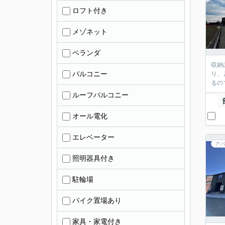
ロフト付き
メゾネット
ベランダ
収納
バルコニー
り、
るの
ルーフバルコニー
オール電化
エレベーター
アパ
照明器具付き
駐輪場
バイク置場あり
家具・家電付き