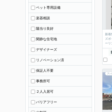
ペット専用設備
楽器相談
陽当り良好
新着
閑静な住宅地
ズボ
ーリ
デザイナーズ
リノベーション済
保証人不要
アパ
事務所可
２人入居可
バリアフリー