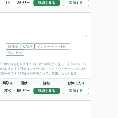
1K
26.65㎡
詳細を見る
追加する
駐輪場
CATV
インターネット対応
公共下水
網干和久店もあります！来訪者の確認ができる、安心のTVイン
台があります！収納はシューズボックス・ウォークインクロゼ
物件です！駐輪場が併設されている物...
もっと見る
間取り
面積
詳細
お気に入り
2DK
55.30㎡
詳細を見る
追加する