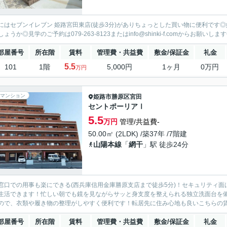
にはセブンイレブン 姫路宮田東店(徒歩3分)がありちょっとした買い物に便利です
ょうか◎見学のご予約は079-263-8123またはinfo@shinki-f.comからお願いしま
部屋番号
所在階
賃料
管理費・共益費
敷金/保証金
礼金
5.5
101
1階
5,000円
1ヶ月
0万円
万円
マンション
姫路市
勝原区宮田
セントポーリアⅠ
5.5
万円
管理/共益費-
50.00㎡ (2LDK) /築37年 /7階建
山陽本線
「
網干
」駅 徒歩24分
窓口での用事も楽にできる(西兵庫信用金庫勝原支店まで徒歩5分)！セキュリティ面
生活できます！忙しい朝でも鏡を見ながらサッと身支度を整えられる独立洗面台を
ので、衣類や履き物の整理がしやすく便利です！転居先に住み心地も良いこちらの賃貸
部屋番号
所在階
賃料
管理費・共益費
敷金/保証金
礼金