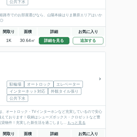
公共下水
◎姫路市でのお部屋選びなら、山陽本線はりま勝原エリアはいか
す◎
間取り
面積
詳細
お気に入り
1K
30.64㎡
詳細を見る
追加する
駐輪場
オートロック
エレベーター
インターネット対応
外観タイル張り
公共下水
は、オートロック・TVインターホンなど充実しているので安心
備えております！収納はシューズボックス・クロゼットなど豊
物件！充実した新生活を過ごしまし...
もっと見る
間取り
面積
詳細
お気に入り