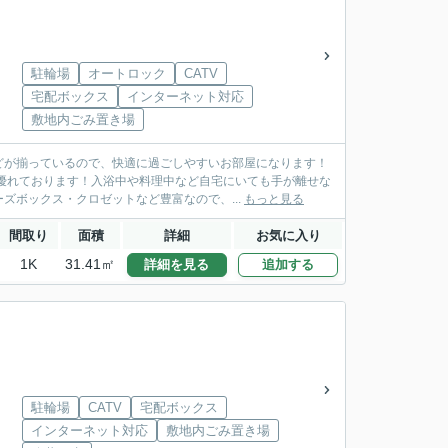
駐輪場
オートロック
CATV
宅配ボックス
インターネット対応
敷地内ごみ置き場
どが揃っているので、快適に過ごしやすいお部屋になります！
優れております！入浴中や料理中など自宅にいても手が離せな
ズボックス・クロゼットなど豊富なので、...
もっと見る
間取り
面積
詳細
お気に入り
1K
31.41㎡
詳細を見る
追加する
駐輪場
CATV
宅配ボックス
インターネット対応
敷地内ごみ置き場