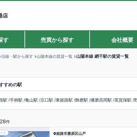
探す
売買から探す
会社概要
山陽本線 網干駅の賃貸一覧
沿線・駅から探す
山陽本線の賃貸一覧
すすめの駅
路駅
/
手柄駅
/
亀山駅
/
京口駅
/
東姫路駅
/
飾磨駅
/
播磨高岡駅
/
英賀保駅
/
28
件
ート
姫路市
勝原区山戸