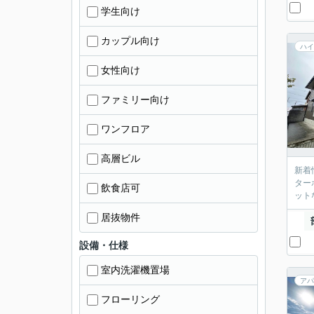
学生向け
カップル向け
ハイ
女性向け
ファミリー向け
ワンフロア
高層ビル
新着
ター
飲食店可
ット
居抜物件
設備・仕様
室内洗濯機置場
アパ
フローリング