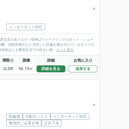
インターネット対応
金庫勝原支店があります☆収納はウォークインクロゼット・シュー
燥機・洗面所独立など充実した設備を備え付けています☆フロ
線はりま勝原近辺での住まい探...
もっと見る
間取り
面積
詳細
お気に入り
2LDK
56.73㎡
詳細を見る
追加する
駐輪場
宅配ボックス
インターネット対応
敷地内ごみ置き場
公共下水