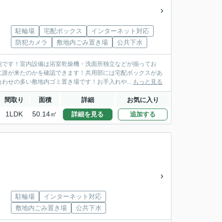
駐輪場
宅配ボックス
インターネット対応
防犯カメラ
敷地内ごみ置き場
公共下水
能です！室内設備は浴室乾燥機・洗面所独立などが揃ってお
に誰が来たのかを確認できます！共用部には宅配ボックスがあ
わせの多い敷地内ゴミ置き場です！お手入れや...
もっと見る
間取り
面積
詳細
お気に入り
1LDK
50.14㎡
詳細を見る
追加する
駐輪場
インターネット対応
敷地内ごみ置き場
公共下水