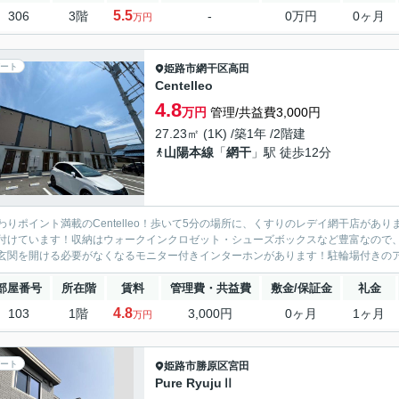
5.5
306
3階
-
0万円
0ヶ月
万円
ート
姫路市
網干区高田
Centelleo
4.8
万円
管理/共益費3,000円
27.23㎡ (1K) /築1年 /2階建
山陽本線
「
網干
」駅 徒歩12分
わりポイント満載のCentelleo！歩いて5分の場所に、くすりのレデイ網干店が
付けています！収納はウォークインクロゼット・シューズボックスなど豊富なので
玄関を開ける必要がなくなるモニター付きインターホンがあります！駐輪場付きのアパ
部屋番号
所在階
賃料
管理費・共益費
敷金/保証金
礼金
4.8
103
1階
3,000円
0ヶ月
1ヶ月
万円
ート
姫路市
勝原区宮田
Pure RyujuⅡ