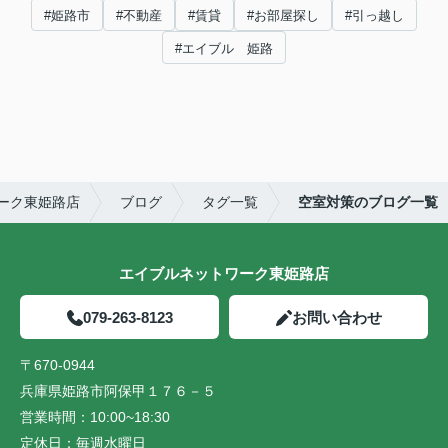
#姫路市
#不動産
#賃貸
#お部屋探し
#引っ越し
#エイブル 姫路
ーク東姫路店
ブログ
タグ一覧
空室対策のブログ一覧
エイブルネットワーク東姫路店
079-263-8123
お問い合わせ
〒670-0944
兵庫県姫路市阿保甲１７６－５
営業時間：
10:00~18:30
定休日：
毎週水曜日