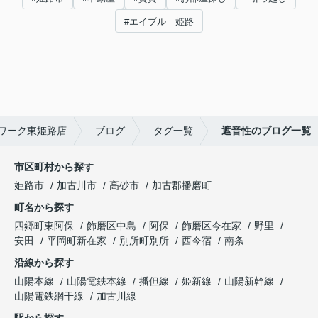
#エイブル 姫路
ワーク東姫路店
ブログ
タグ一覧
遮音性のブログ一覧
市区町村から探す
姫路市
加古川市
高砂市
加古郡播磨町
町名から探す
四郷町東阿保
飾磨区中島
阿保
飾磨区今在家
野里
安田
平岡町新在家
別所町別所
西今宿
南条
沿線から探す
山陽本線
山陽電鉄本線
播但線
姫新線
山陽新幹線
山陽電鉄網干線
加古川線
駅から探す