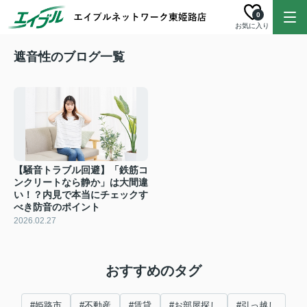
0
お気に入り
遮音性のブログ一覧
【騒音トラブル回避】「鉄筋コ
ンクリートなら静か」は大間違
い！？内見で本当にチェックす
べき防音のポイント
2026.02.27
おすすめのタグ
#姫路市
#不動産
#賃貸
#お部屋探し
#引っ越し