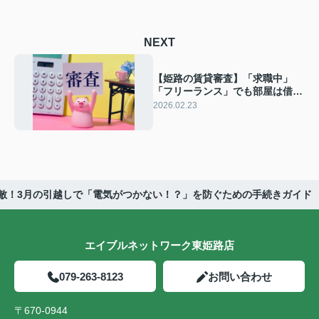
NEXT
【姫路の賃貸審査】「求職中」
「フリーランス」でも部屋は借り
られる？入居審査の不安を解消す
2026.02.23
るプロの知恵
敵！3月の引越しで「電気がつかない！？」を防ぐための手続きガイド
エイブルネットワーク東姫路店
079-263-8123
お問い合わせ
〒670-0944