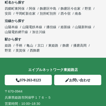
町名から探す
四郷町東阿保
阿保
飾磨区中島
飾磨区今在家
野里
安田
平岡町新在家
別所町別所
西今宿
南条
沿線から探す
山陽本線
山陽電鉄本線
播但線
姫新線
山陽新幹線
山陽電鉄網干線
加古川線
駅から探す
姫路
手柄
亀山
京口
東姫路
飾磨
播磨高岡
野里
英賀保
西飾磨
エイブルネットワーク東姫路店
079-263-8123
お問い合わせ
〒670-0944
兵庫県姫路市阿保甲１７６－５
営業時間：
10:00~18:30