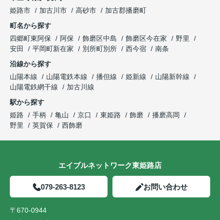
姫路市
加古川市
高砂市
加古郡播磨町
町名から探す
四郷町東阿保
阿保
飾磨区中島
飾磨区今在家
野里
安田
平岡町新在家
別所町別所
西今宿
南条
沿線から探す
山陽本線
山陽電鉄本線
播但線
姫新線
山陽新幹線
山陽電鉄網干線
加古川線
駅から探す
姫路
手柄
亀山
京口
東姫路
飾磨
播磨高岡
野里
英賀保
西飾磨
エイブルネットワーク東姫路店
079-263-8123
お問い合わせ
〒670-0944