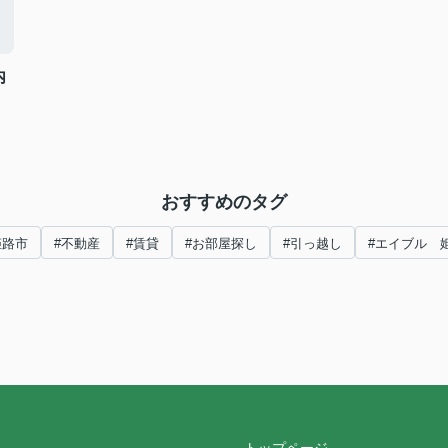
内
おすすめのタグ
姫路市
#不動産
#賃貸
#お部屋探し
#引っ越し
#エイブル 