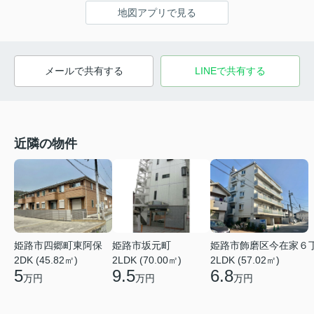
地図アプリで見る
メールで共有する
LINEで共有する
近隣の物件
姫路市四郷町東阿保
姫路市坂元町
姫路市飾磨区今在家６
2DK (45.82㎡)
2LDK (70.00㎡)
2LDK (57.02㎡)
5
9.5
6.8
万円
万円
万円