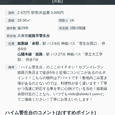
【外観】
2.9万円 管理/共益費 3,000円
賃料
20.00㎡
1K
面積
間取り
築29年
2階/2階建
築年数
所在階
兵庫県
姫路市
菅生台
所在地
姫新線
「
余部
」駅 バス6分 神姫バス「菅生台西口」 停
交通
歩6分
山陽本線
「
姫路
」駅 バス27分 神姫バス「県立大工学
部」 停歩7分
「ハイム菅生台」のここがイチオシ！セブンイレブン
備考
姫路六角店まで徒歩5分と近場にコンビニがあるのもポ
イント！こちらの物件はアパートです！敷地内ごみ置き
場があるのとないのでは、利便性が全く違います！丁寧
かつ迅速に対応する事を常に心掛けている当社！姫新線
余部付近のことなら、いつでも<info@shinki-f.com>に
てご連絡ください！丁寧にお答えいたします！
ハイム菅生台のコメント(おすすめポイント)