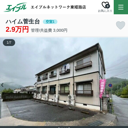
0
お気に入り
ハイム菅生台
空室1
2.9万円
管理/共益費 3,000円
1
/
7