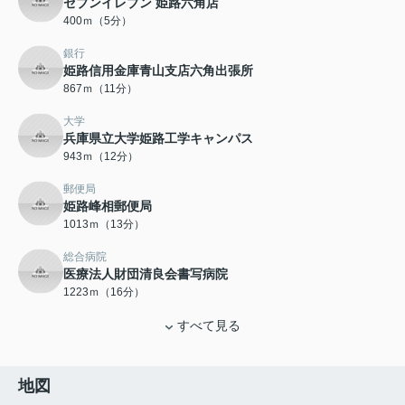
セブンイレブン 姫路六角店
400ｍ（5分）
銀行
姫路信用金庫青山支店六角出張所
867ｍ（11分）
大学
兵庫県立大学姫路工学キャンパス
943ｍ（12分）
郵便局
姫路峰相郵便局
1013ｍ（13分）
総合病院
医療法人財団清良会書写病院
1223ｍ（16分）
すべて見る
地図