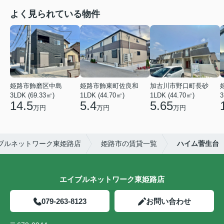
よく見られている物件
姫路市飾磨区中島
姫路市飾東町佐良和
加古川市野口町長砂
3LDK (69.33㎡)
1LDK (44.70㎡)
1LDK (44.70㎡)
3
14.5
5.4
5.65
万円
万円
万円
ブルネットワーク東姫路店
姫路市の賃貸一覧
ハイム菅生台
エイブルネットワーク東姫路店
079-263-8123
お問い合わせ