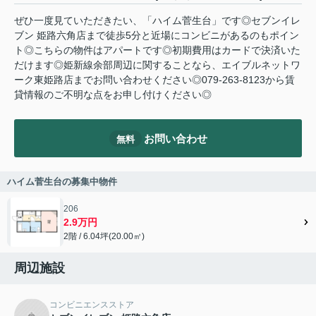
ぜひ一度見ていただきたい、「ハイム菅生台」です◎セブンイレ
ブン 姫路六角店まで徒歩5分と近場にコンビニがあるのもポイン
ト◎こちらの物件はアパートです◎初期費用はカードで決済いた
だけます◎姫新線余部周辺に関することなら、エイブルネットワ
ーク東姫路店までお問い合わせください◎079-263-8123から賃
貸情報のご不明な点をお申し付けください◎
お問い合わせ
無料
ハイム菅生台の募集中物件
206
2.9万円
2階 / 6.04坪(20.00㎡)
周辺施設
コンビニエンスストア