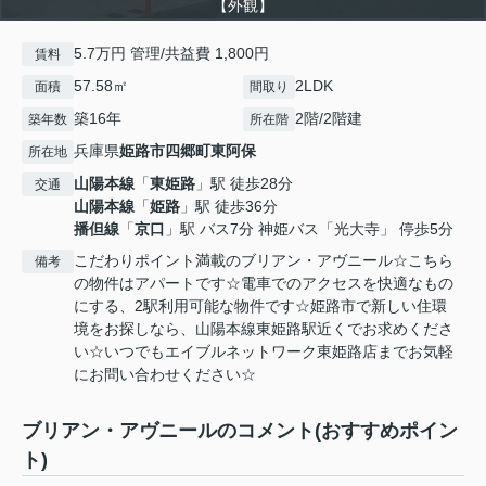
【外観】
5.7万円 管理/共益費 1,800円
賃料
57.58㎡
2LDK
面積
間取り
築16年
2階/2階建
築年数
所在階
兵庫県
姫路市
四郷町東阿保
所在地
山陽本線
「
東姫路
」駅 徒歩28分
交通
山陽本線
「
姫路
」駅 徒歩36分
播但線
「
京口
」駅 バス7分 神姫バス「光大寺」 停歩5分
こだわりポイント満載のブリアン・アヴニール☆こちら
備考
の物件はアパートです☆電車でのアクセスを快適なもの
にする、2駅利用可能な物件です☆姫路市で新しい住環
境をお探しなら、山陽本線東姫路駅近くでお求めくださ
い☆いつでもエイブルネットワーク東姫路店までお気軽
にお問い合わせください☆
ブリアン・アヴニールのコメント(おすすめポイン
ト)