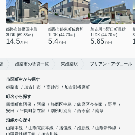
姫路市飾磨区中島
姫路市飾東町佐良和
加古川市野口町長砂
3LDK (69.33㎡)
1LDK (44.70㎡)
1LDK (44.70㎡)
3
14.5
5.4
5.65
万円
万円
万円
店
姫路市の賃貸一覧
東姫路駅
ブリアン・アヴニール
市区町村から探す
姫路市
加古川市
高砂市
加古郡播磨町
町名から探す
四郷町東阿保
阿保
飾磨区中島
飾磨区今在家
野里
安田
平岡町新在家
別所町別所
西今宿
南条
沿線から探す
山陽本線
山陽電鉄本線
播但線
姫新線
山陽新幹線
山陽電鉄網干線
加古川線