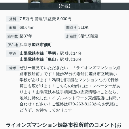
【外観】
7.5万円 管理/共益費 8,000円
賃料
69.64㎡
3LDK
面積
間取り
築37年
5階/15階建
築年数
所在階
兵庫県
姫路市
佃町
所在地
山陽電鉄本線
「
手柄
」駅 徒歩14分
交通
山陽電鉄本線
「
亀山
」駅 徒歩16分
ぜひ一度見ていただきたい、「ライオンズマンション姫
備考
路市役所前」です！徒歩26分の場所に姫路市立城陽小
学校があります！2駅利用可能なマンションなので行動
範囲も広がります！こちらの物件にはエレベーターがあ
ります！山陽電鉄本線手柄周辺の賃貸情報のことなら、
地域に特化したエイブルネットワーク東姫路店にお問い
合わせください！ご連絡は079-263-8123からお気軽に
どうぞ、お待ちしております！
ライオンズマンション姫路市役所前のコメント(お