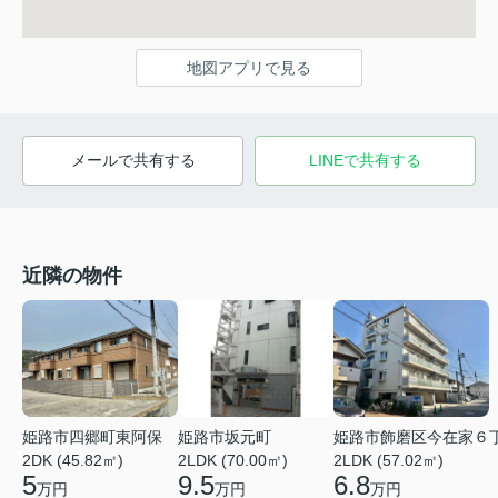
地図アプリで見る
メールで共有する
LINEで共有する
近隣の物件
姫路市四郷町東阿保
姫路市坂元町
姫路市飾磨区今在家６
2DK (45.82㎡)
2LDK (70.00㎡)
2LDK (57.02㎡)
5
9.5
6.8
万円
万円
万円