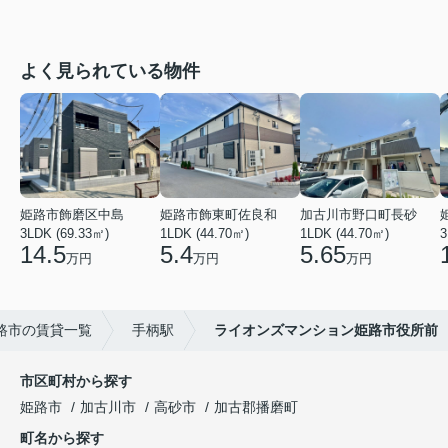
よく見られている物件
姫路市飾磨区中島
姫路市飾東町佐良和
加古川市野口町長砂
3LDK (69.33㎡)
1LDK (44.70㎡)
1LDK (44.70㎡)
3
14.5
5.4
5.65
万円
万円
万円
路市の賃貸一覧
手柄駅
ライオンズマンション姫路市役所前
市区町村から探す
姫路市
加古川市
高砂市
加古郡播磨町
町名から探す