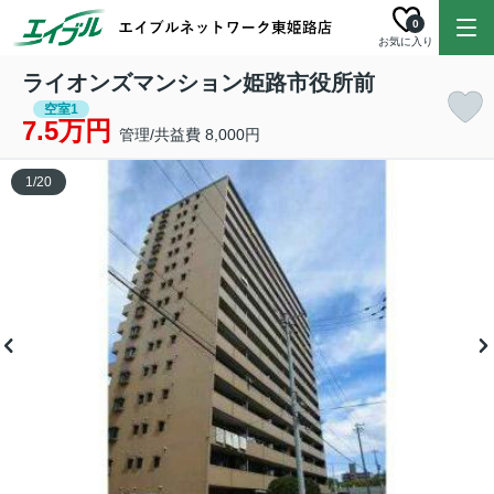
0
お気に入り
ライオンズマンション姫路市役所前
空室1
7.5万円
管理/共益費 8,000円
1
/
20