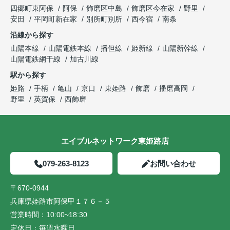
四郷町東阿保
阿保
飾磨区中島
飾磨区今在家
野里
安田
平岡町新在家
別所町別所
西今宿
南条
沿線から探す
山陽本線
山陽電鉄本線
播但線
姫新線
山陽新幹線
山陽電鉄網干線
加古川線
駅から探す
姫路
手柄
亀山
京口
東姫路
飾磨
播磨高岡
野里
英賀保
西飾磨
エイブルネットワーク東姫路店
079-263-8123
お問い合わせ
〒670-0944
兵庫県姫路市阿保甲１７６－５
営業時間：
10:00~18:30
定休日：
毎週水曜日