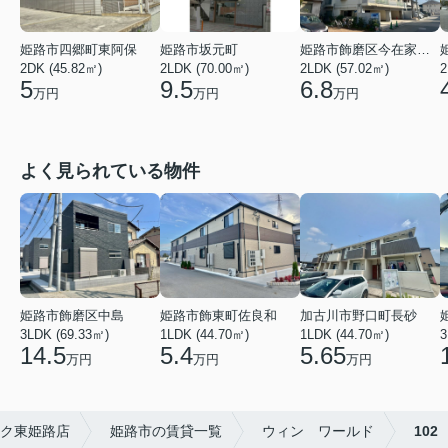
姫路市四郷町東阿保
姫路市坂元町
姫路市飾磨区今在家６丁目
2DK (45.82㎡)
2LDK (70.00㎡)
2LDK (57.02㎡)
2
5
9.5
6.8
万円
万円
万円
よく見られている物件
姫路市飾磨区中島
姫路市飾東町佐良和
加古川市野口町長砂
3LDK (69.33㎡)
1LDK (44.70㎡)
1LDK (44.70㎡)
3
14.5
5.4
5.65
万円
万円
万円
ク東姫路店
姫路市の賃貸一覧
ウィン ワールド
102