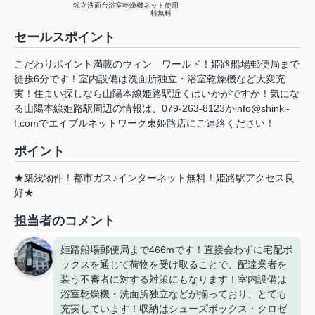
独立洗面台
浴室乾燥機
ネット使用
料無料
セールスポイント
こだわりポイント満載のウィン ワールド！姫路船場郵便局まで
徒歩6分です！室内設備は洗面所独立・浴室乾燥機など大変充
実！住まい探しなら山陽本線姫路駅近くはいかがですか！気にな
る山陽本線姫路駅周辺の情報は、079-263-8123かinfo@shinki-
f.comでエイブルネットワーク東姫路店にご連絡ください！
ポイント
★築浅物件！都市ガス♪インターネット無料！姫路駅アクセス良
好★
担当者のコメント
姫路船場郵便局まで466mです！直接会わずに宅配ボ
ックスを通じて荷物を受け取ることで、配達業者を
装う不審者に対する対策にもなります！室内設備は
浴室乾燥機・洗面所独立などが揃っており、とても
充実しています！収納はシューズボックス・クロゼ