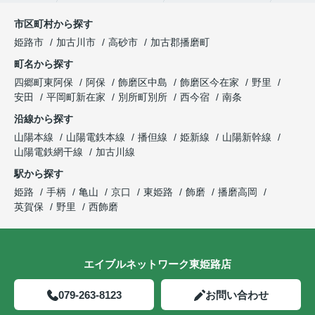
市区町村から探す
姫路市
加古川市
高砂市
加古郡播磨町
町名から探す
四郷町東阿保
阿保
飾磨区中島
飾磨区今在家
野里
安田
平岡町新在家
別所町別所
西今宿
南条
沿線から探す
山陽本線
山陽電鉄本線
播但線
姫新線
山陽新幹線
山陽電鉄網干線
加古川線
駅から探す
姫路
手柄
亀山
京口
東姫路
飾磨
播磨高岡
英賀保
野里
西飾磨
エイブルネットワーク東姫路店
079-263-8123
お問い合わせ