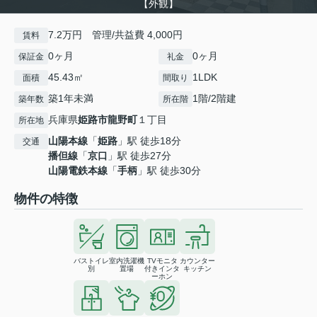
【外観】
7.2万円 管理/共益費 4,000円
賃料
0ヶ月
0ヶ月
保証金
礼金
45.43㎡
1LDK
面積
間取り
築1年未満
1階/2階建
築年数
所在階
兵庫県
姫路市
龍野町
１丁目
所在地
山陽本線
「
姫路
」駅 徒歩18分
交通
播但線
「
京口
」駅 徒歩27分
山陽電鉄本線
「
手柄
」駅 徒歩30分
物件の特徴
バストイレ
室内洗濯機
TVモニタ
カウンター
別
置場
付きインタ
キッチン
ーホン