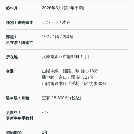
2026年3月(築1年未満)
築年月
アパート / 木造
種別 / 建物構造
102 / 1階 / 2階建
部屋 /
所在階 / 階建て
兵庫県
姫路市
龍野町
１丁目
所在地
山陽本線
「
姫路
」駅 徒歩18分
交通
播但線
「
京口
」駅 徒歩27分
山陽電鉄本線
「
手柄
」駅 徒歩30分
空有 / 8,800円 (税込)
駐車場 / 月額
- / -
更新料 /
更新事務手数料
2年
契約期間