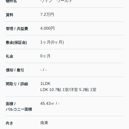
ウィン ワールド
物件名
7.2万円
賃料
4,000円
管理 / 共益費
1ヶ月(0ヶ月)
敷金(保証金)
0ヶ月
礼金
- / -
償却 / 敷引
1LDK
間取り / 詳細
LDK 10.7帖 1室
/
洋室 5.2帖 1室
45.43㎡ / -
面積 /
バルコニー面積
南東
向き