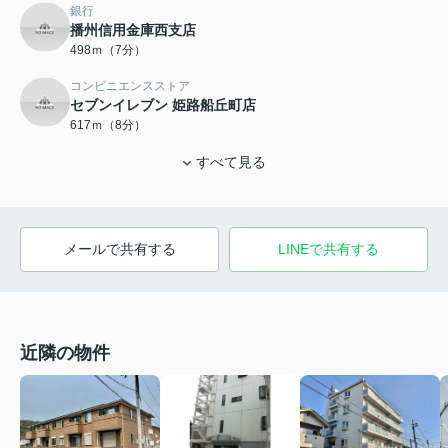
銀行
播州信用金庫西支店
498ｍ（7分）
コンビニエンスストア
セブンイレブン 姫路船丘町店
617ｍ（8分）
すべて見る
メールで共有する
LINEで共有する
近隣の物件