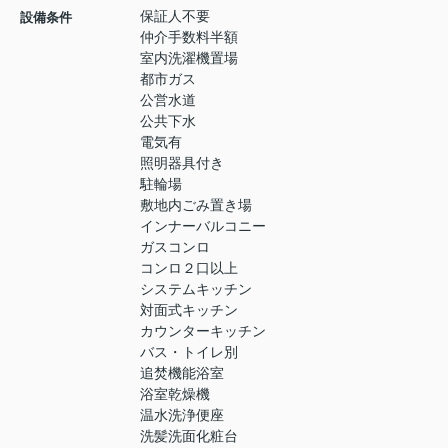
保証人不要
設備条件
仲介手数料半額
室内洗濯機置場
都市ガス
公営水道
公共下水
電気有
照明器具付き
駐輪場
敷地内ごみ置き場
インナーバルコニー
ガスコンロ
コンロ２口以上
システムキッチン
対面式キッチン
カウンターキッチン
バス・トイレ別
追焚機能浴室
浴室乾燥機
温水洗浄便座
洗髪洗面化粧台