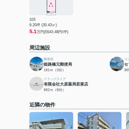
103
9.20坪 (30.43㎡)
5.1
万円(5543.48円/坪)
周辺施設
郵便局
コ
姫路橋元郵便局
セ
161ｍ（3分）
3
ドラッグストア
有限会社大原薬局若菜店
662ｍ（9分）
近隣の物件