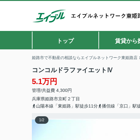
トップ
賃貸から
姫路市で不動産の相談ならエイブルネットワーク東姫路店
コンコルドラファイエットⅣ
5.1万円
管理/共益費 4,300円
兵庫県
姫路市
京町
２丁目
山陽本線「東姫路」駅徒歩11分
播但線「京口」駅徒
1
/
2