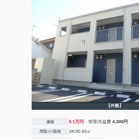
【外観】
5.1万円
管理/共益費
4,300円
価格
1K/30.43㎡
間取り/面積