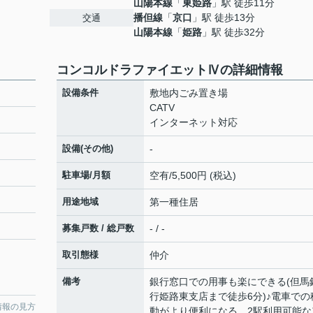
山陽本線
「
東姫路
」駅 徒歩11分
播但線
「
京口
」駅 徒歩13分
交通
山陽本線
「
姫路
」駅 徒歩32分
コンコルドラファイエットⅣの詳細情報
設備条件
敷地内ごみ置き場
CATV
インターネット対応
設備(その他)
-
駐車場/月額
空有/5,500円 (税込)
用途地域
第一種住居
募集戸数 / 総戸数
- / -
取引態様
仲介
備考
銀行窓口での用事も楽にできる(但馬
行姫路東支店まで徒歩6分)♪電車での
情報の見方
動がより便利になる、2駅利用可能な