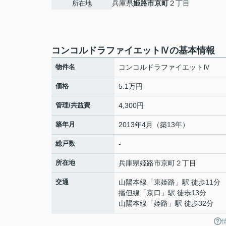
兵庫県
姫路市
京町
２丁目
所在地
コンコルドラファイエットⅣの基本情報
物件名
コンコルドラファイエットⅣ
価格
5.1万円
管理/共益費
4,300円
築年月
2013年4月（築13年）
総戸数
-
所在地
兵庫県
姫路市
京町
２丁目
交通
山陽本線
「
東姫路
」駅 徒歩11分
播但線
「
京口
」駅 徒歩13分
山陽本線
「
姫路
」駅 徒歩32分