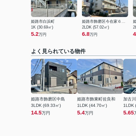
姫路市白浜町
姫路市飾磨区今在家６丁目
1K (30.69㎡)
2LDK (57.02㎡)
2
5.2
6.8
4
万円
万円
よく見られている物件
姫路市飾磨区中島
姫路市飾東町佐良和
加古川
3LDK (69.33㎡)
1LDK (44.70㎡)
1LDK 
14.5
5.4
5.65
万円
万円