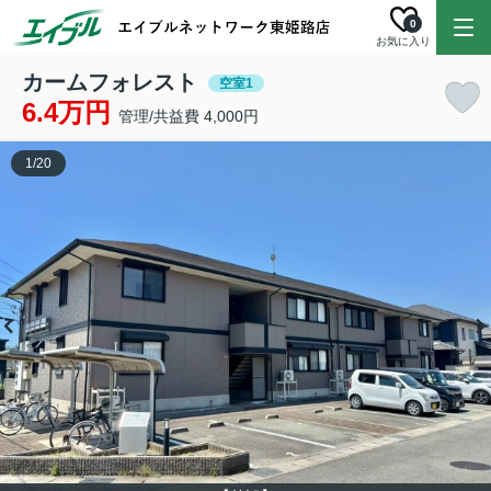
0
お気に入り
カームフォレスト
空室1
6.4万円
管理/共益費 4,000円
1
/
20