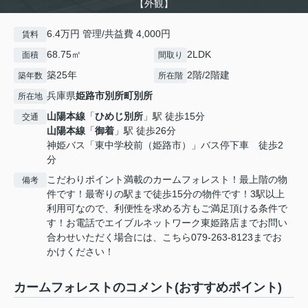
【外観】
6.4万円 管理/共益費 4,000円
賃料
68.75㎡
2LDK
面積
間取り
築25年
2階/2階建
築年数
所在階
兵庫県
姫路市
別所町別所
所在地
山陽本線
「
ひめじ別所
」駅 徒歩15分
交通
山陽本線
「
御着
」駅 徒歩26分
神姫バス「東中学校前（姫路市）」バス停下車 徒歩2
分
こだわりポイント満載のカームフォレスト！最上階の物
備考
件です！最寄りの駅まで徒歩15分の物件です！3駅以上
利用可なので、利便性を求める方もご満足頂ける条件で
す！お電話でエイブルネットワーク東姫路店までお問い
合わせいただく場合には、こちら079-263-8123までお
かけください！
カームフォレストのコメント(おすすめポイント)