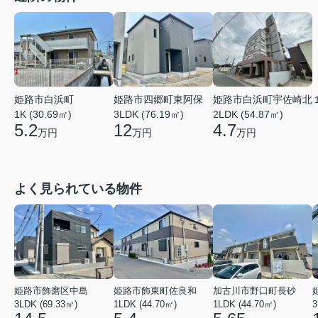
姫路市白浜町
姫路市四郷町東阿保
姫路市白浜町宇佐崎北
1K (30.69㎡)
3LDK (76.19㎡)
2LDK (54.87㎡)
5.2
12
4.7
万円
万円
万円
よく見られている物件
姫路市飾磨区中島
姫路市飾東町佐良和
加古川市野口町長砂
3LDK (69.33㎡)
1LDK (44.70㎡)
1LDK (44.70㎡)
3