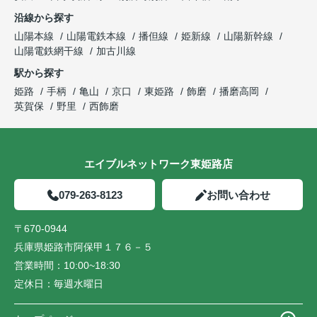
沿線から探す
山陽本線
山陽電鉄本線
播但線
姫新線
山陽新幹線
山陽電鉄網干線
加古川線
駅から探す
姫路
手柄
亀山
京口
東姫路
飾磨
播磨高岡
英賀保
野里
西飾磨
エイブルネットワーク東姫路店
079-263-8123
お問い合わせ
〒670-0944
兵庫県姫路市阿保甲１７６－５
営業時間：
10:00~18:30
定休日：
毎週水曜日