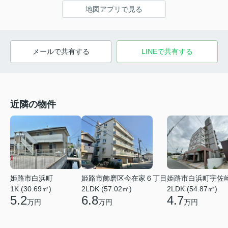
地図アプリで見る
メールで共有する
LINEで共有する
近隣の物件
姫路市白浜町
姫路市飾磨区今在家６丁目
姫路市白浜町宇佐
1K (30.69㎡)
2LDK (57.02㎡)
2LDK (54.87㎡)
5.2
6.8
4.7
万円
万円
万円