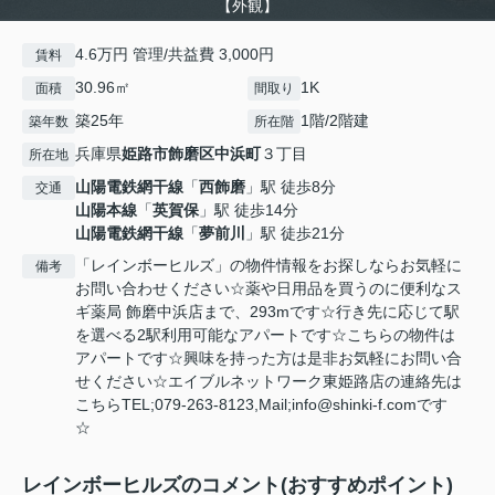
【外観】
4.6万円 管理/共益費 3,000円
賃料
30.96㎡
1K
面積
間取り
築25年
1階/2階建
築年数
所在階
兵庫県
姫路市
飾磨区中浜町
３丁目
所在地
山陽電鉄網干線
「
西飾磨
」駅 徒歩8分
交通
山陽本線
「
英賀保
」駅 徒歩14分
山陽電鉄網干線
「
夢前川
」駅 徒歩21分
「レインボーヒルズ」の物件情報をお探しならお気軽に
備考
お問い合わせください☆薬や日用品を買うのに便利なス
ギ薬局 飾磨中浜店まで、293mです☆行き先に応じて駅
を選べる2駅利用可能なアパートです☆こちらの物件は
アパートです☆興味を持った方は是非お気軽にお問い合
せください☆エイブルネットワーク東姫路店の連絡先は
こちらTEL;079-263-8123,Mail;info@shinki-f.comです
☆
レインボーヒルズのコメント(おすすめポイント)