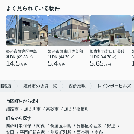
よく見られている物件
姫路市飾磨区中島
姫路市飾東町佐良和
加古川市野口町長砂
3LDK (69.33㎡)
1LDK (44.70㎡)
1LDK (44.70㎡)
3
14.5
5.4
5.65
万円
万円
万円
姫路店
姫路市の賃貸一覧
西飾磨駅
レインボーヒルズ
市区町村から探す
姫路市
加古川市
高砂市
加古郡播磨町
町名から探す
四郷町東阿保
阿保
飾磨区中島
飾磨区今在家
野里
安田
平岡町新在家
別所町別所
西今宿
南条