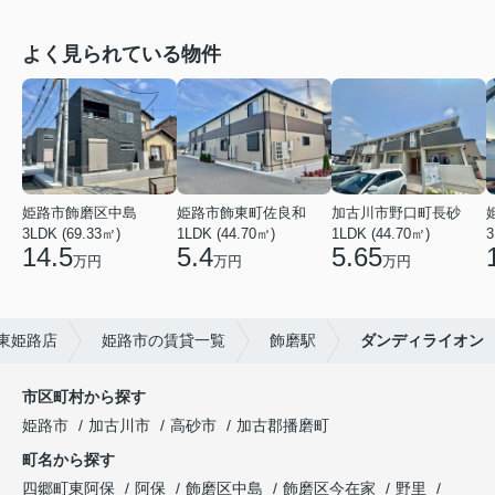
よく見られている物件
姫路市飾磨区中島
姫路市飾東町佐良和
加古川市野口町長砂
3LDK (69.33㎡)
1LDK (44.70㎡)
1LDK (44.70㎡)
3
14.5
5.4
5.65
万円
万円
万円
東姫路店
姫路市の賃貸一覧
飾磨駅
ダンディライオン
市区町村から探す
姫路市
加古川市
高砂市
加古郡播磨町
町名から探す
四郷町東阿保
阿保
飾磨区中島
飾磨区今在家
野里