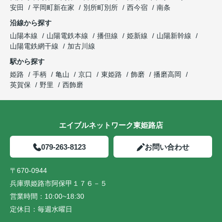
安田
平岡町新在家
別所町別所
西今宿
南条
沿線から探す
山陽本線
山陽電鉄本線
播但線
姫新線
山陽新幹線
山陽電鉄網干線
加古川線
駅から探す
姫路
手柄
亀山
京口
東姫路
飾磨
播磨高岡
英賀保
野里
西飾磨
エイブルネットワーク東姫路店
079-263-8123
お問い合わせ
〒670-0944
兵庫県姫路市阿保甲１７６－５
営業時間：
10:00~18:30
定休日：
毎週水曜日