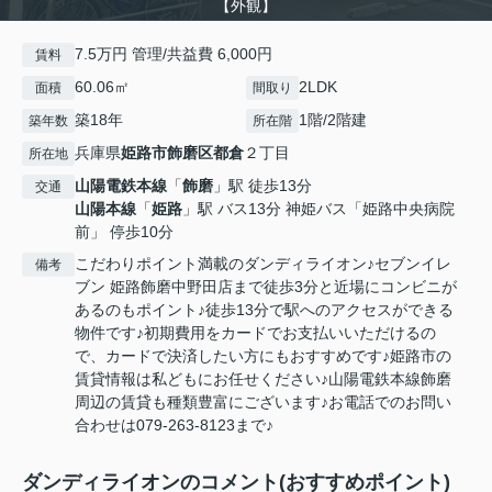
【外観】
7.5万円 管理/共益費 6,000円
賃料
60.06㎡
2LDK
面積
間取り
築18年
1階/2階建
築年数
所在階
兵庫県
姫路市
飾磨区都倉
２丁目
所在地
山陽電鉄本線
「
飾磨
」駅 徒歩13分
交通
山陽本線
「
姫路
」駅 バス13分 神姫バス「姫路中央病院
前」 停歩10分
こだわりポイント満載のダンディライオン♪セブンイレ
備考
ブン 姫路飾磨中野田店まで徒歩3分と近場にコンビニが
あるのもポイント♪徒歩13分で駅へのアクセスができる
物件です♪初期費用をカードでお支払いいただけるの
で、カードで決済したい方にもおすすめです♪姫路市の
賃貸情報は私どもにお任せください♪山陽電鉄本線飾磨
周辺の賃貸も種類豊富にございます♪お電話でのお問い
合わせは079-263-8123まで♪
ダンディライオンのコメント(おすすめポイント)