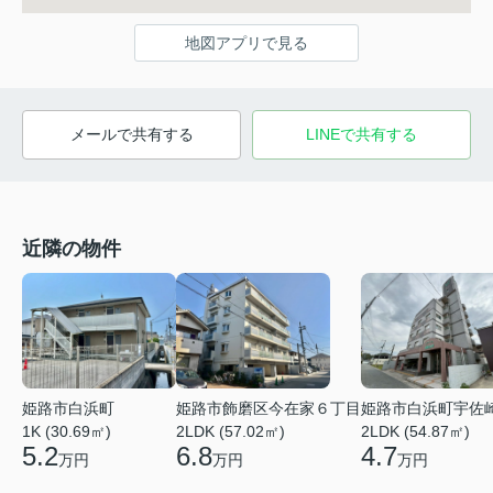
地図アプリで見る
メールで共有する
LINEで共有する
近隣の物件
姫路市白浜町
姫路市飾磨区今在家６丁目
姫路市白浜町宇佐
1K (30.69㎡)
2LDK (57.02㎡)
2LDK (54.87㎡)
5.2
6.8
4.7
万円
万円
万円