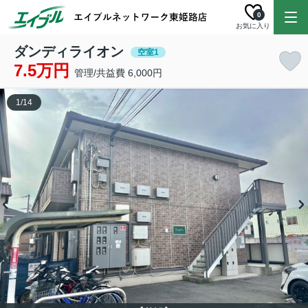
0
お気に入り
ダンディライオン
空室1
7.5万円
管理/共益費 6,000円
1
/
14