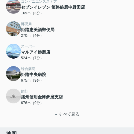
コンビニエンスストア
セブンイレブン 姫路飾磨中野田店
169ｍ（3分）
郵便局
姫路恵美酒郵便局
270ｍ（4分）
スーパー
マルアイ飾磨店
524ｍ（7分）
総合病院
姫路中央病院
675ｍ（9分）
銀行
播州信用金庫飾磨支店
676ｍ（9分）
すべて見る