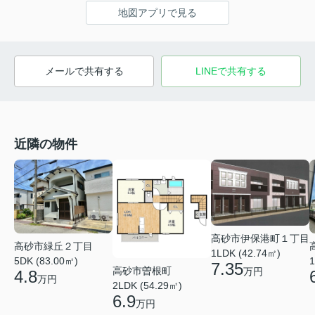
地図アプリで見る
メールで共有する
LINEで共有する
近隣の物件
高砂市伊保港町１丁目
高砂市緑丘２丁目
1LDK (42.74㎡)
5DK (83.00㎡)
1
7.35
高砂市曽根町
万円
4.8
万円
2LDK (54.29㎡)
6.9
万円