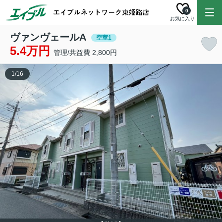
0
お気に入り
ヴァンヴェールA
空室1
5.4万円
管理/共益費 2,800円
1
/
16