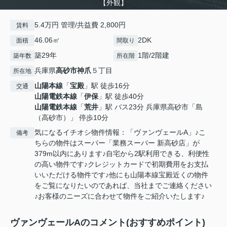
【外観】
5.4万円 管理/共益費 2,800円
賃料
46.06㎡
2DK
面積
間取り
築29年
1階/2階建
築年数
所在階
兵庫県
高砂市
神爪
５丁目
所在地
山陽本線
「
宝殿
」駅 徒歩16分
交通
山陽電鉄本線
「
伊保
」駅 徒歩40分
山陽電鉄本線
「
荒井
」駅 バス23分 兵庫県高砂市「島
（高砂市）」 停歩10分
気になるイチオシ物件情報：「ヴァンヴェールA」♪こ
備考
ちらの物件はスーパー「業務スーパー 新高砂店」が
379m以内にあります♪自宅から2駅利用できる、利便性
の高い物件です♪クレジットカードで初期費用をお支払
いいただける物件です♪他にも山陽本線宝殿近くの物件
をご覧になりたいのであれば、当社までご連絡ください
♪お客様のニーズに合わせて物件をご紹介いたします♪
ヴァンヴェールAのコメント(おすすめポイント)