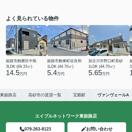
よく見られている物件
姫路市飾磨区中島
姫路市飾東町佐良和
加古川市野口町長砂
3LDK (69.33㎡)
1LDK (44.70㎡)
1LDK (44.70㎡)
3
14.5
5.4
5.65
万円
万円
万円
東姫路店
高砂市の賃貸一覧
宝殿駅
ヴァンヴェールA
エイブルネットワーク東姫路店
079-263-8123
お問い合わせ