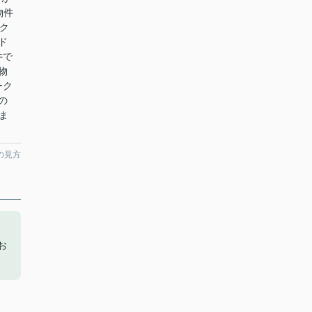
物件
ク
ド
件で
物
ーク
の
mま
の見方
お