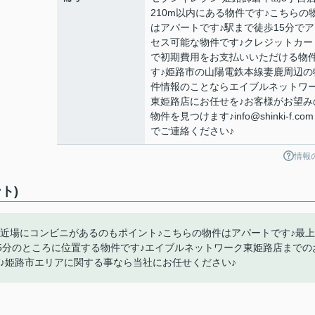
210m以内にある物件です♪こちらの
はアパートです♪駅まで徒歩15分でア
セス可能な物件です♪クレジットカー
で初期費用をお支払いいただける物
す♪姫路市の山陽電鉄本線妻鹿周辺の
件情報のことならエイブルネットワ
東姫路店にお任せを♪お客様がお望み
物件を見つけます♪info@shinki-f.co
でご連絡ください♪
情報
ト)
と近場にコンビニがあるのもポイント♪こちらの物件はアパートです♪最上
5分のところに位置する物件です♪エイブルネットワーク東姫路店までの
どうぞ♪姫路市エリアに関する事なら当社にお任せください♪