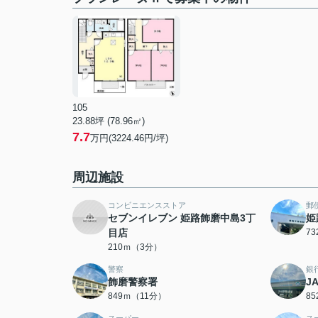
105
23.88坪 (78.96㎡)
7.7
万円(3224.46円/坪)
周辺施設
コンビニエンスストア
郵
セブンイレブン 姫路飾磨中島3丁
姫
目店
7
210ｍ（3分）
警察
銀
飾磨警察署
J
849ｍ（11分）
8