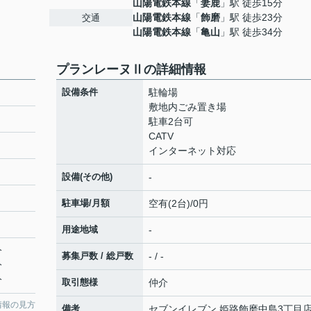
山陽電鉄本線
「
妻鹿
」駅 徒歩15分
山陽電鉄本線
「
飾磨
」駅 徒歩23分
交通
山陽電鉄本線
「
亀山
」駅 徒歩34分
プランレーヌⅡの詳細情報
設備条件
駐輪場
敷地内ごみ置き場
駐車2台可
CATV
インターネット対応
設備(その他)
-
駐車場/月額
空有(2台)/0円
用途地域
-
分
募集戸数 / 総戸数
- / -
分
分
取引態様
仲介
情報の見方
備考
セブンイレブン 姫路飾磨中島3丁目