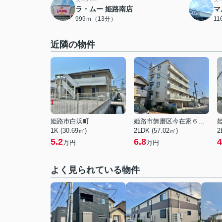
スーパー
ス
ラ・ムー 姫路南店
マ
999ｍ（13分）
1
近隣の物件
姫路市白浜町
姫路市飾磨区今在家６丁目
1K (30.69㎡)
2LDK (57.02㎡)
2
5.2
6.8
4
万円
万円
よく見られている物件