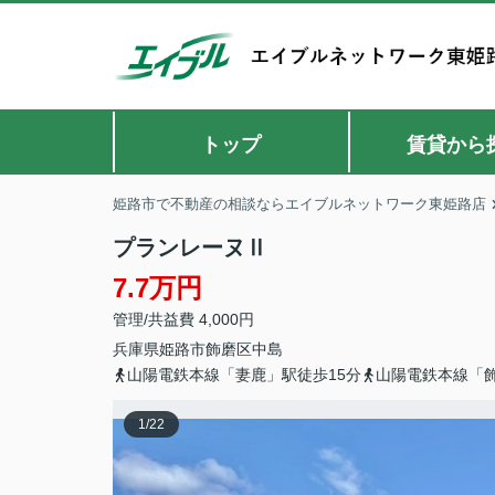
トップ
賃貸から
姫路市で不動産の相談ならエイブルネットワーク東姫路店
プランレーヌⅡ
7.7万円
管理/共益費 4,000円
兵庫県
姫路市
飾磨区中島
山陽電鉄本線「妻鹿」駅徒歩15分
山陽電鉄本線「飾
1
/
22