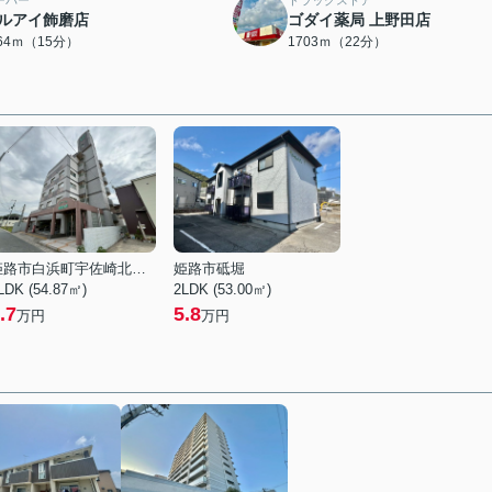
ーパー
ドラッグストア
ルアイ飾磨店
ゴダイ薬局 上野田店
164ｍ（15分）
1703ｍ（22分）
姫路市白浜町宇佐崎北１丁目
姫路市砥堀
LDK (54.87㎡)
2LDK (53.00㎡)
.7
5.8
万円
万円