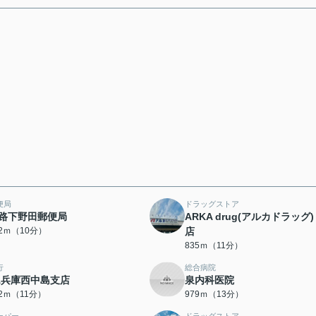
便局
ドラッグストア
路下野田郵便局
ARKA drug(アルカドラッグ)
32ｍ（10分）
店
835ｍ（11分）
行
総合病院
A兵庫西中島支店
泉内科医院
52ｍ（11分）
979ｍ（13分）