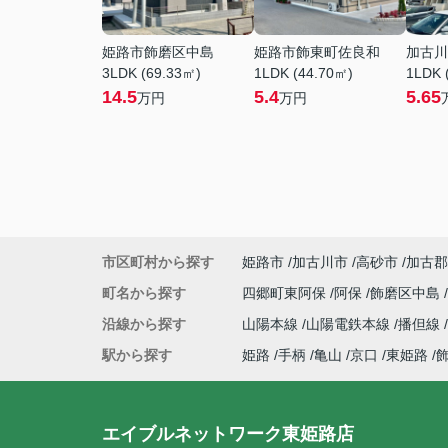
姫路市飾磨区中島
姫路市飾東町佐良和
加古川
3LDK (69.33㎡)
1LDK (44.70㎡)
1LDK 
14.5
5.4
5.65
万円
万円
市区町村から探す
姫路市
加古川市
高砂市
加古郡
町名から探す
四郷町東阿保
阿保
飾磨区中島
沿線から探す
山陽本線
山陽電鉄本線
播但線
駅から探す
姫路
手柄
亀山
京口
東姫路
エイブルネットワーク東姫路店