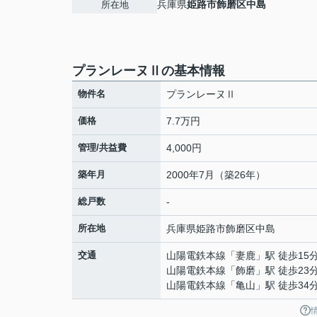
兵庫県
姫路市
飾磨区中島
所在地
プランレーヌⅡの基本情報
物件名
プランレーヌⅡ
価格
7.7万円
管理/共益費
4,000円
築年月
2000年7月（築26年）
総戸数
-
所在地
兵庫県
姫路市
飾磨区中島
交通
山陽電鉄本線
「
妻鹿
」駅 徒歩15
山陽電鉄本線
「
飾磨
」駅 徒歩23
山陽電鉄本線
「
亀山
」駅 徒歩34