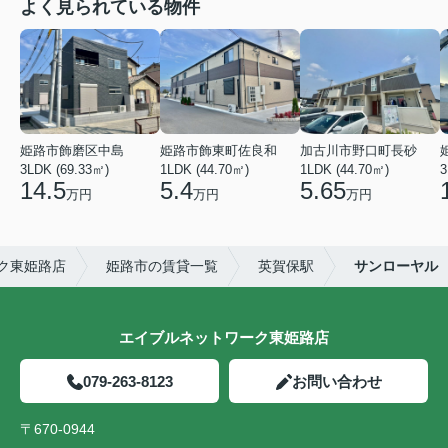
よく見られている物件
姫路市飾磨区中島
姫路市飾東町佐良和
加古川市野口町長砂
3LDK (69.33㎡)
1LDK (44.70㎡)
1LDK (44.70㎡)
3
14.5
5.4
5.65
万円
万円
万円
ク東姫路店
姫路市の賃貸一覧
英賀保駅
サンローヤル
エイブルネットワーク東姫路店
079-263-8123
お問い合わせ
〒670-0944