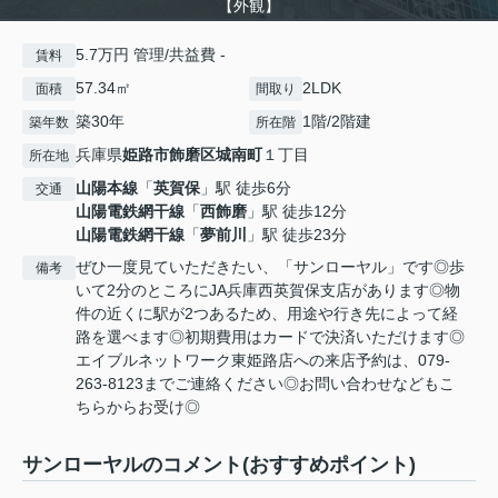
【外観】
5.7万円 管理/共益費 -
賃料
57.34㎡
2LDK
面積
間取り
築30年
1階/2階建
築年数
所在階
兵庫県
姫路市
飾磨区城南町
１丁目
所在地
山陽本線
「
英賀保
」駅 徒歩6分
交通
山陽電鉄網干線
「
西飾磨
」駅 徒歩12分
山陽電鉄網干線
「
夢前川
」駅 徒歩23分
ぜひ一度見ていただきたい、「サンローヤル」です◎歩
備考
いて2分のところにJA兵庫西英賀保支店があります◎物
件の近くに駅が2つあるため、用途や行き先によって経
路を選べます◎初期費用はカードで決済いただけます◎
エイブルネットワーク東姫路店への来店予約は、079-
263-8123までご連絡ください◎お問い合わせなどもこ
ちらからお受け◎
サンローヤルのコメント(おすすめポイント)