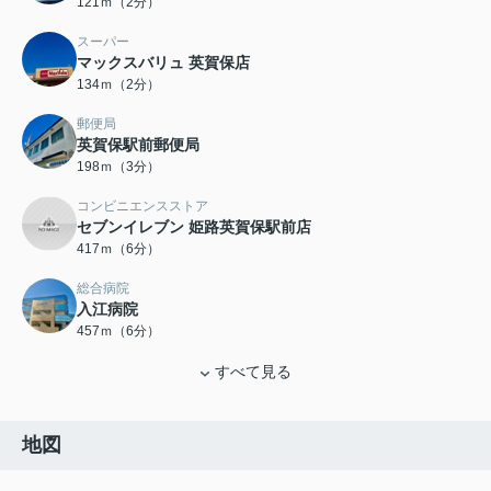
121ｍ（2分）
スーパー
マックスバリュ 英賀保店
134ｍ（2分）
郵便局
英賀保駅前郵便局
198ｍ（3分）
コンビニエンスストア
セブンイレブン 姫路英賀保駅前店
417ｍ（6分）
総合病院
入江病院
457ｍ（6分）
すべて見る
地図