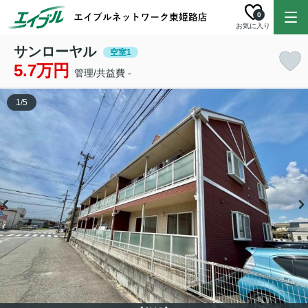
0
お気に入り
サンローヤル
空室1
5.7万円
管理/共益費 -
1
/
5