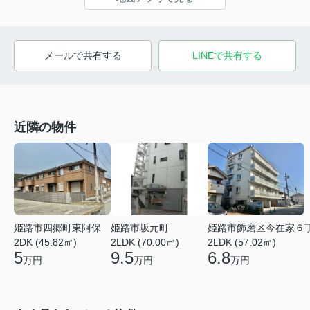
メールで共有する
LINEで共有する
近隣の物件
姫路市四郷町東阿保
姫路市坂元町
姫路市飾磨区今在家６
2DK (45.82㎡)
2LDK (70.00㎡)
2LDK (57.02㎡)
5
9.5
6.8
万円
万円
万円