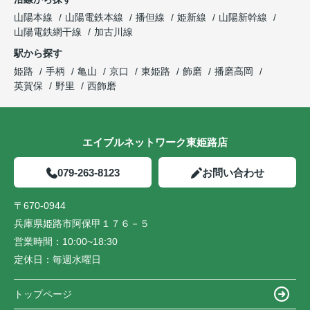
山陽本線
山陽電鉄本線
播但線
姫新線
山陽新幹線
山陽電鉄網干線
加古川線
駅から探す
姫路
手柄
亀山
京口
東姫路
飾磨
播磨高岡
英賀保
野里
西飾磨
エイブルネットワーク東姫路店
079-263-8123
お問い合わせ
〒670-0944
兵庫県姫路市阿保甲１７６－５
営業時間：
10:00~18:30
定休日：
毎週水曜日
トップページ