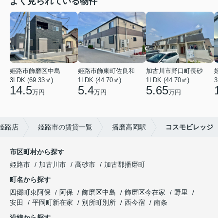
よく見られている物件
姫路市飾磨区中島
姫路市飾東町佐良和
加古川市野口町長砂
3LDK (69.33㎡)
1LDK (44.70㎡)
1LDK (44.70㎡)
3
14.5
5.4
5.65
万円
万円
万円
姫路店
姫路市の賃貸一覧
播磨高岡駅
コスモビレッジ
市区町村から探す
姫路市
加古川市
高砂市
加古郡播磨町
町名から探す
四郷町東阿保
阿保
飾磨区中島
飾磨区今在家
野里
安田
平岡町新在家
別所町別所
西今宿
南条
沿線から探す