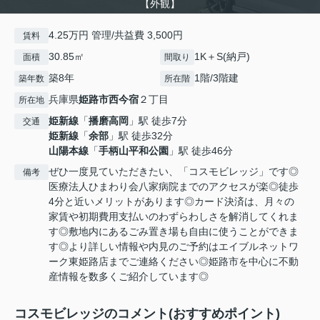
【外観】
4.25万円 管理/共益費 3,500円
賃料
30.85㎡
1K＋S(納戸)
面積
間取り
築8年
1階/3階建
築年数
所在階
兵庫県
姫路市
西今宿
２丁目
所在地
姫新線
「
播磨高岡
」駅 徒歩7分
交通
姫新線
「
余部
」駅 徒歩32分
山陽本線
「
手柄山平和公園
」駅 徒歩46分
ぜひ一度見ていただきたい、「コスモビレッジ」です◎
備考
医療法人ひまわり会八家病院までのアクセスが楽◎徒歩
4分と近いメリットがあります◎カード決済は、月々の
家賃や初期費用支払いのわずらわしさを解消してくれま
す◎敷地内にあるごみ置き場も自由に使うことができま
す◎より詳しい情報や内見のご予約はエイブルネットワ
ーク東姫路店までご連絡ください◎姫路市を中心に不動
産情報を数多くご紹介しています◎
コスモビレッジのコメント(おすすめポイント)