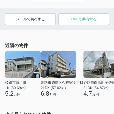
メールで共有する
LINEで共有する
近隣の物件
姫路市白浜町
姫路市飾磨区今在家６丁目
姫路市白浜町宇佐
1K (30.69㎡)
2LDK (57.02㎡)
2LDK (54.87㎡)
5.2
6.8
4.7
万円
万円
万円