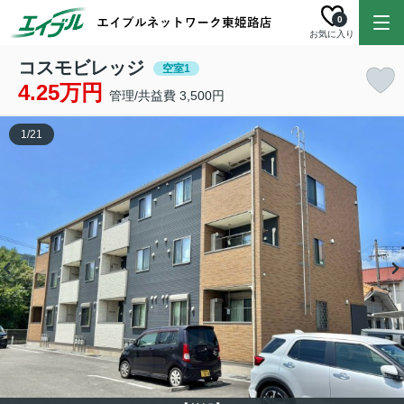
0
お気に入り
コスモビレッジ
空室1
4.25万円
管理/共益費 3,500円
1
/
21