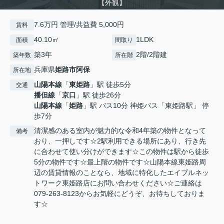
【外観】
7.6万円 管理/共益費 5,000円
賃料
40.10㎡
1LDK
面積
間取り
築3年
2階/2階建
築年数
所在階
兵庫県
姫路市
阿保
所在地
山陽本線
「
東姫路
」駅 徒歩5分
交通
播但線
「
京口
」駅 徒歩26分
山陽本線
「
姫路
」駅 バス10分 神姫バス「東姫路駅」 停
歩7分
清潔感のある室内が魅力的な令和4年築の物件となって
備考
おり、一押しです☆2駅利用できる場所にあり、行き先
に合わせて使い分けができます☆この物件は駅から徒歩
5分の物件です☆最上階の物件です☆山陽本線東姫路周
辺の賃貸情報のことなら、地域に特化したエイブルネッ
トワーク東姫路店にお問い合わせください☆ご連絡は
079-263-8123からお気軽にどうぞ、お待ちしておりま
す☆