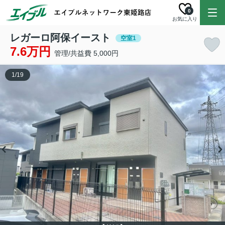
0
お気に入り
レガーロ阿保イースト
空室1
7.6万円
管理/共益費 5,000円
1
/
19