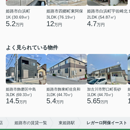
姫路市白浜町
姫路市四郷町東阿保
姫路市白浜町宇佐崎北
1K (30.69㎡)
3LDK (76.19㎡)
2LDK (54.87㎡)
5.2
12
4.7
万円
万円
万円
よく見られている物件
姫路市飾磨区中島
姫路市飾東町佐良和
加古川市野口町長砂
3LDK (69.33㎡)
1LDK (44.70㎡)
1LDK (44.70㎡)
3
14.5
5.4
5.65
万円
万円
万円
店
姫路市の賃貸一覧
東姫路駅
レガーロ阿保イースト