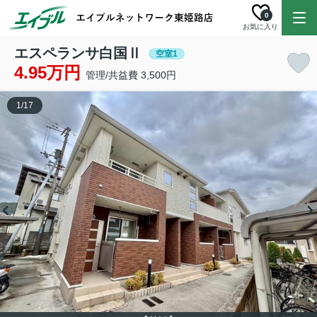
0
お気に入り
エスペランサ白国Ⅱ
空室1
4.95万円
管理/共益費 3,500円
1
/
17