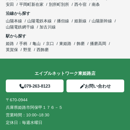
安田
平岡町新在家
別所町別所
西今宿
南条
沿線から探す
山陽本線
山陽電鉄本線
播但線
姫新線
山陽新幹線
山陽電鉄網干線
加古川線
駅から探す
姫路
手柄
亀山
京口
東姫路
飾磨
播磨高岡
英賀保
野里
西飾磨
エイブルネットワーク東姫路店
079-263-8123
お問い合わせ
〒670-0944
兵庫県姫路市阿保甲１７６－５
営業時間：
10:00~18:30
定休日：
毎週水曜日