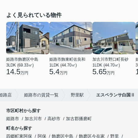
よく見られている物件
姫路市飾磨区中島
姫路市飾東町佐良和
加古川市野口町長砂
3LDK (69.33㎡)
1LDK (44.70㎡)
1LDK (44.70㎡)
3
14.5
5.4
5.65
万円
万円
万円
姫路店
姫路市の賃貸一覧
野里駅
エスペランサ白国Ⅱ
市区町村から探す
姫路市
加古川市
高砂市
加古郡播磨町
町名から探す
四郷町東阿保
阿保
飾磨区中島
飾磨区今在家
野里