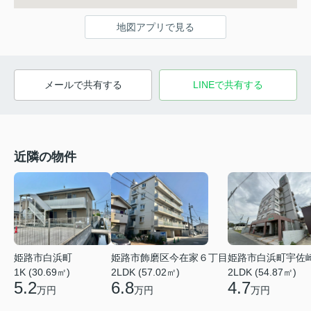
地図アプリで見る
メールで共有する
LINEで共有する
近隣の物件
姫路市白浜町
姫路市飾磨区今在家６丁目
姫路市白浜町宇佐
1K (30.69㎡)
2LDK (57.02㎡)
2LDK (54.87㎡)
5.2
6.8
4.7
万円
万円
万円