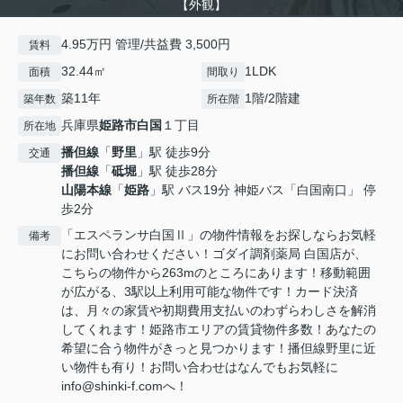
【外観】
4.95万円 管理/共益費 3,500円
賃料
32.44㎡
1LDK
面積
間取り
築11年
1階/2階建
築年数
所在階
兵庫県
姫路市
白国
１丁目
所在地
播但線
「
野里
」駅 徒歩9分
交通
播但線
「
砥堀
」駅 徒歩28分
山陽本線
「
姫路
」駅 バス19分 神姫バス「白国南口」 停
歩2分
「エスペランサ白国Ⅱ」の物件情報をお探しならお気軽
備考
にお問い合わせください！ゴダイ調剤薬局 白国店が、
こちらの物件から263mのところにあります！移動範囲
が広がる、3駅以上利用可能な物件です！カード決済
は、月々の家賃や初期費用支払いのわずらわしさを解消
してくれます！姫路市エリアの賃貸物件多数！あなたの
希望に合う物件がきっと見つかります！播但線野里に近
い物件も有り！お問い合わせはなんでもお気軽に
info@shinki-f.comへ！