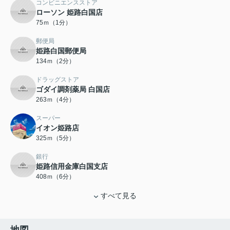
コンビニエンスストア
ローソン 姫路白国店
75ｍ（1分）
郵便局
姫路白国郵便局
134ｍ（2分）
ドラッグストア
ゴダイ調剤薬局 白国店
263ｍ（4分）
スーパー
イオン姫路店
325ｍ（5分）
銀行
姫路信用金庫白国支店
408ｍ（6分）
すべて見る