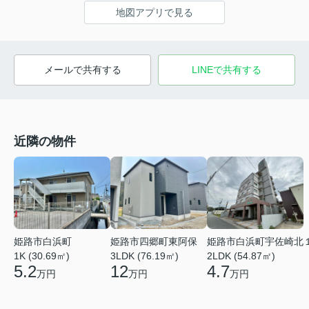
地図アプリで見る
メールで共有する
LINEで共有する
近隣の物件
姫路市白浜町
姫路市四郷町東阿保
姫路市白浜町宇佐崎北
1K (30.69㎡)
3LDK (76.19㎡)
2LDK (54.87㎡)
5.2
12
4.7
万円
万円
万円