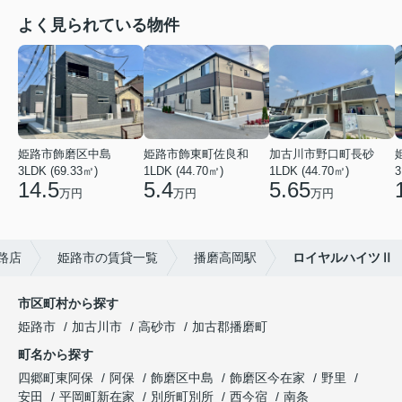
よく見られている物件
姫路市飾磨区中島
姫路市飾東町佐良和
加古川市野口町長砂
3LDK (69.33㎡)
1LDK (44.70㎡)
1LDK (44.70㎡)
3
14.5
5.4
5.65
万円
万円
万円
路店
姫路市の賃貸一覧
播磨高岡駅
ロイヤルハイツⅡ
市区町村から探す
姫路市
加古川市
高砂市
加古郡播磨町
町名から探す
四郷町東阿保
阿保
飾磨区中島
飾磨区今在家
野里
安田
平岡町新在家
別所町別所
西今宿
南条