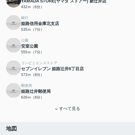
YAMADA STORE(ヤマダ ストアー) 新辻井店
432ｍ（6分）
銀行
姫路信用金庫北支店
535ｍ（7分）
公園
安室公園
555ｍ（7分）
コンビニエンスストア
セブンイレブン 姫路辻井8丁目店
573ｍ（8分）
郵便局
姫路辻井郵便局
626ｍ（8分）
すべて見る
地図