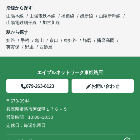
沿線から探す
山陽本線
山陽電鉄本線
播但線
姫新線
山陽新幹線
山陽電鉄網干線
加古川線
駅から探す
姫路
手柄
亀山
京口
東姫路
飾磨
播磨高岡
英賀保
野里
西飾磨
エイブルネットワーク東姫路店
079-263-8123
お問い合わせ
〒670-0944
兵庫県姫路市阿保甲１７６－５
営業時間：
10:00~18:30
定休日：
毎週水曜日