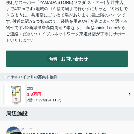
便利なスーパー「YAMADA STORE(ヤマダ ストアー) 新辻井店」
まで432mです♪地域のゴミ捨て場まで行かずにサッとゴミ出しで
きるように、共用部にゴミ捨て場があります♪最上階のハイツで
す♪付近に駅が2つあるので、経路を用途や行き先によって選べる
物件です♪姫新線播磨高岡周辺の事なら、info@shinki-f.comから
ご連絡ください♪エイブルネットワーク東姫路店が丁寧にサポー
トいたします♪
お問い合わせ
無料
ロイヤルハイツⅡの募集中物件
203
3.8万円
2階 / 7.29坪(24.11㎡)
周辺施設
スーパー