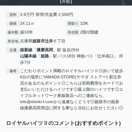
【外観】
3.8万円 管理/共益費 2,500円
賃料
24.11㎡
1DK
面積
間取り
築33年
2階/2階建
築年数
所在階
兵庫県
姫路市
辻井
６丁目
所在地
姫新線
「
播磨高岡
」駅 徒歩29分
交通
山陽本線
「
姫路
」駅 バス18分 神姫バス「辻井南口」 停
歩7分
こだわりポイント満載のロイヤルハイツⅡ◎歩いて徒歩
備考
6分の場所にYAMADA STORE(ヤマダ ストアー) 新辻井
店があるのもポイント◎こちらは初期費用をカードでお
支払いいただけるハイツです◎最上階のハイツです◎エ
イブルネットワーク東姫路店へのご連絡なら、
info@shinki-f.comから遠慮なくどうぞ◎姫路市の姫新
線播磨高岡周辺に関する事なら当社にお任せください◎
ロイヤルハイツⅡのコメント(おすすめポイント)