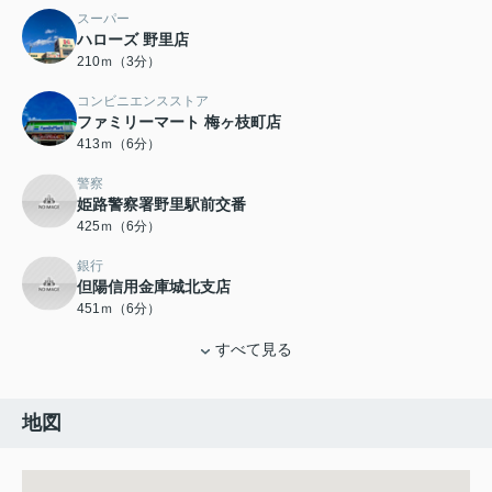
スーパー
ハローズ 野里店
210ｍ（3分）
コンビニエンスストア
ファミリーマート 梅ヶ枝町店
413ｍ（6分）
警察
姫路警察署野里駅前交番
425ｍ（6分）
銀行
但陽信用金庫城北支店
451ｍ（6分）
すべて見る
地図