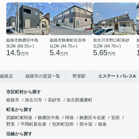
姫路市飾磨区中島
姫路市飾東町佐良和
加古川市野口町長砂
3LDK (69.33㎡)
1LDK (44.70㎡)
1LDK (44.70㎡)
3
14.5
5.4
5.65
万円
万円
万円
姫路店
姫路市の賃貸一覧
野里駅
エステートパレスA
市区町村から探す
姫路市
加古川市
高砂市
加古郡播磨町
町名から探す
四郷町東阿保
飾磨区中島
阿保
飾磨区今在家
安田
野里
平岡町新在家
別所町別所
西今宿
南条
沿線から探す