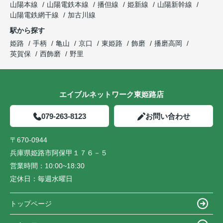
山陽本線
山陽電鉄本線
播但線
姫新線
山陽新幹線
山陽電鉄網干線
加古川線
駅から探す
姫路
手柄
亀山
京口
東姫路
飾磨
播磨高岡
英賀保
西飾磨
野里
エイブルネットワーク東姫路店
079-263-8123
お問い合わせ
〒670-0944
兵庫県姫路市阿保甲１７６－５
営業時間：
10:00~18:30
定休日：
毎週水曜日
トップページ