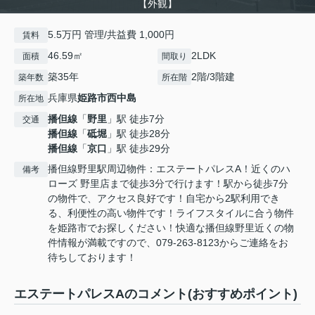
【外観】
5.5万円 管理/共益費 1,000円
賃料
46.59㎡
2LDK
面積
間取り
築35年
2階/3階建
築年数
所在階
兵庫県
姫路市
西中島
所在地
播但線
「
野里
」駅 徒歩7分
交通
播但線
「
砥堀
」駅 徒歩28分
播但線
「
京口
」駅 徒歩29分
播但線野里駅周辺物件：エステートパレスA！近くのハ
備考
ローズ 野里店まで徒歩3分で行けます！駅から徒歩7分
の物件で、アクセス良好です！自宅から2駅利用でき
る、利便性の高い物件です！ライフスタイルに合う物件
を姫路市でお探しください！快適な播但線野里近くの物
件情報が満載ですので、079-263-8123からご連絡をお
待ちしております！
エステートパレスAのコメント(おすすめポイント)