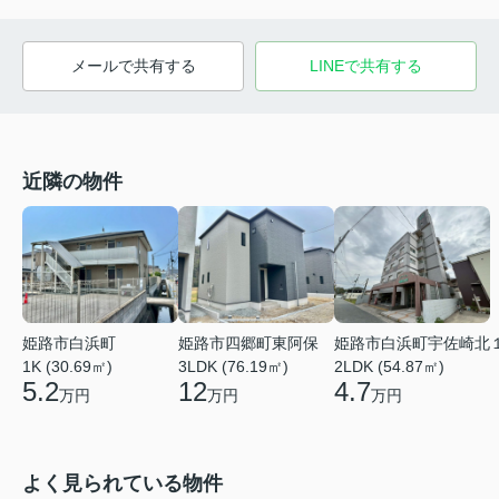
メールで共有する
LINEで共有する
近隣の物件
姫路市白浜町
姫路市四郷町東阿保
姫路市白浜町宇佐崎北
1K (30.69㎡)
3LDK (76.19㎡)
2LDK (54.87㎡)
5.2
12
4.7
万円
万円
万円
よく見られている物件