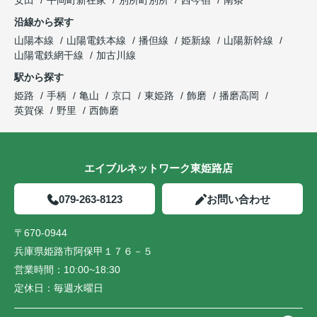
安田
平岡町新在家
別所町別所
西今宿
南条
沿線から探す
山陽本線
山陽電鉄本線
播但線
姫新線
山陽新幹線
山陽電鉄網干線
加古川線
駅から探す
姫路
手柄
亀山
京口
東姫路
飾磨
播磨高岡
英賀保
野里
西飾磨
エイブルネットワーク東姫路店
079-263-8123
お問い合わせ
〒670-0944
兵庫県姫路市阿保甲１７６－５
営業時間：
10:00~18:30
定休日：
毎週水曜日