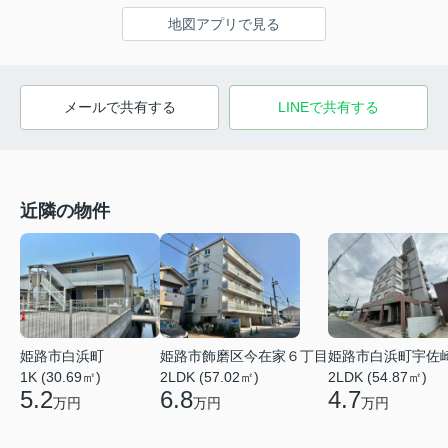
地図アプリで見る
メールで共有する
LINEで共有する
近隣の物件
姫路市白浜町
姫路市飾磨区今在家６丁目
姫路市白浜町宇佐
1K (30.69㎡)
2LDK (57.02㎡)
2LDK (54.87㎡)
5.2
6.8
4.7
万円
万円
万円