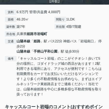
【外観】
6.9万円 管理/共益費 4,000円
賃料
46.20㎡
1LDK
面積
間取り
築7年
4階/7階建
築年数
所在階
兵庫県
姫路市
岩端町
所在地
山陽本線
「
姫路
」駅 バス22分 神姫バス「岩端南口」 停
交通
歩2分
山陽本線
「
手柄山平和公園
」駅 徒歩30分
「キャッスルコート岩端」のここがイチオシ！歩いて5
備考
分の場所に、ゴダイドラッグ城の西店があります！2駅
利用できる場所にあり、アクセスが便利です！こちらは
初期費用をカードでお支払いいただけるマンションで
す！より多くの不動産情報をお求めなら、まずはエイブ
ルネットワーク東姫路店までご連絡ください！当社で
は、山陽本線姫路を中心に多種多様な不動産情報を取り
扱っております！
キャッスルコート岩端のコメント(おすすめポイン