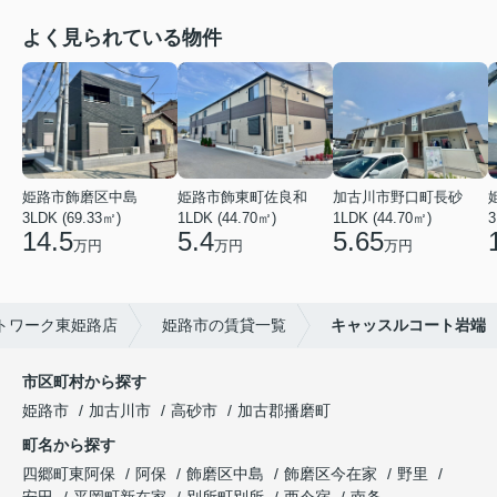
よく見られている物件
姫路市飾磨区中島
姫路市飾東町佐良和
加古川市野口町長砂
3LDK (69.33㎡)
1LDK (44.70㎡)
1LDK (44.70㎡)
3
14.5
5.4
5.65
万円
万円
万円
トワーク東姫路店
姫路市の賃貸一覧
キャッスルコート岩端
市区町村から探す
姫路市
加古川市
高砂市
加古郡播磨町
町名から探す
四郷町東阿保
阿保
飾磨区中島
飾磨区今在家
野里