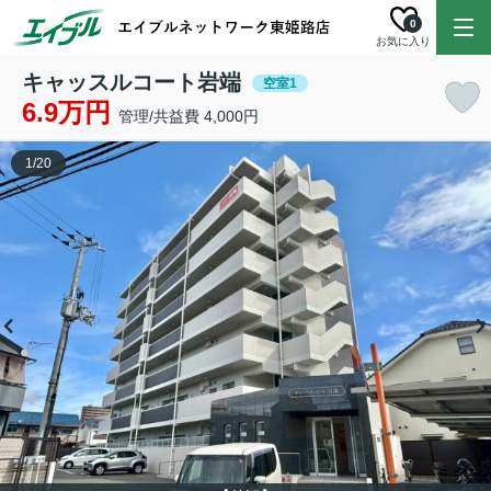
0
お気に入り
キャッスルコート岩端
空室1
6.9万円
管理/共益費 4,000円
1
/
20