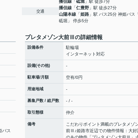
播但線
「
砥堀
」駅 徒歩7分
播但線
「
仁豊野
」駅 徒歩27分
交通
山陽本線
「
姫路
」駅 バス25分 神姫バス
砥堀」 停歩5分
プレタメゾン大前Ⅲの詳細情報
設備条件
駐輪場
インターネット対応
設備(その他)
-
駐車場/月額
空有/0円
用途地域
-
募集戸数 / 総戸数
- / -
取引態様
仲介
備考
こだわりポイント満載のプレタメゾ
神姫バス
前Ⅲ♪姫路市近辺での物件情報：大好
のあの物件「プレタメゾン大前Ⅲ」♪