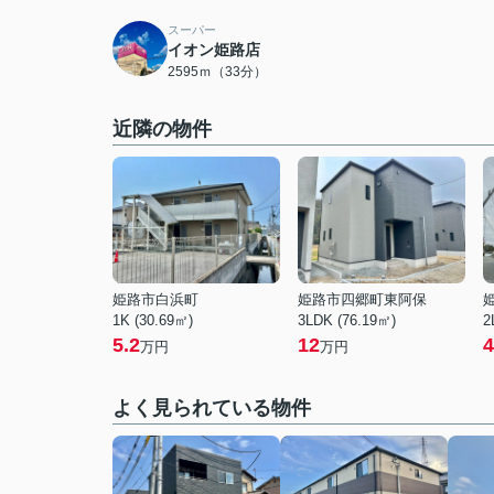
スーパー
イオン姫路店
2595ｍ（33分）
近隣の物件
姫路市白浜町
姫路市四郷町東阿保
1K (30.69㎡)
3LDK (76.19㎡)
2
5.2
12
4
万円
万円
よく見られている物件