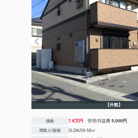
【外観】
7.8万円
管理/共益費
5,000円
価格
2LDK/59.58㎡
間取り/面積