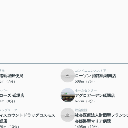
便局
コンビニエンスストア
路砥堀郵便局
ローソン 姫路砥堀南店
01ｍ（7分）
508ｍ（7分）
ーパー
ホームセンター
ローズ 砥堀店
アグロガーデン砥堀店
30ｍ（8分）
677ｍ（9分）
ラッグストア
総合病院
ィスカウントドラッグコスモス
社会医療法人財団聖フランシ
堀店
会姫路聖マリア病院
029ｍ（13分）
1495ｍ（19分）