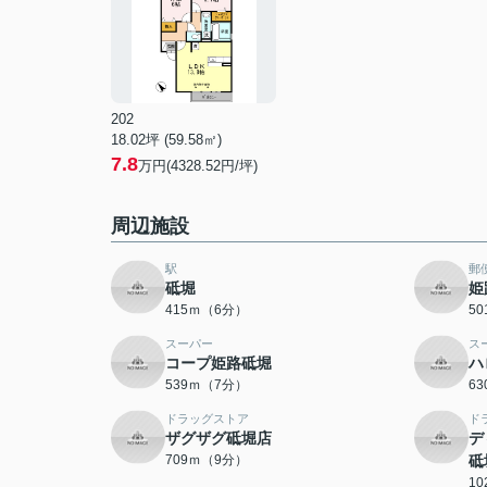
202
18.02坪 (59.58㎡)
7.8
万円(4328.52円/坪)
周辺施設
駅
郵
砥堀
姫
415ｍ（6分）
5
スーパー
ス
コープ姫路砥堀
ハ
539ｍ（7分）
6
ドラッグストア
ド
ザグザグ砥堀店
デ
709ｍ（9分）
砥
1