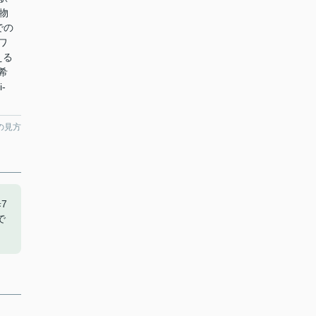
物
での
ワ
える
希
-
の見方
7
で