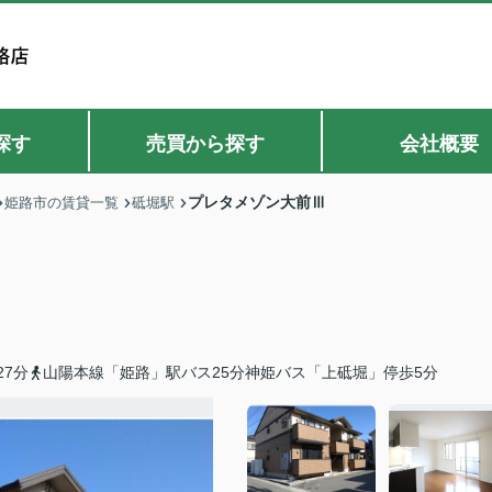
探す
売買から探す
会社概要
プレタメゾン大前Ⅲ
姫路市の賃貸一覧
砥堀駅
7分
山陽本線「姫路」駅バス25分神姫バス「上砥堀」停歩5分