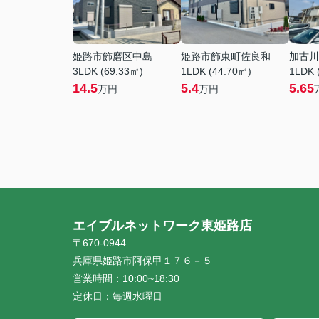
姫路市飾磨区中島
姫路市飾東町佐良和
加古川
3LDK (69.33㎡)
1LDK (44.70㎡)
1LDK 
14.5
5.4
5.65
万円
万円
エイブルネットワーク東姫路店
〒670-0944
兵庫県姫路市阿保甲１７６－５
営業時間：
10:00~18:30
定休日：
毎週水曜日