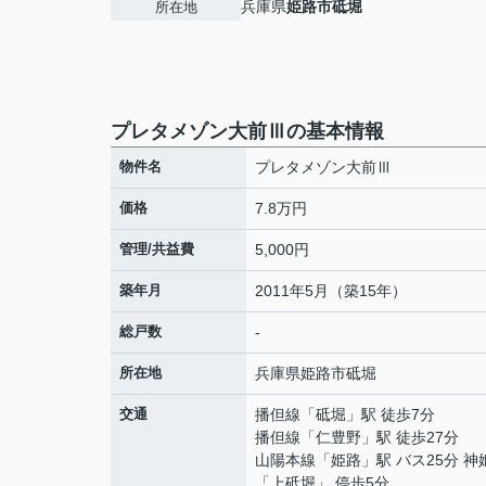
兵庫県
姫路市
砥堀
所在地
プレタメゾン大前Ⅲの基本情報
物件名
プレタメゾン大前Ⅲ
価格
7.8万円
管理/共益費
5,000円
築年月
2011年5月（築15年）
総戸数
-
所在地
兵庫県
姫路市
砥堀
交通
播但線
「
砥堀
」駅 徒歩7分
播但線
「
仁豊野
」駅 徒歩27分
山陽本線
「
姫路
」駅 バス25分 
「上砥堀」 停歩5分