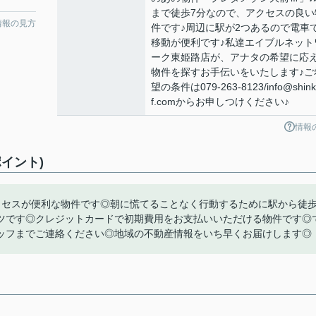
まで徒歩7分なので、アクセスの良い
情報の見方
件です♪周辺に駅が2つあるので電車
移動が便利です♪私達エイブルネット
ーク東姫路店が、アナタの希望に応
物件を探すお手伝いをいたします♪ご
望の条件は079-263-8123/info@shinki
f.comからお申しつけください♪
情報
イント)
クセスが便利な物件です◎朝に慌てることなく行動するために駅から徒歩
ツです◎クレジットカードで初期費用をお支払いいただける物件です◎
ッフまでご連絡ください◎地域の不動産情報をいち早くお届けします◎