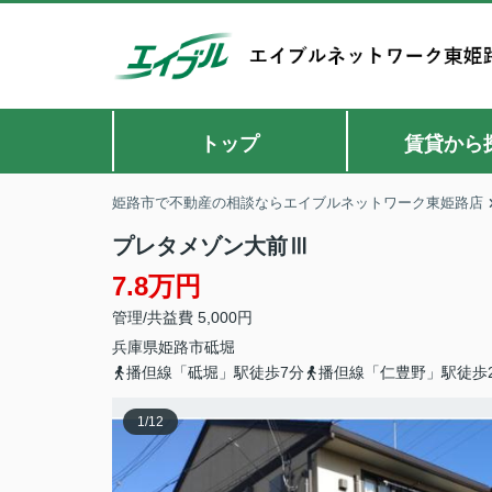
トップ
賃貸から
姫路市で不動産の相談ならエイブルネットワーク東姫路店
プレタメゾン大前Ⅲ
7.8万円
管理/共益費 5,000円
兵庫県
姫路市
砥堀
播但線「砥堀」駅徒歩7分
播但線「仁豊野」駅徒歩2
1
/
12