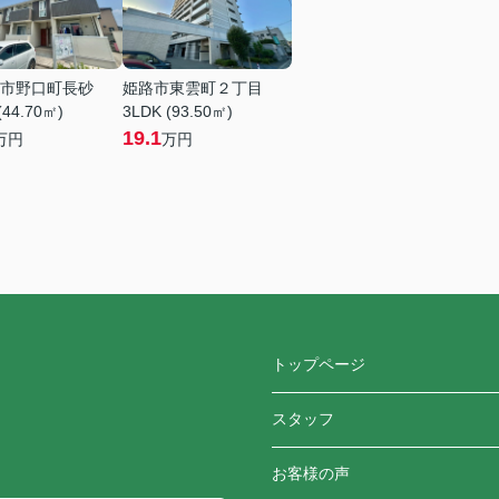
市野口町長砂
姫路市東雲町２丁目
(44.70㎡)
3LDK (93.50㎡)
19.1
万円
万円
トップページ
スタッフ
お客様の声