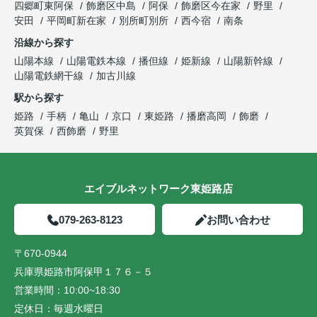
四郷町東阿保
飾磨区中島
阿保
飾磨区今在家
野里
安田
平岡町新在家
別所町別所
西今宿
南条
沿線から探す
山陽本線
山陽電鉄本線
播但線
姫新線
山陽新幹線
山陽電鉄網干線
加古川線
駅から探す
姫路
手柄
亀山
京口
東姫路
播磨高岡
飾磨
英賀保
西飾磨
野里
エイブルネットワーク東姫路店
079-263-8123
お問い合わせ
〒670-0944
兵庫県姫路市阿保甲１７６－５
営業時間：
10:00~18:30
定休日：
毎週水曜日