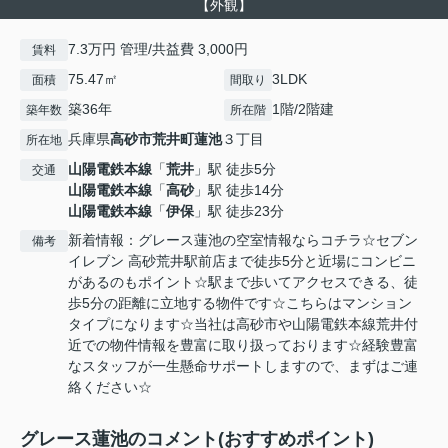
【外観】
7.3万円 管理/共益費 3,000円
賃料
75.47㎡
3LDK
面積
間取り
築36年
1階/2階建
築年数
所在階
兵庫県
高砂市
荒井町蓮池
３丁目
所在地
山陽電鉄本線
「
荒井
」駅 徒歩5分
交通
山陽電鉄本線
「
高砂
」駅 徒歩14分
山陽電鉄本線
「
伊保
」駅 徒歩23分
新着情報：グレース蓮池の空室情報ならコチラ☆セブン
備考
イレブン 高砂荒井駅前店まで徒歩5分と近場にコンビニ
があるのもポイント☆駅まで歩いてアクセスできる、徒
歩5分の距離に立地する物件です☆こちらはマンション
タイプになります☆当社は高砂市や山陽電鉄本線荒井付
近での物件情報を豊富に取り扱っております☆経験豊富
なスタッフが一生懸命サポートしますので、まずはご連
絡ください☆
グレース蓮池のコメント(おすすめポイント)