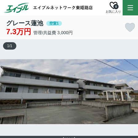
0
お気に入り
グレース蓮池
空室1
7.3万円
管理/共益費 3,000円
1
/
1