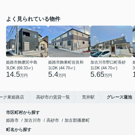
よく見られている物件
姫路市飾磨区中島
姫路市飾東町佐良和
加古川市野口町長砂
3LDK (69.33㎡)
1LDK (44.70㎡)
1LDK (44.70㎡)
3
14.5
5.4
5.65
万円
万円
万円
ーク東姫路店
高砂市の賃貸一覧
荒井駅
グレース蓮池
市区町村から探す
姫路市
加古川市
高砂市
加古郡播磨町
町名から探す