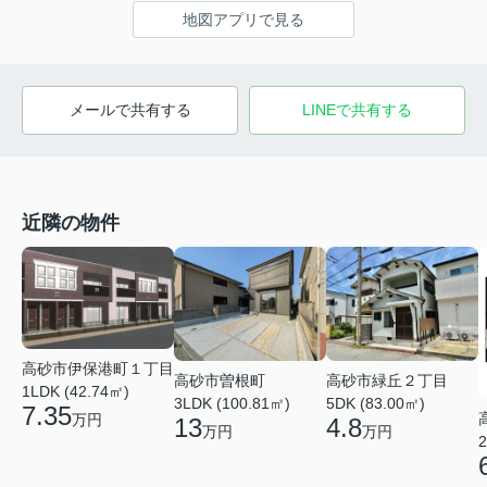
地図アプリで見る
メールで共有する
LINEで共有する
近隣の物件
高砂市伊保港町１丁目
高砂市曽根町
高砂市緑丘２丁目
1LDK (42.74㎡)
3LDK (100.81㎡)
5DK (83.00㎡)
7.35
万円
13
4.8
万円
万円
2