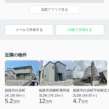
地図アプリで見る
メールで共有する
LINEで共有する
近隣の物件
姫路市白浜町
姫路市四郷町東阿保
姫路市白浜町宇佐崎北
1K (30.69㎡)
3LDK (76.19㎡)
2LDK (54.87㎡)
5.2
12
4.7
万円
万円
万円