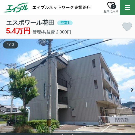
0
お気に入り
エスポワール花田
空室1
5.4万円
管理/共益費 2,900円
1
/
13