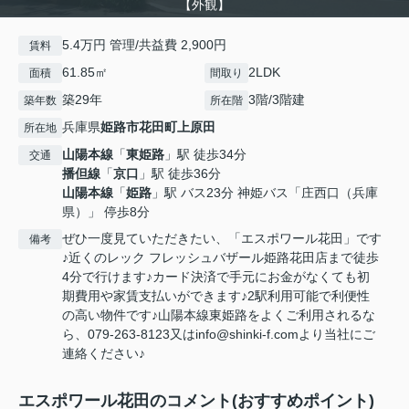
【外観】
5.4万円 管理/共益費 2,900円
賃料
61.85㎡
2LDK
面積
間取り
築29年
3階/3階建
築年数
所在階
兵庫県
姫路市
花田町上原田
所在地
山陽本線
「
東姫路
」駅 徒歩34分
交通
播但線
「
京口
」駅 徒歩36分
山陽本線
「
姫路
」駅 バス23分 神姫バス「庄西口（兵庫
県）」 停歩8分
ぜひ一度見ていただきたい、「エスポワール花田」です
備考
♪近くのレック フレッシュバザール姫路花田店まで徒歩
4分で行けます♪カード決済で手元にお金がなくても初
期費用や家賃支払いができます♪2駅利用可能で利便性
の高い物件です♪山陽本線東姫路をよくご利用されるな
ら、079-263-8123又はinfo@shinki-f.comより当社にご
連絡ください♪
エスポワール花田のコメント(おすすめポイント)