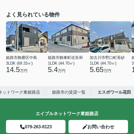
よく見られている物件
姫路市飾磨区中島
姫路市飾東町佐良和
加古川市野口町長砂
3LDK (69.33㎡)
1LDK (44.70㎡)
1LDK (44.70㎡)
3
14.5
5.4
5.65
万円
万円
万円
ネットワーク東姫路店
姫路市の賃貸一覧
エスポワール花田
エイブルネットワーク東姫路店
079-263-8123
お問い合わせ