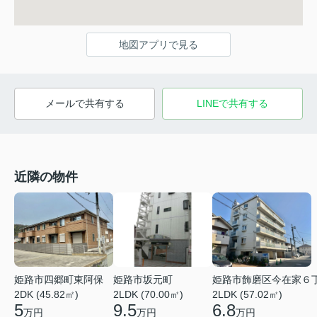
地図アプリで見る
メールで共有する
LINEで共有する
近隣の物件
姫路市四郷町東阿保
姫路市坂元町
姫路市飾磨区今在家６
2DK (45.82㎡)
2LDK (70.00㎡)
2LDK (57.02㎡)
5
9.5
6.8
万円
万円
万円