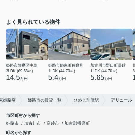
よく見られている物件
姫路市飾磨区中島
姫路市飾東町佐良和
加古川市野口町長砂
3LDK (69.33㎡)
1LDK (44.70㎡)
1LDK (44.70㎡)
3
14.5
5.4
5.65
万円
万円
万円
東姫路店
姫路市の賃貸一覧
ひめじ別所駅
アリュール
市区町村から探す
姫路市
加古川市
高砂市
加古郡播磨町
町名から探す