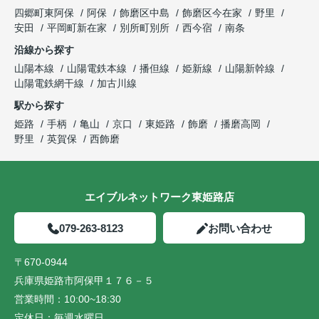
四郷町東阿保
阿保
飾磨区中島
飾磨区今在家
野里
安田
平岡町新在家
別所町別所
西今宿
南条
沿線から探す
山陽本線
山陽電鉄本線
播但線
姫新線
山陽新幹線
山陽電鉄網干線
加古川線
駅から探す
姫路
手柄
亀山
京口
東姫路
飾磨
播磨高岡
野里
英賀保
西飾磨
エイブルネットワーク東姫路店
079-263-8123
お問い合わせ
〒670-0944
兵庫県姫路市阿保甲１７６－５
営業時間：
10:00~18:30
定休日：
毎週水曜日