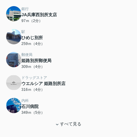
銀行
JA兵庫西別所支店
97ｍ（2分）
駅
ひめじ別所
259ｍ（4分）
郵便局
姫路別所郵便局
309ｍ（4分）
ドラッグストア
ウエルシア 姫路別所店
316ｍ（4分）
内科
石川病院
349ｍ（5分）
すべて見る