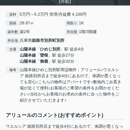
【外観】
5万円～5.2万円 管理/共益費 4,100円
賃料
28.87㎡
1K
面積
間取り
築2年
1階/3階建
築年数
所在階
兵庫県
姫路市
別所町別所
所在地
山陽本線
「
ひめじ別所
」駅 徒歩4分
交通
山陽本線
「
曽根
」駅 徒歩27分
山陽本線
「
御着
」駅 徒歩32分
山陽本線ひめじ別所駅周辺物件：アリュール♪ウエルシ
備考
ア 姫路別所店まで徒歩4分にあるので、体調が悪くなっ
ても安心♪こちらの物件はアパートです♪敷地内ごみ置き
場が近くて便利♪お客様のご希望の条件をお聞かせくだ
さい♪当社からお客様のお求めの条件に合った物件をご
紹介させていただきます♪
アリュールのコメント(おすすめポイント)
ウエルシア 姫路別所店まで徒歩4分にあるので、体調が悪くなっ