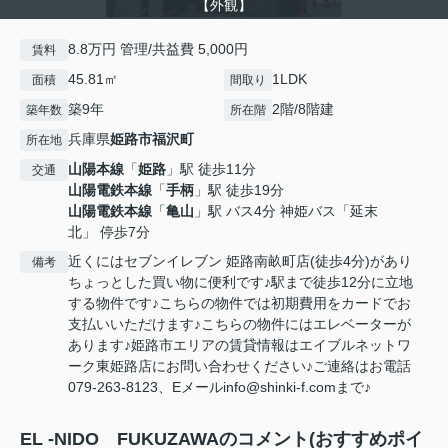
【外観】
8.8万円 管理/共益費 5,000円
賃料
45.81㎡
1LDK
面積
間取り
築9年
2階/8階建
築年数
所在階
兵庫県
姫路市
福沢町
所在地
山陽本線
「
姫路
」駅 徒歩11分
交通
山陽電鉄本線
「
手柄
」駅 徒歩19分
山陽電鉄本線
「
亀山
」駅 バス4分 神姫バス「延末
北」 停歩7分
近くにはセブンイレブン 姫路南畝町店(徒歩4分)があり
備考
ちょっとした買い物に便利です♪駅まで徒歩12分に立地
する物件です♪こちらの物件では初期費用をカードでお
支払いいただけます♪こちらの物件にはエレベーターが
あります♪姫路市エリアの賃貸情報はエイブルネットワ
ーク東姫路店にお問い合わせください♪ご連絡はお電話
079-263-8123、Eメールinfo@shinki-f.comまで♪
EL -NIDO FUKUZAWAのコメント(おすすめポイ