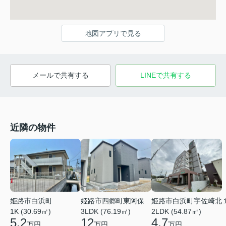
地図アプリで見る
メールで共有する
LINEで共有する
近隣の物件
姫路市白浜町
姫路市四郷町東阿保
姫路市白浜町宇佐崎北
1K (30.69㎡)
3LDK (76.19㎡)
2LDK (54.87㎡)
5.2
12
4.7
万円
万円
万円