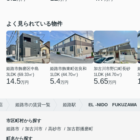
よく見られている物件
姫路市飾磨区中島
姫路市飾東町佐良和
加古川市野口町長砂
3LDK (69.33㎡)
1LDK (44.70㎡)
1LDK (44.70㎡)
3
14.5
5.4
5.65
万円
万円
万円
店
姫路市の賃貸一覧
姫路駅
EL -NIDO FUKUZAWA
市区町村から探す
姫路市
加古川市
高砂市
加古郡播磨町
町名から探す