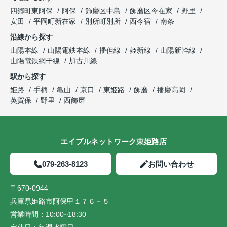
四郷町東阿保
阿保
飾磨区中島
飾磨区今在家
野里
安田
平岡町新在家
別所町別所
西今宿
南条
沿線から探す
山陽本線
山陽電鉄本線
播但線
姫新線
山陽新幹線
山陽電鉄網干線
加古川線
駅から探す
姫路
手柄
亀山
京口
東姫路
飾磨
播磨高岡
英賀保
野里
西飾磨
エイブルネットワーク東姫路店
079-263-8123
お問い合わせ
〒670-0944
兵庫県姫路市阿保甲１７６－５
営業時間：
10:00~18:30