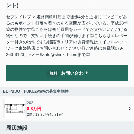
ント)
セブンイレブン 姫路南畝町店まで徒歩4分と近場にコンビニがあ
るのもポイント◎落ち着きのある空間が広がっている、平成28年
築の物件です◎こちらは初期費用をカードでお支払いいただける
物件なので、支払い手続きの手間が省けます◎こちらはエレベー
ター付きの物件です◎姫路市エリアの賃貸情報はエイブルネット
ワーク東姫路店にお問い合わせください◎ご連絡はお電話079-
263-8123、Eメールinfo@shinki-f.comまで◎
お問い合わせ
無料
EL -NIDO FUKUZAWAの募集中物件
202
8.8万円
2階 / 13.85坪(45.81㎡)
周辺施設