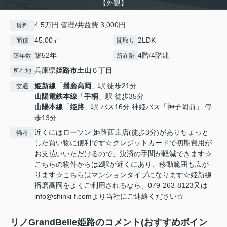
【外観】
4.5万円 管理/共益費 3,000円
賃料
45.00㎡
2LDK
面積
間取り
築52年
4階/4階建
築年数
所在階
兵庫県
姫路市
土山
６丁目
所在地
姫新線
「
播磨高岡
」駅 徒歩21分
交通
山陽電鉄本線
「
手柄
」駅 徒歩35分
山陽本線
「
姫路
」駅 バス16分 神姫バス「神子岡前」 停
歩13分
近くにはローソン 姫路西庄店(徒歩3分)がありちょっと
備考
した買い物に便利です☆クレジットカードで初期費用が
お支払いいただけるので、決済の手間が軽減できます☆
こちらの物件からは2駅が近くにあり、移動範囲も広が
ります☆こちらはマンションタイプになります☆姫新線
播磨高岡をよくご利用されるなら、079-263-8123又は
info@shinki-f.comより当社にご連絡ください☆
リノGrandBelle姫路のコメント(おすすめポイン