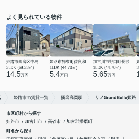
よく見られている物件
姫路市飾磨区中島
姫路市飾東町佐良和
加古川市野口町長砂
3LDK (69.33㎡)
1LDK (44.70㎡)
1LDK (44.70㎡)
3
14.5
5.4
5.65
万円
万円
万円
店
姫路市の賃貸一覧
播磨高岡駅
リノGrandBelle姫路
市区町村から探す
姫路市
加古川市
高砂市
加古郡播磨町
町名から探す