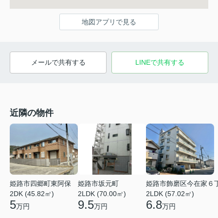
地図アプリで見る
メールで共有する
LINEで共有する
近隣の物件
姫路市四郷町東阿保
姫路市坂元町
姫路市飾磨区今在家６
2DK (45.82㎡)
2LDK (70.00㎡)
2LDK (57.02㎡)
5
9.5
6.8
万円
万円
万円