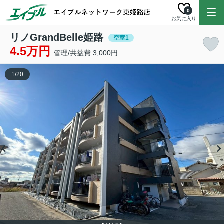
0
お気に入り
リノGrandBelle姫路
空室1
4.5万円
管理/共益費 3,000円
1
/
20