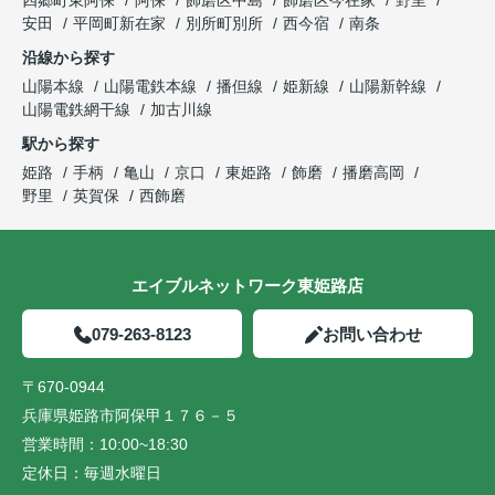
四郷町東阿保
阿保
飾磨区中島
飾磨区今在家
野里
安田
平岡町新在家
別所町別所
西今宿
南条
沿線から探す
山陽本線
山陽電鉄本線
播但線
姫新線
山陽新幹線
山陽電鉄網干線
加古川線
駅から探す
姫路
手柄
亀山
京口
東姫路
飾磨
播磨高岡
野里
英賀保
西飾磨
エイブルネットワーク東姫路店
079-263-8123
お問い合わせ
〒670-0944
兵庫県姫路市阿保甲１７６－５
営業時間：
10:00~18:30
定休日：
毎週水曜日