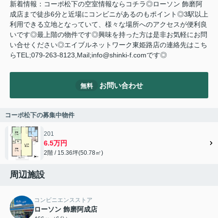
新着情報：コーポ松下の空室情報ならコチラ◎ローソン 飾磨阿
成店まで徒歩6分と近場にコンビニがあるのもポイント◎3駅以上
利用できる立地となっていて、様々な場所へのアクセスが便利良
いです◎最上階の物件です◎興味を持った方は是非お気軽にお問
い合せください◎エイブルネットワーク東姫路店の連絡先はこち
らTEL;079-263-8123,Mail;info@shinki-f.comです◎
お問い合わせ
無料
コーポ松下の募集中物件
201
6.5万円
2階 / 15.36坪(50.78㎡)
周辺施設
コンビニエンスストア
ローソン 飾磨阿成店