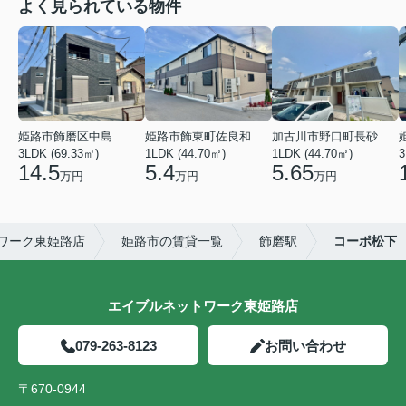
よく見られている物件
姫路市飾磨区中島
姫路市飾東町佐良和
加古川市野口町長砂
3LDK (69.33㎡)
1LDK (44.70㎡)
1LDK (44.70㎡)
3
14.5
5.4
5.65
万円
万円
万円
ワーク東姫路店
姫路市の賃貸一覧
飾磨駅
コーポ松下
エイブルネットワーク東姫路店
079-263-8123
お問い合わせ
〒670-0944