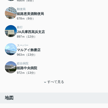
466ｍ（6分）
郵便局
姫路恵美酒郵便局
678ｍ（9分）
銀行
JA兵庫西高浜支店
897ｍ（12分）
スーパー
マルアイ飾磨店
963ｍ（13分）
総合病院
姫路中央病院
972ｍ（13分）
すべて見る
地図