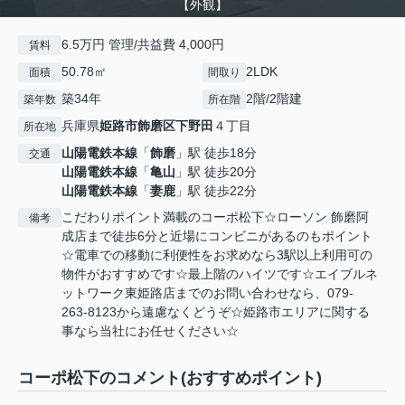
【外観】
6.5万円 管理/共益費 4,000円
賃料
50.78㎡
2LDK
面積
間取り
築34年
2階/2階建
築年数
所在階
兵庫県
姫路市
飾磨区下野田
４丁目
所在地
山陽電鉄本線
「
飾磨
」駅 徒歩18分
交通
山陽電鉄本線
「
亀山
」駅 徒歩20分
山陽電鉄本線
「
妻鹿
」駅 徒歩22分
こだわりポイント満載のコーポ松下☆ローソン 飾磨阿
備考
成店まで徒歩6分と近場にコンビニがあるのもポイント
☆電車での移動に利便性をお求めなら3駅以上利用可の
物件がおすすめです☆最上階のハイツです☆エイブルネ
ットワーク東姫路店までのお問い合わせなら、079-
263-8123から遠慮なくどうぞ☆姫路市エリアに関する
事なら当社にお任せください☆
コーポ松下のコメント(おすすめポイント)