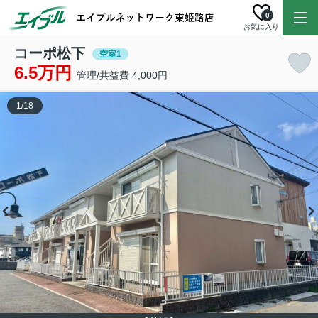
0
お気に入り
コーポ松下
空室1
6.5万円
管理/共益費 4,000円
1
/
18