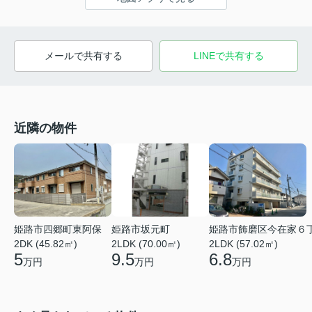
メールで共有する
LINEで共有する
近隣の物件
姫路市四郷町東阿保
姫路市坂元町
姫路市飾磨区今在家６
2DK (45.82㎡)
2LDK (70.00㎡)
2LDK (57.02㎡)
5
9.5
6.8
万円
万円
万円