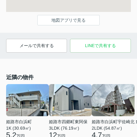
地図アプリで見る
メールで共有する
LINEで共有する
近隣の物件
姫路市白浜町
姫路市四郷町東阿保
姫路市白浜町宇佐崎北
1K (30.69㎡)
3LDK (76.19㎡)
2LDK (54.87㎡)
5.2
12
4.7
万円
万円
万円