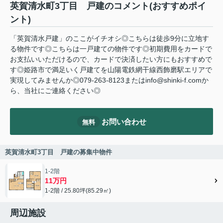
英賀清水町3丁目 戸建のコメント(おすすめポイ
ント)
「英賀清水戸建」のここがイチオシ◎こちらは徒歩9分に立地す
る物件です◎こちらは一戸建ての物件です◎初期費用をカードで
お支払いいただけるので、カードで決済したい方にもおすすめで
す◎姫路市で満足いく戸建てを山陽電鉄網干線西飾磨駅エリアで
実現してみませんか◎079-263-8123またはinfo@shinki-f.comか
ら、当社にご連絡ください◎
お問い合わせ
無料
英賀清水町3丁目 戸建の募集中物件
1‐2階
11万円
1‐2階 / 25.80坪(85.29㎡)
周辺施設