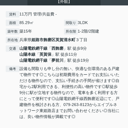
【外観】
11万円 管理/共益費 -
賃料
85.29㎡
3LDK
面積
間取り
築15年
1‐2階/2階建
築年数
所在階
兵庫県
姫路市
飾磨区英賀清水町
３丁目
所在地
山陽電鉄網干線
「
西飾磨
」駅 徒歩9分
交通
山陽本線
「
英賀保
」駅 徒歩11分
山陽電鉄網干線
「
夢前川
」駅 徒歩19分
設備も間取りも申し分の無い、快適な住環境のある戸建
備考
て物件です◎こちらは初期費用をカードでお支払いいた
だける物件なので、支払い手続きの手間が省けます◎自
宅から2駅利用できる、利便性の高い物件です◎駅徒歩
9分に駅が立地する物件なので、電車を多く利用する方
にとって便利です◎山陽電鉄網干線西飾磨近辺にて、戸
建物件を検討される方、079-263-8123からエイブルネ
ットワーク東姫路店までお問い合わせください◎当社に
は、良い物件情報が満載です◎