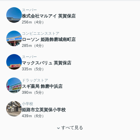
スーパー
株式会社マルアイ 英賀保店
256ｍ（4分）
コンビニエンスストア
ローソン 姫路飾磨城南町店
285ｍ（4分）
スーパー
マックスバリュ 英賀保店
335ｍ（5分）
ドラッグストア
スギ薬局 飾磨中浜店
390ｍ（5分）
小学校
姫路市立英賀保小学校
439ｍ（6分）
すべて見る