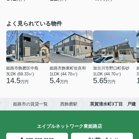
よく見られている物件
姫路市飾磨区中島
姫路市飾東町佐良和
加古川市野口町長砂
3LDK (69.33㎡)
1LDK (44.70㎡)
1LDK (44.70㎡)
3
14.5
5.4
5.65
万円
万円
万円
店
姫路市の賃貸一覧
西飾磨駅
英賀清水町3丁目 戸建
エイブルネットワーク東姫路店