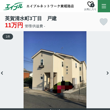
0
お気に入り
英賀清水町3丁目 戸建
11万円
管理/共益費 -
1
/
8