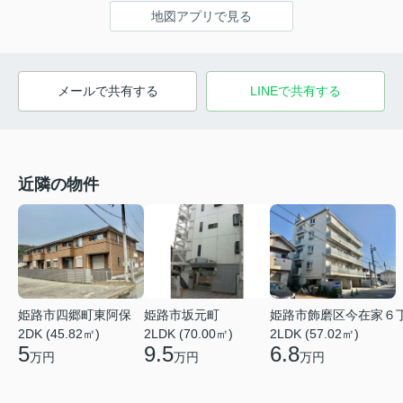
地図アプリで見る
メールで共有する
LINEで共有する
近隣の物件
姫路市四郷町東阿保
姫路市坂元町
姫路市飾磨区今在家６
2DK (45.82㎡)
2LDK (70.00㎡)
2LDK (57.02㎡)
5
9.5
6.8
万円
万円
万円