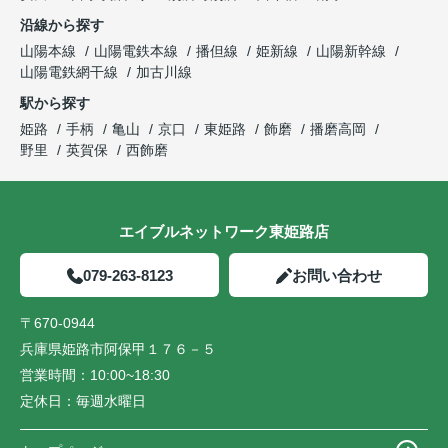
沿線から探す
山陽本線
山陽電鉄本線
播但線
姫新線
山陽新幹線
山陽電鉄網干線
加古川線
駅から探す
姫路
手柄
亀山
京口
東姫路
飾磨
播磨高岡
野里
英賀保
西飾磨
エイブルネットワーク東姫路店
079-263-8123
お問い合わせ
〒670-0944
兵庫県姫路市阿保甲１７６－５
営業時間：
10:00~18:30
定休日：
毎週水曜日