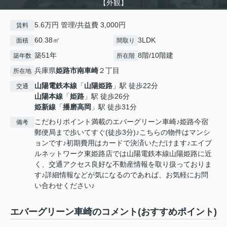
【外観】
5.6万円 管理/共益費 3,000円
賃料
60.38㎡
3LDK
面積
間取り
築51年
8階/10階建
築年数
所在階
兵庫県
姫路市
南車崎
２丁目
所在地
山陽電鉄本線
「
山陽姫路
」駅 徒歩22分
交通
山陽本線
「
姫路
」駅 徒歩26分
姫新線
「
播磨高岡
」駅 徒歩31分
こだわりポイント満載のエバーグリーン車崎♪姫路今宿
備考
郵便局まで歩いてすぐ(徒歩3分)♪こちらの物件はマンシ
ョンです♪初期費用はカードで決済いただけます♪エイブ
ルネットワーク東姫路店では山陽電鉄本線山陽姫路に近
く、交通アクセス良好な不動産情報を取り扱っておりま
す♪詳細情報などが気になるのであれば、お気軽にお問
い合わせください♪
エバーグリーン車崎のコメント(おすすめポイント)