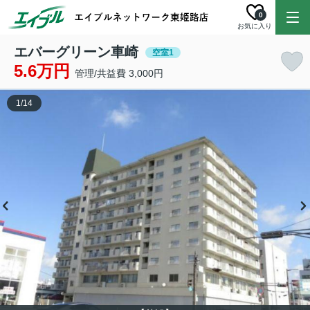
0
お気に入り
エバーグリーン車崎
空室1
5.6万円
管理/共益費 3,000円
1
/
14