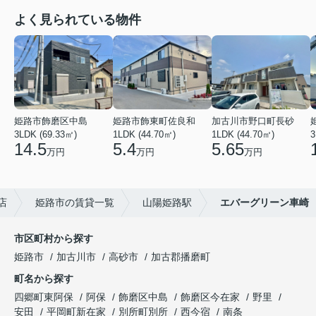
よく見られている物件
姫路市飾磨区中島
姫路市飾東町佐良和
加古川市野口町長砂
3LDK (69.33㎡)
1LDK (44.70㎡)
1LDK (44.70㎡)
3
14.5
5.4
5.65
万円
万円
万円
店
姫路市の賃貸一覧
山陽姫路駅
エバーグリーン車崎
市区町村から探す
姫路市
加古川市
高砂市
加古郡播磨町
町名から探す
四郷町東阿保
阿保
飾磨区中島
飾磨区今在家
野里
安田
平岡町新在家
別所町別所
西今宿
南条