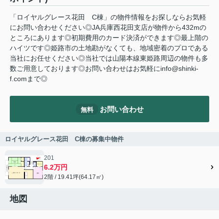
「ロイヤルグレース花田 C棟」の物件情報をお探しならお気軽
にお問い合わせください◎JA兵庫西花田支店が物件から432mの
ところにあります◎初期費用のカード決済ができます◎最上階の
ハイツです◎姫路市の土地勘がなくても、地域密着のプロである
当社にお任せください◎当社では山陽本線東姫路周辺の物件も多
数ご用意しております◎お問い合わせはお気軽にinfo@shinki-
f.comまで◎
お問い合わせ
無料
ロイヤルグレース花田 C棟の募集中物件
201
6.2万円
2階 / 19.41坪(64.17㎡)
地図