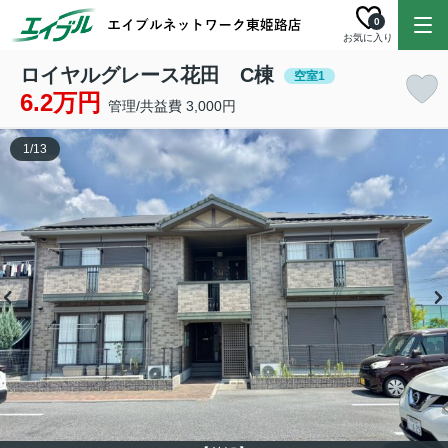
0
お気に入り
ロイヤルグレース花田 C棟
空室1
6.2万円
管理/共益費 3,000円
1
/
13