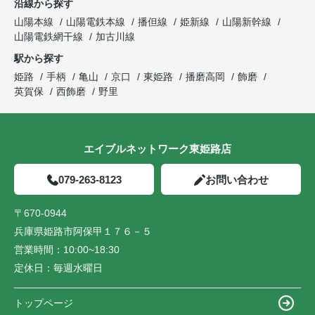
沿線から探す
山陽本線
山陽電鉄本線
播但線
姫新線
山陽新幹線
山陽電鉄網干線
加古川線
駅から探す
姫路
手柄
亀山
京口
東姫路
播磨高岡
飾磨
英賀保
西飾磨
野里
エイブルネットワーク東姫路店
079-263-8123
お問い合わせ
〒670-0944
兵庫県姫路市阿保甲１７６－５
営業時間：
10:00~18:30
定休日：
毎週水曜日
トップページ