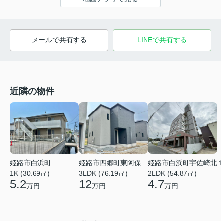
メールで共有する
LINEで共有する
近隣の物件
姫路市白浜町
姫路市四郷町東阿保
姫路市白浜町宇佐崎北
1K (30.69㎡)
3LDK (76.19㎡)
2LDK (54.87㎡)
5.2
12
4.7
万円
万円
万円