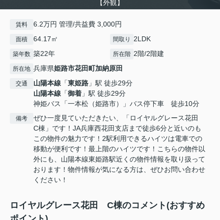
【外観】
6.2万円 管理/共益費 3,000円
賃料
64.17㎡
2LDK
面積
間取り
築22年
2階/2階建
築年数
所在階
兵庫県
姫路市
花田町加納原田
所在地
山陽本線
「
東姫路
」駅 徒歩29分
交通
山陽本線
「
御着
」駅 徒歩29分
神姫バス「一本松（姫路市）」バス停下車 徒歩10分
ぜひ一度見ていただきたい、「ロイヤルグレース花田
備考
C棟」です！JA兵庫西花田支店まで徒歩6分と近いのも
この物件の魅力です！2駅利用できるハイツは電車での
移動が便利です！最上階のハイツです！こちらの物件以
外にも、山陽本線東姫路駅近くの物件情報を取り扱って
おります！物件情報が気になる方は、ぜひお問い合わせ
ください！
ロイヤルグレース花田 C棟のコメント(おすすめ
ポイント)