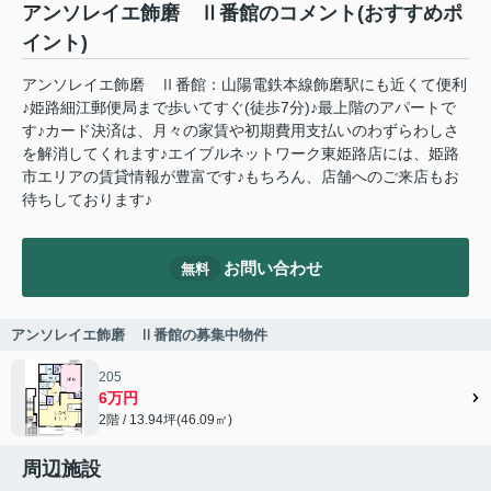
アンソレイエ飾磨 Ⅱ番館のコメント(おすすめポ
イント)
アンソレイエ飾磨 Ⅱ番館：山陽電鉄本線飾磨駅にも近くて便利
♪姫路細江郵便局まで歩いてすぐ(徒歩7分)♪最上階のアパートで
す♪カード決済は、月々の家賃や初期費用支払いのわずらわしさ
を解消してくれます♪エイブルネットワーク東姫路店には、姫路
市エリアの賃貸情報が豊富です♪もちろん、店舗へのご来店もお
待ちしております♪
お問い合わせ
無料
アンソレイエ飾磨 Ⅱ番館の募集中物件
205
6万円
2階 / 13.94坪(46.09㎡)
周辺施設