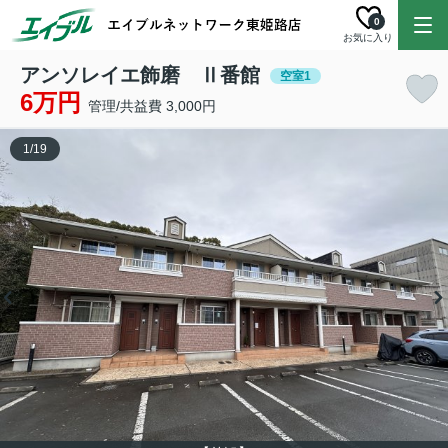
0
お気に入り
アンソレイエ飾磨 Ⅱ番館
空室1
6万円
管理/共益費 3,000円
1
/
19