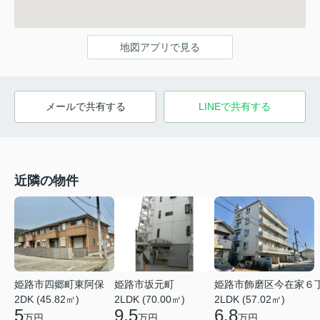
地図アプリで見る
メールで共有する
LINEで共有する
近隣の物件
姫路市四郷町東阿保
姫路市坂元町
姫路市飾磨区今在家６
2DK (45.82㎡)
2LDK (70.00㎡)
2LDK (57.02㎡)
5
9.5
6.8
万円
万円
万円