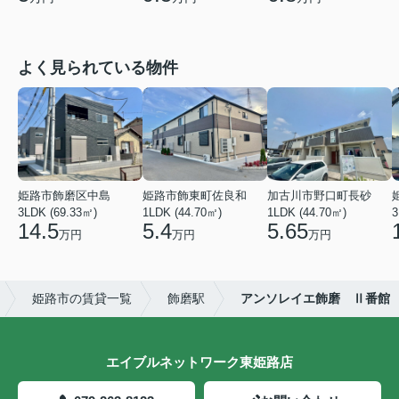
よく見られている物件
姫路市飾磨区中島
姫路市飾東町佐良和
加古川市野口町長砂
3LDK (69.33㎡)
1LDK (44.70㎡)
1LDK (44.70㎡)
3
14.5
5.4
5.65
万円
万円
万円
姫路市の賃貸一覧
飾磨駅
アンソレイエ飾磨 Ⅱ番館
エイブルネットワーク東姫路店