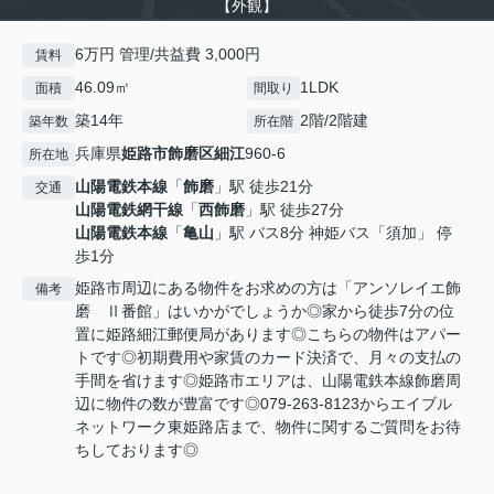
【外観】
6万円 管理/共益費 3,000円
賃料
46.09㎡
1LDK
面積
間取り
築14年
2階/2階建
築年数
所在階
兵庫県
姫路市
飾磨区細江
960-6
所在地
山陽電鉄本線
「
飾磨
」駅 徒歩21分
交通
山陽電鉄網干線
「
西飾磨
」駅 徒歩27分
山陽電鉄本線
「
亀山
」駅 バス8分 神姫バス「須加」 停
歩1分
姫路市周辺にある物件をお求めの方は「アンソレイエ飾
備考
磨 Ⅱ番館」はいかがでしょうか◎家から徒歩7分の位
置に姫路細江郵便局があります◎こちらの物件はアパー
トです◎初期費用や家賃のカード決済で、月々の支払の
手間を省けます◎姫路市エリアは、山陽電鉄本線飾磨周
辺に物件の数が豊富です◎079-263-8123からエイブル
ネットワーク東姫路店まで、物件に関するご質問をお待
ちしております◎