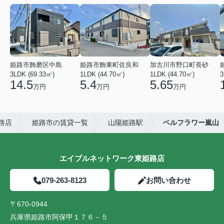
姫路市飾磨区中島
姫路市飾東町佐良和
加古川市野口町長砂
3LDK (69.33㎡)
1LDK (44.70㎡)
1LDK (44.70㎡)
3
14.5
5.4
5.65
万円
万円
万円
路店
姫路市の賃貸一覧
山陽姫路駅
ベルフラワー嵐山
エイブルネットワーク東姫路店
079-263-8123
お問い合わせ
〒670-0944
兵庫県姫路市阿保甲１７６－５