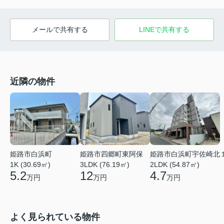
メールで共有する
LINEで共有する
近隣の物件
姫路市白浜町
姫路市四郷町東阿保
姫路市白浜町宇佐崎北
1K (30.69㎡)
3LDK (76.19㎡)
2LDK (54.87㎡)
5.2
12
4.7
万円
万円
万円
よく見られている物件