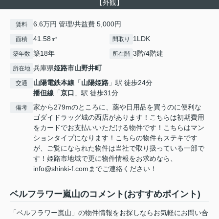
【外観】
6.6万円 管理/共益費 5,000円
賃料
41.58㎡
1LDK
面積
間取り
築18年
3階/4階建
築年数
所在階
兵庫県
姫路市
山野井町
所在地
山陽電鉄本線
「
山陽姫路
」駅 徒歩24分
交通
播但線
「
京口
」駅 徒歩31分
家から279mのところに、薬や日用品を買うのに便利な
備考
ゴダイドラッグ城の西店があります！こちらは初期費用
をカードでお支払いいただける物件です！こちらはマン
ションタイプになります！こちらの物件もステキです
が、ご覧になられた物件は当社で取り扱っている一部で
す！姫路市地域で更に物件情報をお求めなら、
info@shinki-f.comまでご連絡ください！
ベルフラワー嵐山のコメント(おすすめポイント)
「ベルフラワー嵐山」の物件情報をお探しならお気軽にお問い合