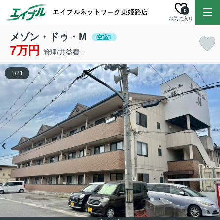
0
お気に入り
メゾン・ドゥ・M
空室1
7万円
管理/共益費 -
1
/
21