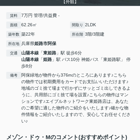
【外観】
7万円 管理/共益費 -
賃料
62.26㎡
2LDK
面積
間取り
築22年
3階/3階建
築年数
所在階
兵庫県
姫路市
阿保
所在地
山陽本線
「
東姫路
」駅 徒歩6分
交通
山陽本線
「
姫路
」駅 バス10分 神姫バス「東姫路駅」 停
歩8分
阿保緑地が物件から376mのところにあります♪こちら
備考
の物件では初期費用をカードでお支払いいただけます♪
地域のゴミ捨て場まで行かずにサッとゴミ出しできるよ
うに、共用部にゴミ捨て場を設置♪こちらの物件はマン
ションです♪エイブルネットワーク東姫路店は、あなた
のご希望に適した物件のご紹介をいたします♪確かな物
件情報をご紹介いたしますので、安心してお任せくださ
い♪
メゾン・ドゥ・Mのコメント(おすすめポイント)