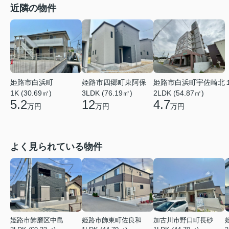
近隣の物件
姫路市白浜町
姫路市四郷町東阿保
姫路市白浜町宇佐崎北
1K (30.69㎡)
3LDK (76.19㎡)
2LDK (54.87㎡)
5.2
12
4.7
万円
万円
万円
よく見られている物件
姫路市飾磨区中島
姫路市飾東町佐良和
加古川市野口町長砂