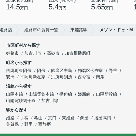
3LDK (69.33㎡)
1LDK (44.70㎡)
1LDK (44.70㎡)
3
14.5
5.4
5.65
万円
万円
万円
姫路店
姫路市の賃貸一覧
東姫路駅
メゾン・ドゥ・M
市区町村から探す
姫路市
加古川市
高砂市
加古郡播磨町
町名から探す
四郷町東阿保
阿保
飾磨区中島
飾磨区今在家
野里
安田
平岡町新在家
別所町別所
西今宿
南条
沿線から探す
山陽本線
山陽電鉄本線
播但線
姫新線
山陽新幹線
山陽電鉄網干線
加古川線
駅から探す
姫路
手柄
亀山
京口
東姫路
飾磨
播磨高岡
英賀保
野里
西飾磨