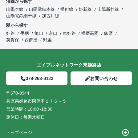
沿線から探す
山陽本線
山陽電鉄本線
播但線
姫新線
山陽新幹線
山陽電鉄網干線
加古川線
駅から探す
姫路
手柄
亀山
京口
東姫路
播磨高岡
飾磨
英賀保
西飾磨
野里
エイブルネットワーク東姫路店
079-263-8123
お問い合わせ
〒670-0944
兵庫県姫路市阿保甲１７６－５
営業時間：
10:00~18:30
定休日：
毎週水曜日
トップページ