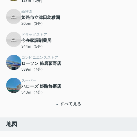
118ｍ（2分）
幼稚園
姫路市立津田幼稚園
205ｍ（3分）
ドラッグストア
今在家調剤薬局
344ｍ（5分）
コンビニエンスストア
ローソン 飾磨蓼野店
539ｍ（7分）
スーパー
ハローズ 姫路飾磨店
543ｍ（7分）
すべて見る
地図