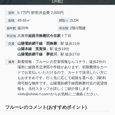
【外観】
5.7万円 管理/共益費 2,000円
賃料
49.65㎡
2LDK
面積
間取り
築20年
2階/2階建
築年数
所在階
兵庫県
姫路市
飾磨区今在家
７丁目
所在地
山陽電鉄網干線
「
西飾磨
」駅 徒歩11分
交通
山陽本線
「
英賀保
」駅 徒歩19分
山陽電鉄網干線
「
夢前川
」駅 徒歩27分
新着情報：フルーレの空室情報ならコチラ。徒歩2分の
備考
場所に姫路市立津田小学校があります。初期費用をカー
ドでお支払いいただけるので、カードで決済したい方に
もおすすめです。行く先に応じて経路を選べる、2駅利
用可能な物件です。山陽電鉄網干線西飾磨付近の賃貸情
報を、当社スタッフが詳しくご紹介致します。
<info@shinki-f.com>からお気軽にご連絡ください。
フルーレのコメント(おすすめポイント)