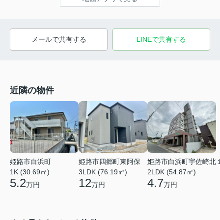
メールで共有する
LINEで共有する
近隣の物件
姫路市白浜町
姫路市四郷町東阿保
姫路市白浜町宇佐崎北
1K (30.69㎡)
3LDK (76.19㎡)
2LDK (54.87㎡)
5.2
12
4.7
万円
万円
万円