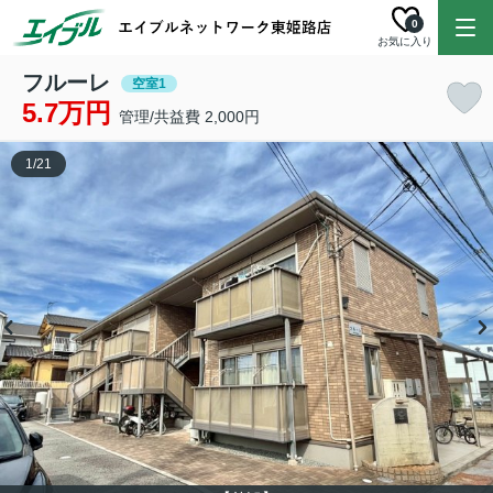
0
お気に入り
フルーレ
空室1
5.7万円
管理/共益費 2,000円
1
/
21