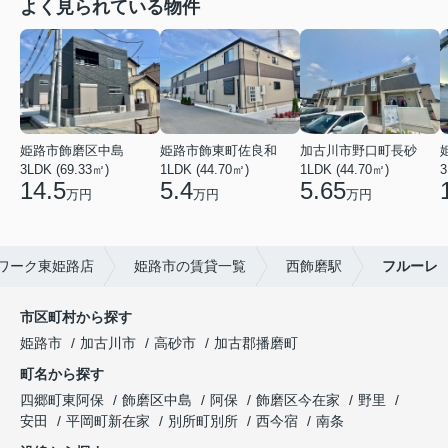
よく見られている物件
姫路市飾磨区中島
姫路市飾東町佐良和
加古川市野口町長砂
3LDK (69.33㎡)
1LDK (44.70㎡)
1LDK (44.70㎡)
3
14.5
5.4
5.65
万円
万円
万円
ワーク東姫路店
姫路市の賃貸一覧
西飾磨駅
フルーレ
市区町村から探す
姫路市
加古川市
高砂市
加古郡播磨町
町名から探す
四郷町東阿保
飾磨区中島
阿保
飾磨区今在家
野里
安田
平岡町新在家
別所町別所
西今宿
南条