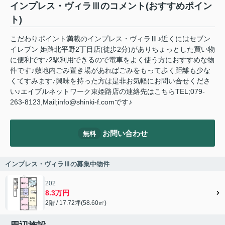
インプレス・ヴィラⅢのコメント(おすすめポイン
ト)
こだわりポイント満載のインプレス・ヴィラⅢ♪近くにはセブン
イレブン 姫路北平野2丁目店(徒歩2分)がありちょっとした買い物
に便利です♪2駅利用できるので電車をよく使う方におすすめな物
件です♪敷地内ごみ置き場があればごみをもって歩く距離も少な
くてすみます♪興味を持った方は是非お気軽にお問い合せくださ
い♪エイブルネットワーク東姫路店の連絡先はこちらTEL;079-
263-8123,Mail;info@shinki-f.comです♪
お問い合わせ
無料
インプレス・ヴィラⅢの募集中物件
202
8.3万円
2階 / 17.72坪(58.60㎡)