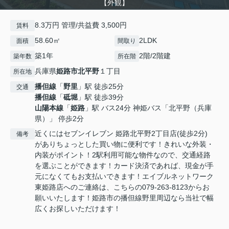
【外観】
8.3万円 管理/共益費 3,500円
賃料
58.60㎡
2LDK
面積
間取り
築1年
2階/2階建
築年数
所在階
兵庫県
姫路市
北平野
１丁目
所在地
播但線
「
野里
」駅 徒歩25分
交通
播但線
「
砥堀
」駅 徒歩39分
山陽本線
「
姫路
」駅 バス24分 神姫バス「北平野（兵庫
県）」 停歩2分
近くにはセブンイレブン 姫路北平野2丁目店(徒歩2分)
備考
がありちょっとした買い物に便利です！きれいな外装・
内装がポイント！2駅利用可能な物件なので、交通経路
を選ぶことができます！カード決済であれば、現金が手
元になくてもお支払いできます！エイブルネットワーク
東姫路店へのご連絡は、こちらの079-263-8123からお
願いいたします！姫路市の播但線野里周辺なら当社で幅
広くお探しいただけます！