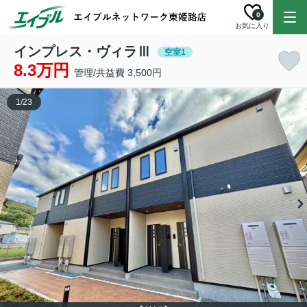
0
お気に入り
インプレス・ヴィラⅢ
空室1
8.3万円
管理/共益費 3,500円
1
/
23