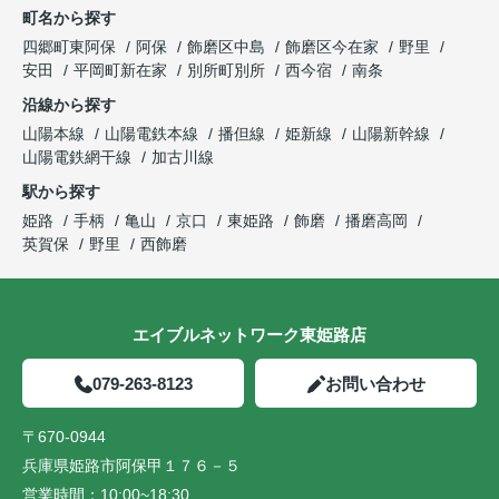
町名から探す
四郷町東阿保
阿保
飾磨区中島
飾磨区今在家
野里
安田
平岡町新在家
別所町別所
西今宿
南条
沿線から探す
山陽本線
山陽電鉄本線
播但線
姫新線
山陽新幹線
山陽電鉄網干線
加古川線
駅から探す
姫路
手柄
亀山
京口
東姫路
飾磨
播磨高岡
英賀保
野里
西飾磨
エイブルネットワーク東姫路店
079-263-8123
お問い合わせ
〒670-0944
兵庫県姫路市阿保甲１７６－５
営業時間：
10:00~18:30