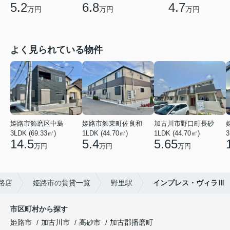
5.2
6.8
4.7
万円
万円
万円
よく見られている物件
姫路市飾磨区中島
姫路市飾東町佐良和
加古川市野口町長砂
3LDK (69.33㎡)
1LDK (44.70㎡)
1LDK (44.70㎡)
3
14.5
5.4
5.65
万円
万円
万円
路店
姫路市の賃貸一覧
野里駅
インプレス・ヴィラⅢ
市区町村から探す
姫路市
加古川市
高砂市
加古郡播磨町