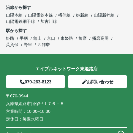
沿線から探す
山陽本線
山陽電鉄本線
播但線
姫新線
山陽新幹線
山陽電鉄網干線
加古川線
駅から探す
姫路
手柄
亀山
京口
東姫路
飾磨
播磨高岡
英賀保
野里
西飾磨
エイブルネットワーク東姫路店
079-263-8123
お問い合わせ
〒670-0944
兵庫県姫路市阿保甲１７６－５
営業時間：
10:00~18:30
定休日：
毎週水曜日