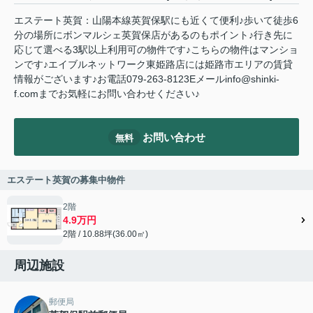
エステート英賀：山陽本線英賀保駅にも近くて便利♪歩いて徒歩6
分の場所にボンマルシェ英賀保店があるのもポイント♪行き先に
応じて選べる3駅以上利用可の物件です♪こちらの物件はマンショ
ンです♪エイブルネットワーク東姫路店には姫路市エリアの賃貸
情報がございます♪お電話079-263-8123Eメールinfo@shinki-
f.comまでお気軽にお問い合わせください♪
お問い合わせ
無料
エステート英賀の募集中物件
2階
4.9万円
2階 / 10.88坪(36.00㎡)
周辺施設
郵便局