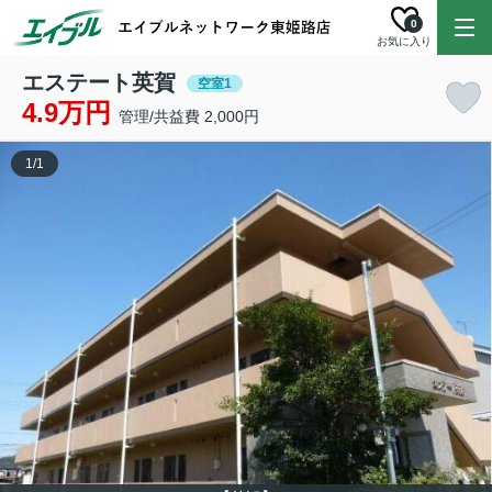
0
お気に入り
エステート英賀
空室1
4.9万円
管理/共益費 2,000円
1
/
1