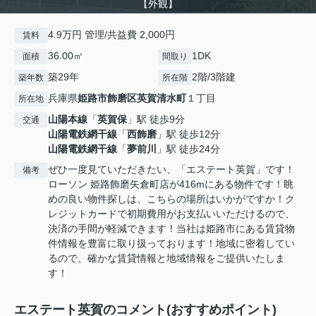
【外観】
4.9万円 管理/共益費 2,000円
賃料
36.00㎡
1DK
面積
間取り
築29年
2階/3階建
築年数
所在階
兵庫県
姫路市
飾磨区英賀清水町
１丁目
所在地
山陽本線
「
英賀保
」駅 徒歩9分
交通
山陽電鉄網干線
「
西飾磨
」駅 徒歩12分
山陽電鉄網干線
「
夢前川
」駅 徒歩24分
ぜひ一度見ていただきたい、「エステート英賀」です！
備考
ローソン 姫路飾磨矢倉町店が416mにある物件です！眺
めの良い物件探しは、こちらの場所はいかがですか！ク
レジットカードで初期費用がお支払いいただけるので、
決済の手間が軽減できます！当社は姫路市にある賃貸物
件情報を豊富に取り扱っております！地域に密着してい
るので、確かな賃貸情報と地域情報をご提供いたしま
す！
エステート英賀のコメント(おすすめポイント)