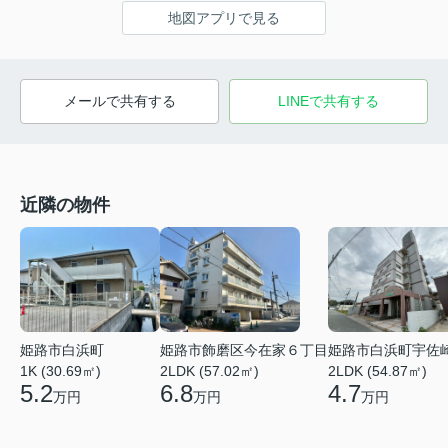
地図アプリで見る
メールで共有する
LINEで共有する
近隣の物件
姫路市白浜町
姫路市飾磨区今在家６丁目
姫路市白浜町宇佐
1K (30.69㎡)
2LDK (57.02㎡)
2LDK (54.87㎡)
5.2
6.8
4.7
万円
万円
万円