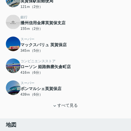
英賀保駅前郵便局
121ｍ（2分）
銀行
播州信用金庫英賀保支店
155ｍ（2分）
スーパー
マックスバリュ 英賀保店
345ｍ（5分）
コンビニエンスストア
ローソン 姫路飾磨矢倉町店
416ｍ（6分）
スーパー
ボンマルシェ英賀保店
439ｍ（6分）
すべて見る
地図