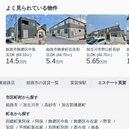
よく見られている物件
姫路市飾磨区中島
姫路市飾東町佐良和
加古川市野口町長砂
3LDK (69.33㎡)
1LDK (44.70㎡)
1LDK (44.70㎡)
3
14.5
5.4
5.65
万円
万円
万円
東姫路店
姫路市の賃貸一覧
英賀保駅
エステート英賀
市区町村から探す
姫路市
加古川市
高砂市
加古郡播磨町
町名から探す
四郷町東阿保
阿保
飾磨区中島
飾磨区今在家
野里
安田
平岡町新在家
別所町別所
西今宿
南条