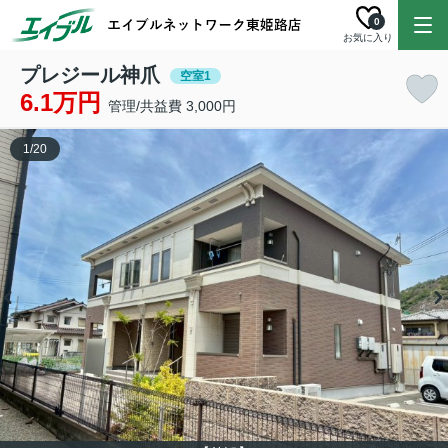
0
お気に入り
プレジール神爪
空室1
6.1万円
管理/共益費 3,000円
1
/
20