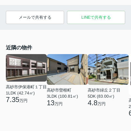
メールで共有する
LINEで共有する
近隣の物件
高砂市伊保港町１丁目
高砂市曽根町
高砂市緑丘２丁目
1LDK (42.74㎡)
3LDK (100.81㎡)
5DK (83.00㎡)
7.35
万円
13
4.8
万円
万円
2