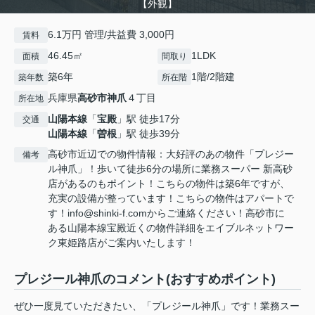
【外観】
6.1万円 管理/共益費 3,000円
賃料
46.45㎡
1LDK
面積
間取り
築6年
1階/2階建
築年数
所在階
兵庫県
高砂市
神爪
４丁目
所在地
山陽本線
「
宝殿
」駅 徒歩17分
交通
山陽本線
「
曽根
」駅 徒歩39分
高砂市近辺での物件情報：大好評のあの物件「プレジー
備考
ル神爪」！歩いて徒歩6分の場所に業務スーパー 新高砂
店があるのもポイント！こちらの物件は築6年ですが、
充実の設備が整っています！こちらの物件はアパートで
す！info@shinki-f.comからご連絡ください！高砂市に
ある山陽本線宝殿近くの物件詳細をエイブルネットワー
ク東姫路店がご案内いたします！
プレジール神爪のコメント(おすすめポイント)
ぜひ一度見ていただきたい、「プレジール神爪」です！業務スー