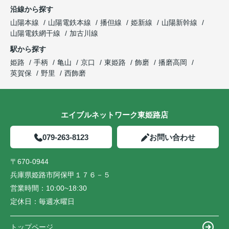
沿線から探す
山陽本線
山陽電鉄本線
播但線
姫新線
山陽新幹線
山陽電鉄網干線
加古川線
駅から探す
姫路
手柄
亀山
京口
東姫路
飾磨
播磨高岡
英賀保
野里
西飾磨
エイブルネットワーク東姫路店
079-263-8123
お問い合わせ
〒670-0944
兵庫県姫路市阿保甲１７６－５
営業時間：
10:00~18:30
定休日：
毎週水曜日
トップページ