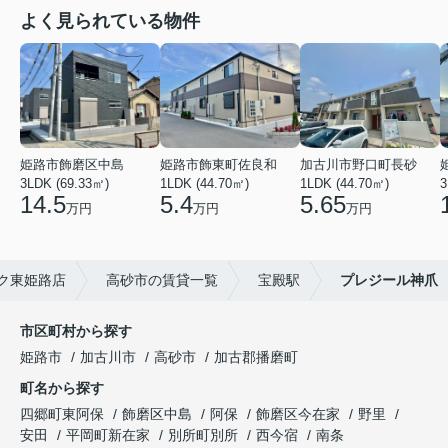
よく見られている物件
姫路市飾磨区中島
姫路市飾東町佐良和
加古川市野口町長砂
3LDK (69.33㎡)
1LDK (44.70㎡)
1LDK (44.70㎡)
3
14.5
5.4
5.65
万円
万円
万円
ク東姫路店
高砂市の賃貸一覧
宝殿駅
プレジール神爪
市区町村から探す
姫路市
加古川市
高砂市
加古郡播磨町
町名から探す
四郷町東阿保
飾磨区中島
阿保
飾磨区今在家
野里
安田
平岡町新在家
別所町別所
西今宿
南条