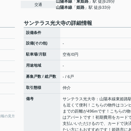
山陽本線
「
東姫路
」駅 徒歩28分
交通
山陽本線
「
姫路
」駅 徒歩33分
サンテラス光大寺の詳細情報
設備条件
設備(その他)
-
駐車場/月額
空有/0円
用途地域
-
募集戸数 / 総戸数
- / 6戸
取引態様
仲介
備考
サンテラス光大寺：山陽本線東姫路
も近くて便利！こちらの物件はコン
までの距離が496mです！こちらの物
情報の見方
はアパートです！初期費用をカード
支払いいただけるので、カードで決
たい方にもおすすめです！姫路市に