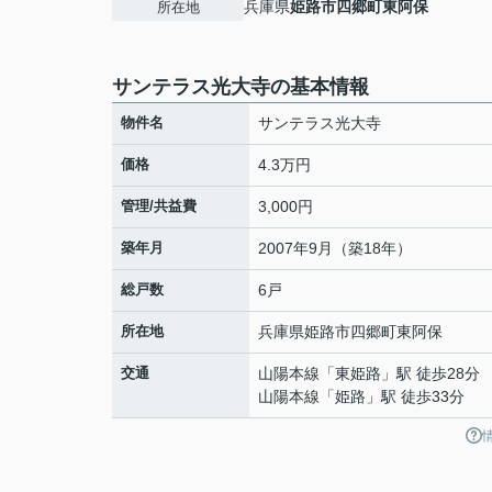
兵庫県
姫路市
四郷町東阿保
所在地
サンテラス光大寺の基本情報
物件名
サンテラス光大寺
価格
4.3万円
管理/共益費
3,000円
築年月
2007年9月（築18年）
総戸数
6戸
所在地
兵庫県
姫路市
四郷町東阿保
交通
山陽本線
「
東姫路
」駅 徒歩28分
山陽本線
「
姫路
」駅 徒歩33分