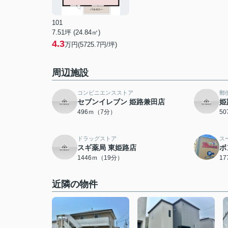
101
7.51坪 (24.84㎡)
4.3
万円(5725.7円/坪)
周辺施設
コンビニエンスストア
郵
セブンイレブン 姫路兼田店
姫
496ｍ（7分）
5
ドラッグストア
ス
スギ薬局 東姫路店
ボ
1446ｍ（19分）
1
近隣の物件