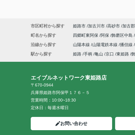
市区町村から探す
姫路市
加古川市
高砂市
加古郡
町名から探す
四郷町東阿保
阿保
飾磨区中島
沿線から探す
山陽本線
山陽電鉄本線
播但線
駅から探す
姫路
手柄
亀山
京口
東姫路
エイブルネットワーク東姫路店
〒670-0944
兵庫県姫路市阿保甲１７６－５
営業時間：
10:00~18:30
定休日：
毎週水曜日
お問い合わせ