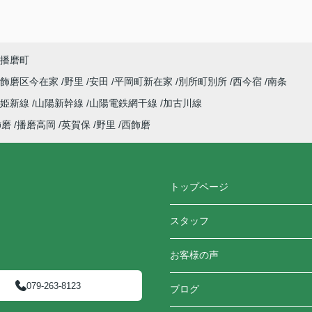
播磨町
飾磨区今在家
野里
安田
平岡町新在家
別所町別所
西今宿
南条
姫新線
山陽新幹線
山陽電鉄網干線
加古川線
飾磨
播磨高岡
英賀保
野里
西飾磨
トップページ
スタッフ
お客様の声
079-263-8123
ブログ