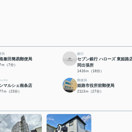
便局
銀行
路兼田簡易郵便局
セブン銀行 ハローズ 東姫路店
07ｍ（7分）
同出張所
1416ｍ（18分）
ーパー
郵便局
ンマルシェ南条店
姫路市役所前郵便局
777ｍ（23分）
2113ｍ（27分）