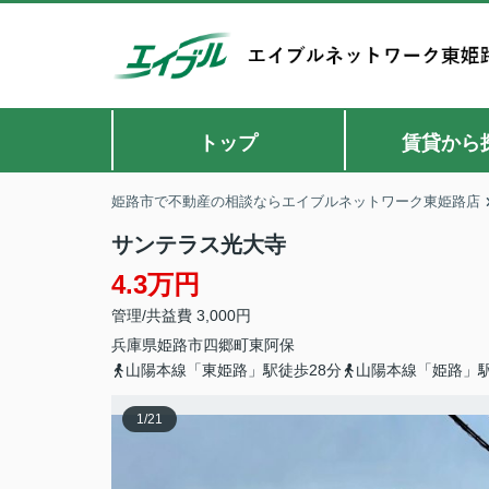
トップ
賃貸から
姫路市で不動産の相談ならエイブルネットワーク東姫路店
サンテラス光大寺
4.3万円
管理/共益費 3,000円
兵庫県
姫路市
四郷町東阿保
山陽本線「東姫路」駅徒歩28分
山陽本線「姫路」駅
1
/
21