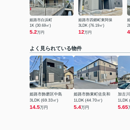
姫路市白浜町
姫路市四郷町東阿保
1K (30.69㎡)
3LDK (76.19㎡)
2
5.2
12
4
万円
万円
よく見られている物件
姫路市飾磨区中島
姫路市飾東町佐良和
加古川
3LDK (69.33㎡)
1LDK (44.70㎡)
1LDK 
14.5
5.4
5.65
万円
万円