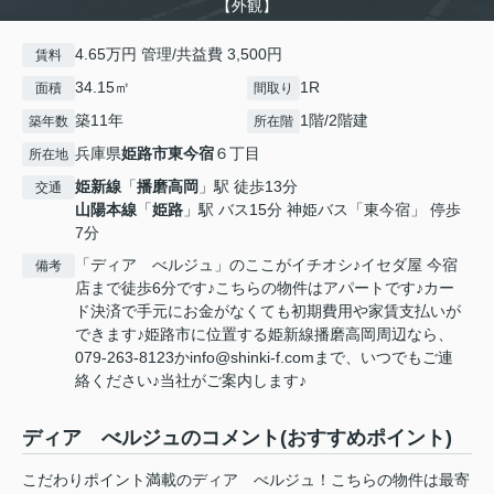
【外観】
4.65万円 管理/共益費 3,500円
賃料
34.15㎡
1R
面積
間取り
築11年
1階/2階建
築年数
所在階
兵庫県
姫路市
東今宿
６丁目
所在地
姫新線
「
播磨高岡
」駅 徒歩13分
交通
山陽本線
「
姫路
」駅 バス15分 神姫バス「東今宿」 停歩
7分
「ディア べルジュ」のここがイチオシ♪イセダ屋 今宿
備考
店まで徒歩6分です♪こちらの物件はアパートです♪カー
ド決済で手元にお金がなくても初期費用や家賃支払いが
できます♪姫路市に位置する姫新線播磨高岡周辺なら、
079-263-8123かinfo@shinki-f.comまで、いつでもご連
絡ください♪当社がご案内します♪
ディア べルジュのコメント(おすすめポイント)
こだわりポイント満載のディア べルジュ！こちらの物件は最寄