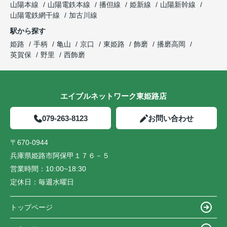
山陽本線
山陽電鉄本線
播但線
姫新線
山陽新幹線
山陽電鉄網干線
加古川線
駅から探す
姫路
手柄
亀山
京口
東姫路
飾磨
播磨高岡
英賀保
野里
西飾磨
エイブルネットワーク東姫路店
079-263-8123
お問い合わせ
〒670-0944
兵庫県姫路市阿保甲１７６－５
営業時間：
10:00~18:30
定休日：
毎週水曜日
トップページ