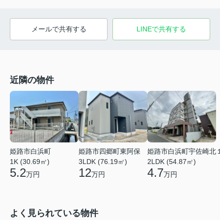
メールで共有する
LINEで共有する
近隣の物件
姫路市白浜町
姫路市四郷町東阿保
姫路市白浜町宇佐崎北
1K (30.69㎡)
3LDK (76.19㎡)
2LDK (54.87㎡)
5.2
12
4.7
万円
万円
万円
よく見られている物件