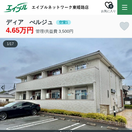
0
お気に入り
ディア べルジュ
空室1
4.65万円
管理/共益費 3,500円
1
/
17