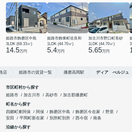
姫路市飾磨区中島
姫路市飾東町佐良和
加古川市野口町長砂
3LDK (69.33㎡)
1LDK (44.70㎡)
1LDK (44.70㎡)
3
14.5
5.4
5.65
万円
万円
万円
路店
姫路市の賃貸一覧
播磨高岡駅
ディア べルジュ
市区町村から探す
姫路市
加古川市
高砂市
加古郡播磨町
町名から探す
四郷町東阿保
阿保
飾磨区中島
飾磨区今在家
野里
安田
平岡町新在家
別所町別所
西今宿
南条
沿線から探す