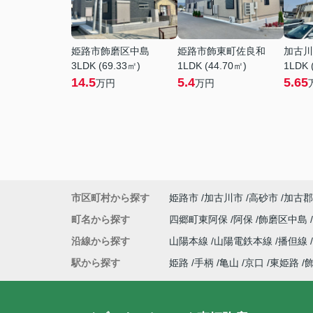
姫路市飾磨区中島
姫路市飾東町佐良和
加古川
3LDK (69.33㎡)
1LDK (44.70㎡)
1LDK 
14.5
5.4
5.65
万円
万円
市区町村から探す
姫路市
加古川市
高砂市
加古郡
町名から探す
四郷町東阿保
阿保
飾磨区中島
沿線から探す
山陽本線
山陽電鉄本線
播但線
駅から探す
姫路
手柄
亀山
京口
東姫路