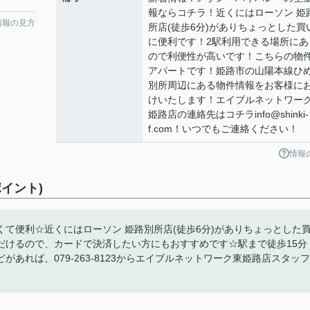
報ならコチラ！近くにはローソン 姫
情報の見方
所店(徒歩6分)がありちょっとした買
に便利です！2駅利用できる場所にあ
ので利便性が高いです！こちらの物
アパートです！姫路市の山陽本線ひ
別所周辺にある物件情報をお客様に
けいたします！エイブルネットワー
姫路店の連絡先はコチラinfo@shinki-
f.com！いつでもご連絡ください！
情報
イント)
て便利☆近くにはローソン 姫路別所店(徒歩6分)がありちょっとした
だけるので、カードで決済したい方にもおすすめです☆駅まで徒歩15分
あれば、079-263-8123からエイブルネットワーク東姫路店スタッフ