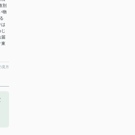
路別
い物
る
件は
めじ
お届
ク東
の見方
買