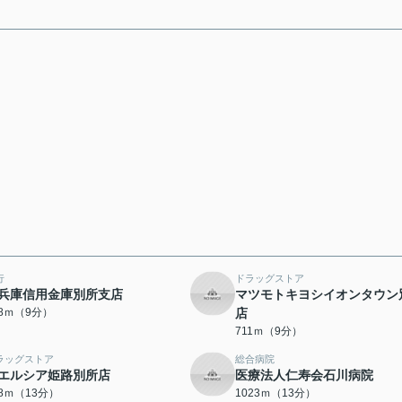
行
ドラッグストア
兵庫信用金庫別所支店
マツモトキヨシイオンタウン
58ｍ（9分）
店
711ｍ（9分）
ラッグストア
総合病院
エルシア姫路別所店
医療法人仁寿会石川病院
78ｍ（13分）
1023ｍ（13分）