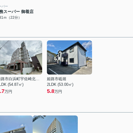
ーパー
務スーパー 御着店
731ｍ（22分）
姫路市白浜町宇佐崎北１丁目
姫路市砥堀
LDK (54.87㎡)
2LDK (53.00㎡)
.7
5.8
万円
万円