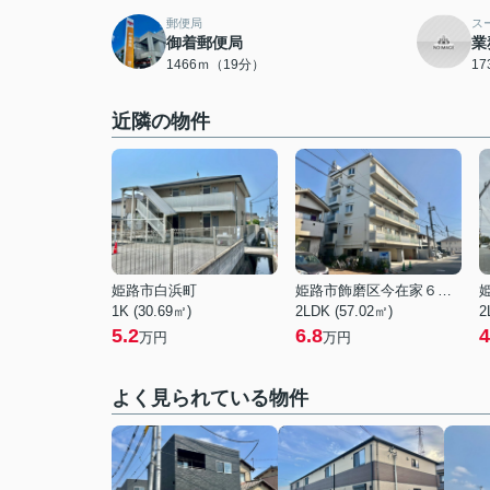
郵便局
ス
御着郵便局
業
1466ｍ（19分）
1
近隣の物件
姫路市白浜町
姫路市飾磨区今在家６丁目
1K (30.69㎡)
2LDK (57.02㎡)
2
5.2
6.8
4
万円
万円
よく見られている物件