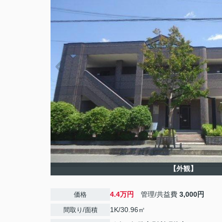
【外観】
4.4万円
管理/共益費
3,000円
価格
1K/30.96㎡
間取り/面積