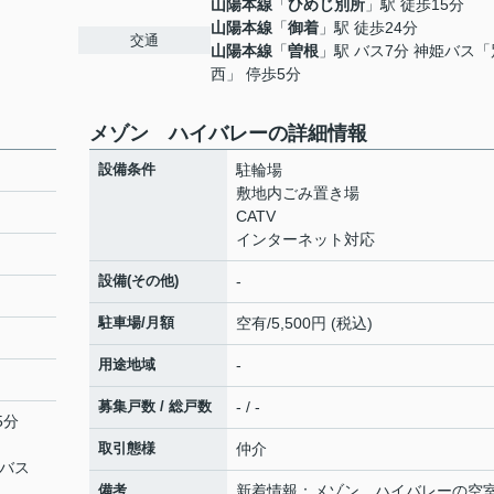
山陽本線
「
ひめじ別所
」駅 徒歩15分
山陽本線
「
御着
」駅 徒歩24分
交通
山陽本線
「
曽根
」駅 バス7分 神姫バス
西」 停歩5分
メゾン ハイバレーの詳細情報
設備条件
駐輪場
敷地内ごみ置き場
CATV
インターネット対応
設備(その他)
-
駐車場/月額
空有/5,500円 (税込)
用途地域
-
募集戸数 / 総戸数
- / -
5分
取引態様
仲介
姫バス
備考
新着情報：メゾン ハイバレーの空