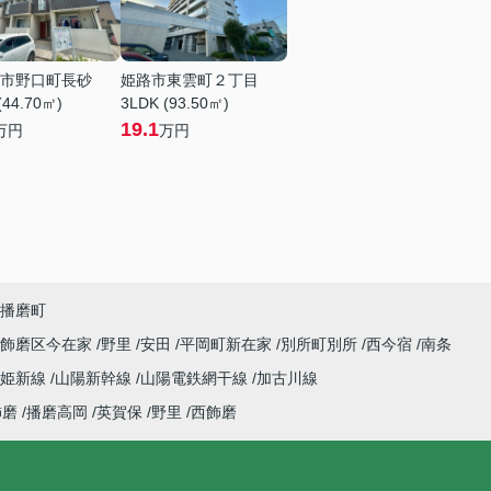
市野口町長砂
姫路市東雲町２丁目
(44.70㎡)
3LDK (93.50㎡)
19.1
万円
万円
播磨町
飾磨区今在家
野里
安田
平岡町新在家
別所町別所
西今宿
南条
姫新線
山陽新幹線
山陽電鉄網干線
加古川線
飾磨
播磨高岡
英賀保
野里
西飾磨