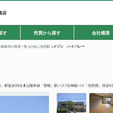
探す
売買から探す
会社概要
メゾン ハイバレー
姫路市の賃貸一覧
ひめじ別所駅
」駅徒歩24分
山陽本線「曽根」駅バス7分神姫バス「別所西」停歩5