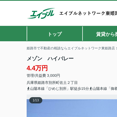
トップ
賃貸から
姫路市で不動産の相談ならエイブルネットワーク東姫路店
メゾン ハイバレー
4.4万円
管理/共益費 3,000円
兵庫県
姫路市
別所町佐土
２丁目
山陽本線「ひめじ別所」駅徒歩15分
山陽本線「御着
1
/
13