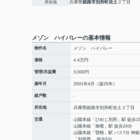
兵庫県
姫路市
別所町佐土
２丁目
所在地
メゾン ハイバレーの基本情報
物件名
メゾン ハイバレー
価格
4.4万円
管理/共益費
3,000円
築年月
2001年4月（築25年）
総戸数
-
所在地
兵庫県
姫路市
別所町佐土
２丁目
交通
山陽本線
「
ひめじ別所
」駅 徒歩1
山陽本線
「
御着
」駅 徒歩24分
山陽本線
「
曽根
」駅 バス7分 神
「別所西」 停歩5分