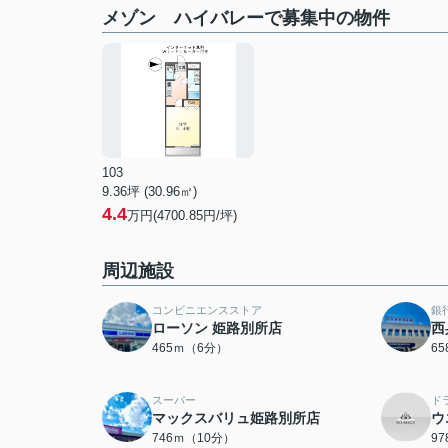
メゾン ハイバレーで募集中の物件
103
9.36坪 (30.96㎡)
4.4
万円(4700.85円/坪)
周辺施設
コンビニエンスストア
銀
ローソン 姫路別所店
西
465ｍ（6分）
6
スーパー
ド
マックスバリュ姫路別所店
ウ
746ｍ（10分）
9